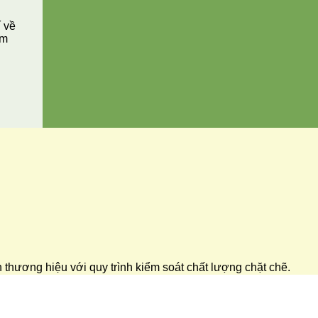
í về
ăm
ển thương hiệu với quy trình kiểm soát chất lượng chặt chẽ.