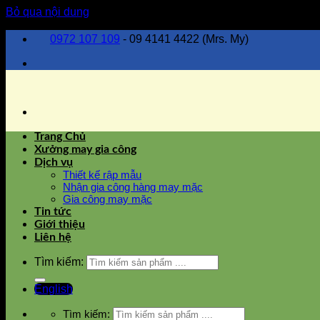
Bỏ qua nội dung
0972 107 109
- 09 4141 4422 (Mrs. My)
Trang Chủ
Xưởng may gia công
Dịch vụ
Thiết kế rập mẫu
Nhận gia công hàng may mặc
Gia công may mặc
Tin tức
Giới thiệu
Liên hệ
Tìm kiếm:
English
Tìm kiếm: