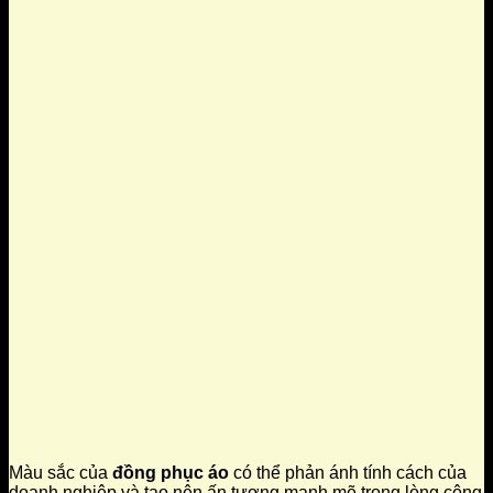
Màu sắc của
đồng phục áo
có thể phản ánh tính cách của
doanh nghiệp và tạo nên ấn tượng mạnh mẽ trong lòng công