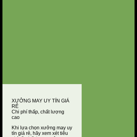
XƯỞNG MAY UY TÍN GIÁ
RẺ
Chi phí thấp, chất lượng
cao
Khi lựa chọn xưởng may uy
tín giá rẻ, hãy xem xét tiêu