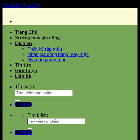
Bỏ qua nội dung
Trang Chủ
Xưởng may gia công
Dịch vụ
Thiết kế rập mẫu
Nhận gia công hàng may mặc
Gia công may mặc
Tin tức
Giới thiệu
Liên hệ
Tìm kiếm:
English
Tìm kiếm:
English