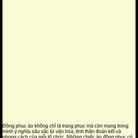
Đồng phục áo không chỉ là trang phục mà còn mang trong
mình ý nghĩa sâu sắc từ văn hóa, tinh thần đoàn kết và
phong cách của mỗi tổ chức. Những chiếc áo đồng phục có