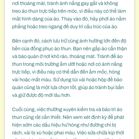
nơi thoáng mát, tránh ánh nắng gay gắt và không
treo áo thun trực tiếp trên móc, vì điều này có thể làm
mất hình dáng của áo. Thay vào đó, hãy phơi áo nằm
phẳng hoặc treo ngang để duy trì cấu trúc của áo.
Bên cạnh đó, cách lưu trữ cũng ảnh hưởng lớn đến độ
bền của đồng phục áo thun. Bạn nên gấp áo cẩn thận
và bảo quản ở nơi khô ráo, thoáng mát. Tránh để áo
thun trong môi trường ẩm ướt hoặc nơi có ánh nắng
trực tiếp, vì điều này có thể dẫn đến ẩm mốc, hỏng
vải hoặc mất màu. Sử dụng túi vải hoặc hộp để bảo
quản cũng là một lựa chọn tốt, giúp áo tránh bụi bẩn
và giữ được độ mới lâu hơn.
Cuối cùng, việc thường xuyên kiểm tra và bảo trì áo
thun cũng rất cần thiết. Nên xem xét định kỳ để phát
hiện sớm các dấu hiệu hư hỏng như đường chỉ bị
rách, vải bị xù hoặc phai màu. Việc sửa chữa kịp thời