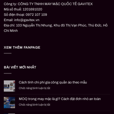
Công ty: CÔNG TY TNHH MAY MẶC QUỐC TẾ GAVITEX
Mã số thuế: 1201691020
Số điện thoại: 0972 107 109
Email: info@gavitex.vn
Địa chỉ: 103 Nguyễn Thị Nhung, Khu đô Thị Vạn Phúc, Thủ Đức, Hồ
Chí Minh
XEM THÊM FANPAGE
BÀI VIẾT MỚI NHẤT
Cách tính chi phí gia công quần áo theo mẫu
ở
Chức năng bình luận bị tắt
Cách
tính
MOQ trong may mặc là gì? Cách đặt đơn nhỏ an toàn
chi
ở
Chức năng bình luận bị tắt
phí
MOQ
gia
trong
công