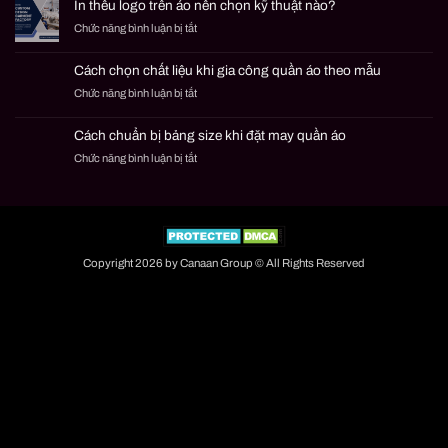
In thêu logo trên áo nên chọn kỹ thuật nào?
may
quần
ở
Chức năng bình luận bị tắt
mặc
áo
In
là
theo
thêu
gì?
mẫu
Cách chọn chất liệu khi gia công quần áo theo mẫu
logo
Cách
ở
Chức năng bình luận bị tắt
trên
đặt
Cách
áo
đơn
chọn
nên
nhỏ
Cách chuẩn bị bảng size khi đặt may quần áo
chất
chọn
an
ở
Chức năng bình luận bị tắt
liệu
kỹ
toàn
Cách
khi
thuật
chuẩn
gia
nào?
bị
công
bảng
quần
size
áo
khi
theo
Copyright 2026 by Canaan Group © All Rights Reserved
đặt
mẫu
may
quần
áo