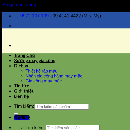
Bỏ qua nội dung
0972 107 109
- 09 4141 4422 (Mrs. My)
Trang Chủ
Xưởng may gia công
Dịch vụ
Thiết kế rập mẫu
Nhận gia công hàng may mặc
Gia công may mặc
Tin tức
Giới thiệu
Liên hệ
Tìm kiếm:
English
Tìm kiếm: