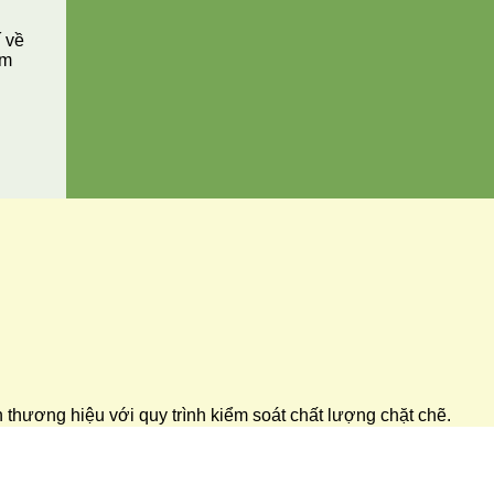
í về
ăm
ển thương hiệu với quy trình kiểm soát chất lượng chặt chẽ.