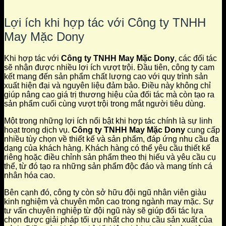
Lợi ích khi hợp tác với Công ty TNHH
May Mặc Dony
Khi hợp tác với
Công ty TNHH May Mặc Dony
, các đối tác
sẽ nhận được nhiều lợi ích vượt trội. Đầu tiên, công ty cam
kết mang đến sản phẩm chất lượng cao với quy trình sản
xuất hiện đại và nguyên liệu đảm bảo. Điều này không chỉ
giúp nâng cao giá trị thương hiệu của đối tác mà còn tạo ra
sản phẩm cuối cùng vượt trội trong mắt người tiêu dùng.
Một trong những lợi ích nổi bật khi hợp tác chính là sự linh
hoạt trong dịch vụ.
Công ty TNHH May Mặc Dony
cung cấp
nhiều tùy chọn về thiết kế và sản phẩm, đáp ứng nhu cầu đa
dạng của khách hàng. Khách hàng có thể yêu cầu thiết kế
riêng hoặc điều chỉnh sản phẩm theo thị hiếu và yêu cầu cụ
thể, từ đó tạo ra những sản phẩm độc đáo và mang tính cá
nhân hóa cao.
Bên cạnh đó, công ty còn sở hữu đội ngũ nhân viên giàu
kinh nghiệm và chuyên môn cao trong ngành may mặc. Sự
tư vấn chuyên nghiệp từ đội ngũ này sẽ giúp đối tác lựa
chọn được giải pháp tối ưu nhất cho nhu cầu sản xuất của