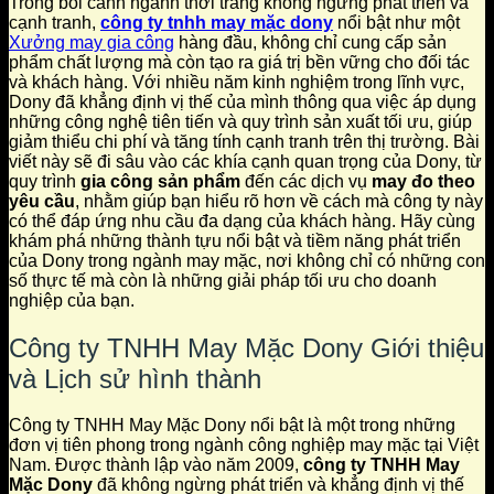
Trong bối cảnh ngành thời trang không ngừng phát triển và
cạnh tranh,
công ty tnhh may mặc dony
nổi bật như một
Xưởng may gia công
hàng đầu, không chỉ cung cấp sản
phẩm chất lượng mà còn tạo ra giá trị bền vững cho đối tác
và khách hàng. Với nhiều năm kinh nghiệm trong lĩnh vực,
Dony đã khẳng định vị thế của mình thông qua việc áp dụng
những công nghệ tiên tiến và quy trình sản xuất tối ưu, giúp
giảm thiểu chi phí và tăng tính cạnh tranh trên thị trường. Bài
viết này sẽ đi sâu vào các khía cạnh quan trọng của Dony, từ
quy trình
gia công sản phẩm
đến các dịch vụ
may đo theo
yêu cầu
, nhằm giúp bạn hiểu rõ hơn về cách mà công ty này
có thể đáp ứng nhu cầu đa dạng của khách hàng. Hãy cùng
khám phá những thành tựu nổi bật và tiềm năng phát triển
của Dony trong ngành may mặc, nơi không chỉ có những con
số thực tế mà còn là những giải pháp tối ưu cho doanh
nghiệp của bạn.
Công ty TNHH May Mặc Dony Giới thiệu
và Lịch sử hình thành
Công ty TNHH May Mặc Dony nổi bật là một trong những
đơn vị tiên phong trong ngành công nghiệp may mặc tại Việt
Nam. Được thành lập vào năm 2009,
công ty TNHH May
Mặc Dony
đã không ngừng phát triển và khẳng định vị thế