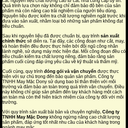
các nguyên liệu chất lượng cao từ các nhà cung cấp uy tín.
Quá trình lựa chọn này không chỉ đảm bảo độ bền của sản
phẩm mà còn nâng cao trải nghiệm của người tiêu dùng.
Nguyên liệu được kiểm tra chất lượng nghiêm ngặt trước khi
đưa vào sản xuất, nhằm loại bỏ những sản phẩm không đạt
tiêu chuẩn.
Sau khi nguyên liệu đã được chuẩn bị, quy trình
sản xuất
chính thức
sẽ diễn ra. Tại đây, các công đoạn như cắt, may,
và hoàn thiện đều được thực hiện bởi đội ngũ công nhân
lành nghề, sử dụng máy móc hiện đại. Mỗi công đoạn đều có
tiêu chuẩn kiểm tra chất lượng riêng, đảm bảo rằng sản
phẩm cuối cùng đáp ứng yêu cầu về kỹ thuật và thẩm mỹ.
Cuối cùng, quy trình
đóng gói và vận chuyển
được thực
hiện với sự chú trọng đến bảo quản sản phẩm. Công ty
TNHH May Mặc Dony sử dụng bao bì thân thiện với môi
trường và đảm bảo an toàn trong quá trình vận chuyển. Điều
này không chỉ giúp sản phẩm đến tay khách hàng một cách
an toàn mà còn thể hiện trách nhiệm của công ty đối với môi
trường.
Với quy trình sản xuất bài bản và chuyên nghiệp,
Công ty
TNHH May Mặc Dony
không ngừng nâng cao chất lượng
sản phẩm, đáp ứng tốt nhất nhu cầu của khách hàng trong
ngành may mặc.