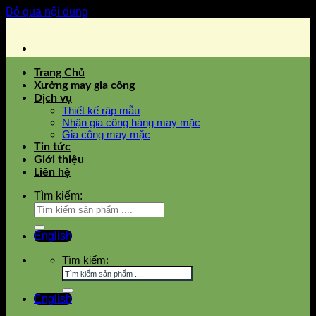
Bỏ qua nội dung
Trang Chủ
Xưởng may gia công
Dịch vụ
Thiết kế rập mẫu
Nhận gia công hàng may mặc
Gia công may mặc
Tin tức
Giới thiệu
Liên hệ
Tìm kiếm:
English
Tìm kiếm:
English