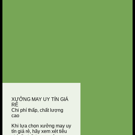
XƯỞNG MAY UY TÍN GIÁ
RẺ
Chi phí thấp, chất lượng
cao
Khi lựa chọn xưởng may uy
tín giá rẻ, hãy xem xét tiêu