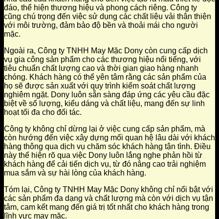
đáo, thể hiện thương hiệu và phong cách riêng. Công ty
cũng chú trọng đến việc sử dụng các chất liệu vải thân thiện
với môi trường, đảm bảo độ bền và thoải mái cho người
mặc.
Ngoài ra, Công ty TNHH May Mặc Dony còn cung cấp dịch
vụ gia công sản phẩm cho các thương hiệu nổi tiếng, với
tiêu chuẩn chất lượng cao và thời gian giao hàng nhanh
chóng. Khách hàng có thể yên tâm rằng các sản phẩm của
họ sẽ được sản xuất với quy trình kiểm soát chất lượng
nghiêm ngặt. Dony luôn sẵn sàng đáp ứng các yêu cầu đặc
biệt về số lượng, kiểu dáng và chất liệu, mang đến sự linh
hoạt tối đa cho đối tác.
Công ty không chỉ dừng lại ở việc cung cấp sản phẩm, mà
còn hướng đến việc xây dựng mối quan hệ lâu dài với khách
hàng thông qua dịch vụ chăm sóc khách hàng tận tình. Điều
này thể hiện rõ qua việc Dony luôn lắng nghe phản hồi từ
khách hàng để cải tiến dịch vụ, từ đó nâng cao trải nghiệm
mua sắm và sự hài lòng của khách hàng.
Tóm lại, Công ty TNHH May Mặc Dony không chỉ nổi bật với
các sản phẩm đa dạng và chất lượng mà còn với dịch vụ tận
tâm, cam kết mang đến giá trị tốt nhất cho khách hàng trong
lĩnh vực may mặc.