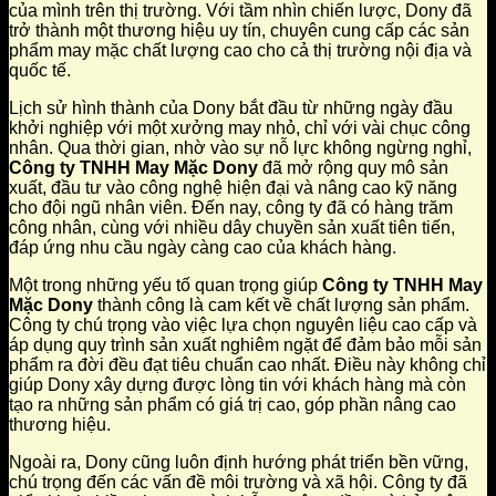
của mình trên thị trường. Với tầm nhìn chiến lược, Dony đã
trở thành một thương hiệu uy tín, chuyên cung cấp các sản
phẩm may mặc chất lượng cao cho cả thị trường nội địa và
quốc tế.
Lịch sử hình thành của Dony bắt đầu từ những ngày đầu
khởi nghiệp với một xưởng may nhỏ, chỉ với vài chục công
nhân. Qua thời gian, nhờ vào sự nỗ lực không ngừng nghỉ,
Công ty TNHH May Mặc Dony
đã mở rộng quy mô sản
xuất, đầu tư vào công nghệ hiện đại và nâng cao kỹ năng
cho đội ngũ nhân viên. Đến nay, công ty đã có hàng trăm
công nhân, cùng với nhiều dây chuyền sản xuất tiên tiến,
đáp ứng nhu cầu ngày càng cao của khách hàng.
Một trong những yếu tố quan trọng giúp
Công ty TNHH May
Mặc Dony
thành công là cam kết về chất lượng sản phẩm.
Công ty chú trọng vào việc lựa chọn nguyên liệu cao cấp và
áp dụng quy trình sản xuất nghiêm ngặt để đảm bảo mỗi sản
phẩm ra đời đều đạt tiêu chuẩn cao nhất. Điều này không chỉ
giúp Dony xây dựng được lòng tin với khách hàng mà còn
tạo ra những sản phẩm có giá trị cao, góp phần nâng cao
thương hiệu.
Ngoài ra, Dony cũng luôn định hướng phát triển bền vững,
chú trọng đến các vấn đề môi trường và xã hội. Công ty đã