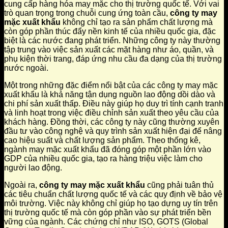
cung cấp hàng hóa may mặc cho thị trường quốc tế. Với vai
trò quan trọng trong chuỗi cung ứng toàn cầu,
công ty may
mặc xuất khẩu
không chỉ tạo ra sản phẩm chất lượng mà
còn góp phần thúc đẩy nền kinh tế của nhiều quốc gia, đặc
biệt là các nước đang phát triển. Những công ty này thường
tập trung vào việc sản xuất các mặt hàng như áo, quần, và
phụ kiện thời trang, đáp ứng nhu cầu đa dạng của thị trường
nước ngoài.
Một trong những đặc điểm nổi bật của các công ty may mặc
xuất khẩu là khả năng tận dụng nguồn lao động dồi dào và
chi phí sản xuất thấp. Điều này giúp họ duy trì tính cạnh tranh
và linh hoạt trong việc điều chỉnh sản xuất theo yêu cầu của
khách hàng. Đồng thời, các công ty này cũng thường xuyên
đầu tư vào công nghệ và quy trình sản xuất hiện đại để nâng
cao hiệu suất và chất lượng sản phẩm. Theo thống kê,
ngành may mặc xuất khẩu đã đóng góp một phần lớn vào
GDP của nhiều quốc gia, tạo ra hàng triệu việc làm cho
người lao động.
Ngoài ra,
công ty may mặc xuất khẩu
cũng phải tuân thủ
các tiêu chuẩn chất lượng quốc tế và các quy định về bảo vệ
môi trường. Việc này không chỉ giúp họ tạo dựng uy tín trên
thị trường quốc tế mà còn góp phần vào sự phát triển bền
vững của ngành. Các chứng chỉ như ISO, GOTS (Global