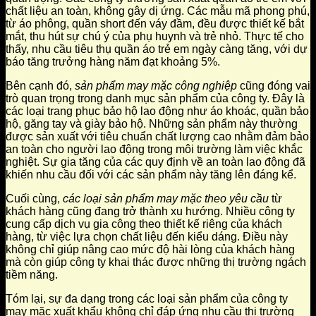
chất liệu an toàn, không gây dị ứng. Các mẫu mã phong phú,
từ áo phông, quần short đến váy đầm, đều được thiết kế bắt
mắt, thu hút sự chú ý của phụ huynh và trẻ nhỏ. Thực tế cho
thấy, nhu cầu tiêu thụ quần áo trẻ em ngày càng tăng, với dự
báo tăng trưởng hàng năm đạt khoảng 5%.
Bên cạnh đó,
sản phẩm may mặc công nghiệp
cũng đóng vai
trò quan trọng trong danh mục sản phẩm của công ty. Đây là
các loại trang phục bảo hộ lao động như áo khoác, quần bảo
hộ, găng tay và giày bảo hộ. Những sản phẩm này thường
được sản xuất với tiêu chuẩn chất lượng cao nhằm đảm bảo
an toàn cho người lao động trong môi trường làm việc khắc
nghiệt. Sự gia tăng của các quy định về an toàn lao động đã
khiến nhu cầu đối với các sản phẩm này tăng lên đáng kể.
Cuối cùng,
các loại sản phẩm may mặc theo yêu cầu
từ
khách hàng cũng đang trở thành xu hướng. Nhiều công ty
cung cấp dịch vụ gia công theo thiết kế riêng của khách
hàng, từ việc lựa chọn chất liệu đến kiểu dáng. Điều này
không chỉ giúp nâng cao mức độ hài lòng của khách hàng
mà còn giúp công ty khai thác được những thị trường ngách
tiềm năng.
Tóm lại, sự đa dạng trong các loại sản phẩm của công ty
may mặc xuất khẩu không chỉ đáp ứng nhu cầu thị trường