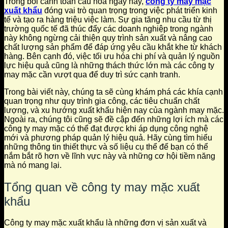
Trong bối cảnh toàn cầu hóa ngày nay,
công ty may mặc
xuất khẩu
đóng vai trò quan trọng trong việc phát triển kinh
tế và tạo ra hàng triệu việc làm. Sự gia tăng nhu cầu từ thị
trường quốc tế đã thúc đẩy các doanh nghiệp trong ngành
này không ngừng cải thiện quy trình sản xuất và nâng cao
chất lượng sản phẩm để đáp ứng yêu cầu khắt khe từ khách
hàng. Bên cạnh đó, việc tối ưu hóa chi phí và quản lý nguồn
lực hiệu quả cũng là những thách thức lớn mà các công ty
may mặc cần vượt qua để duy trì sức cạnh tranh.
Trong bài viết này, chúng ta sẽ cùng khám phá các khía cạnh
quan trọng như quy trình gia công, các tiêu chuẩn chất
lượng, và xu hướng xuất khẩu hiện nay của ngành may mặc.
Ngoài ra, chúng tôi cũng sẽ đề cập đến những lợi ích mà các
công ty may mặc có thể đạt được khi áp dụng công nghệ
mới và phương pháp quản lý hiệu quả. Hãy cùng tìm hiểu
những thông tin thiết thực và số liệu cụ thể để bạn có thể
nắm bắt rõ hơn về lĩnh vực này và những cơ hội tiềm năng
mà nó mang lại.
Tổng quan về công ty may mặc xuất
khẩu
Công ty may mặc xuất khẩu là những đơn vị sản xuất và