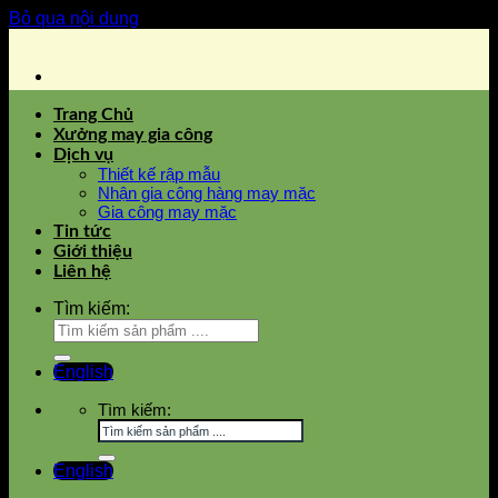
Bỏ qua nội dung
Trang Chủ
Xưởng may gia công
Dịch vụ
Thiết kế rập mẫu
Nhận gia công hàng may mặc
Gia công may mặc
Tin tức
Giới thiệu
Liên hệ
Tìm kiếm:
English
Tìm kiếm:
English