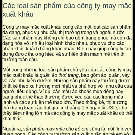
Các loại sản phẩm của công ty may mặc
xuất khẩu
Công ty may mặc xuất khẩu cung cấp một loạt các sản phẩm
đa dạng, phục vụ nhu cầu thị trường trong và ngoài nước.
Các sản phẩm này không chỉ bao gồm trang phục mà còn đa
dạng hóa với nhiều loại hình khác nhau, phục vụ cho các
phân khúc khách hàng khác nhau. Điều này giúp công ty tạo
dựng được thương hiệu và sự hiện diện mạnh mẽ trên thị
trường toàn cầu.
Một trong những loại sản phẩm chủ yếu của các công ty may
mặc xuất khẩu là
quần áo thời trang
, bao gồm áo, quần, váy
và các phụ kiện đi kèm. Những sản phẩm này thường được
thiết kế theo xu hướng mới nhất và phù hợp với nhu cầu của
người tiêu dùng. Ví dụ, các mẫu áo khoác mùa đông hay
trang phục thể thao thường được yêu cầu cao trong mùa
lạnh và các sự kiện thể thao lớn. Theo thống kê, thị trường
thời trang toàn cầu đạt giá trị khoảng 1.5 ngàn tỷ USD, cho
thấy tiềm năng lớn mà các công ty may mặc xuất khẩu có thể
khai thác.
Ngoài ra,
sản phẩm may mặc cho trẻ em
cũng là một lĩnh vực
quan trọng. Các công ty thường sản xuất quần áo trẻ em với