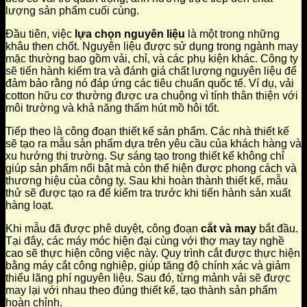
lượng sản phẩm cuối cùng.
Đầu tiên, việc
lựa chọn nguyên liệu
là một trong những
khâu then chốt. Nguyên liệu được sử dụng trong ngành may
mặc thường bao gồm vải, chỉ, và các phụ kiện khác. Công ty
sẽ tiến hành kiểm tra và đánh giá chất lượng nguyên liệu để
đảm bảo rằng nó đáp ứng các tiêu chuẩn quốc tế. Ví dụ, vải
cotton hữu cơ thường được ưa chuộng vì tính thân thiện với
môi trường và khả năng thấm hút mồ hôi tốt.
Tiếp theo là công đoạn thiết kế sản phẩm. Các nhà thiết kế
sẽ tạo ra mẫu sản phẩm dựa trên yêu cầu của khách hàng và
xu hướng thị trường. Sự sáng tạo trong thiết kế không chỉ
giúp sản phẩm nổi bật mà còn thể hiện được phong cách và
thương hiệu của công ty. Sau khi hoàn thành thiết kế, mẫu
thử sẽ được tạo ra để kiểm tra trước khi tiến hành sản xuất
hàng loạt.
Khi mẫu đã được phê duyệt, công đoạn
cắt và may
bắt đầu.
Tại đây, các máy móc hiện đại cùng với thợ may tay nghề
cao sẽ thực hiện công việc này. Quy trình cắt được thực hiện
bằng máy cắt công nghiệp, giúp tăng độ chính xác và giảm
thiểu lãng phí nguyên liệu. Sau đó, từng mảnh vải sẽ được
may lại với nhau theo đúng thiết kế, tạo thành sản phẩm
hoàn chỉnh.