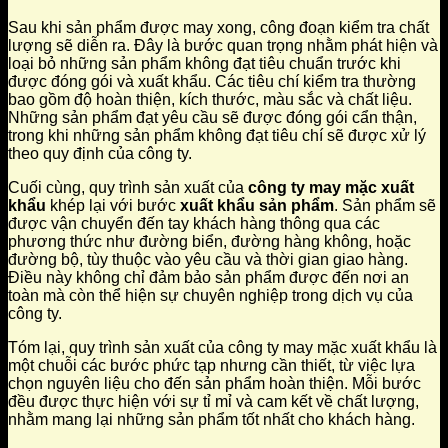
Sau khi sản phẩm được may xong, công đoạn kiểm tra chất
lượng sẽ diễn ra. Đây là bước quan trọng nhằm phát hiện và
loại bỏ những sản phẩm không đạt tiêu chuẩn trước khi
được đóng gói và xuất khẩu. Các tiêu chí kiểm tra thường
bao gồm độ hoàn thiện, kích thước, màu sắc và chất liệu.
Những sản phẩm đạt yêu cầu sẽ được đóng gói cẩn thận,
trong khi những sản phẩm không đạt tiêu chí sẽ được xử lý
theo quy định của công ty.
Cuối cùng, quy trình sản xuất của
công ty may mặc xuất
khẩu
khép lại với bước
xuất khẩu sản phẩm
. Sản phẩm sẽ
được vận chuyển đến tay khách hàng thông qua các
phương thức như đường biển, đường hàng không, hoặc
đường bộ, tùy thuộc vào yêu cầu và thời gian giao hàng.
Điều này không chỉ đảm bảo sản phẩm được đến nơi an
toàn mà còn thể hiện sự chuyên nghiệp trong dịch vụ của
công ty.
Tóm lại, quy trình sản xuất của công ty may mặc xuất khẩu là
một chuỗi các bước phức tạp nhưng cần thiết, từ việc lựa
chọn nguyên liệu cho đến sản phẩm hoàn thiện. Mỗi bước
đều được thực hiện với sự tỉ mỉ và cam kết về chất lượng,
nhằm mang lại những sản phẩm tốt nhất cho khách hàng.