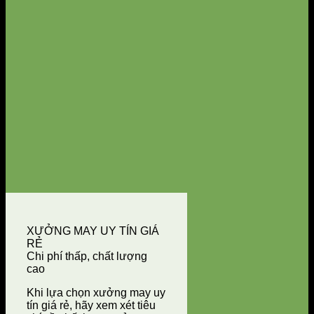
XƯỞNG MAY UY TÍN GIÁ
RẺ
Chi phí thấp, chất lượng
cao
Khi lựa chọn xưởng may uy
tín giá rẻ, hãy xem xét tiêu