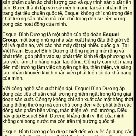
sản phẩm quần áo chất lượng cao và quy trình sản xuất tiên
tiến. Được thành lập với sứ mệnh mang lại sản phẩm thời
trang đạt tiêu chuẩn quốc tế, Esquel không chỉ chú trọng đến
chất lượng sản phẩm mà còn chú trọng đến sự bền vững
trong các hoạt động của mình.
Esquel Bình Dương là một phần của tập đoàn
Esquel
Group
, một trong những nhà sản xuất hàng đầu thế giới về
vải và quần áo, với các nhà máy đặt tại nhiều quốc gia. Tại
Việt Nam, Esquel Bình Dương không ngừng mở rộng và
phát triển, góp phần vào sự phát triển kinh tế địa phương và
tạo việc làm cho hàng ngàn lao động. Công ty cam kết mang
đến môi trường làm việc chuyên nghiệp, thân thiện, và sáng
tạo, nhằm khuyến khích nhân viên phát triển tối đa khả năng
của mình.
Với công nghệ sản xuất hiện đại, Esquel Bình Dương áp
dụng các tiêu chuẩn chất lượng nghiêm ngặt trong từng giai
đoạn sản xuất. Công ty không chỉ sản xuất các mặt hàng thời
trang thông thường mà còn chú trọng đến việc phát triển các
dòng sản phẩm bền vững, thân thiện với môi trường. Điều
này giúp Esquel Bình Dương khẳng định vị thế của mình
không chỉ trong nước mà còn trên thị trường quốc tế.
Esquel Bình Dương còn được biết đến với việc áp dụng các