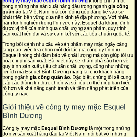
công ty may mặc esquel bình dương
không chỉ là một
trong những nhà sản xuất hàng đầu trong ngành
gia công
quần áo
tại Việt Nam, mà còn đóng góp đáng kể vào sự
phát triển bền vững của nền kinh tế địa phương. Với nhiều
năm kinh nghiệm trong lĩnh vực này, Esquel đã khẳng định
được vị thế của mình qua chất lượng sản phẩm, quy trình
sản xuất hiện đại và sự cam kết với các tiêu chuẩn quốc tế.
Trong bối cảnh nhu cầu về sản phẩm may mặc ngày càng
tăng cao, việc lựa chọn một đối tác gia công uy tín như
Esquel không chỉ đảm bảo về chất lượng mà còn giúp tối ưu
hóa chi phí sản xuất. Bài viết này sẽ khám phá sâu hơn về
quy trình sản xuất, tiêu chuẩn chất lượng, cũng như những
lợi ích mà Esquel Bình Dương mang lại cho khách hàng
trong ngành
gia công quần áo
. Đặc biệt, chúng tôi sẽ cung
cấp các thông tin thực chiến và số liệu cụ thể giúp bạn hiểu
rõ hơn về khả năng cạnh tranh và tiềm năng phát triển của
công ty này.
Giới thiệu về công ty may mặc Esquel
Bình Dương
Công ty may mặc
Esquel Bình Dương
là một trong những
đơn vị sản xuất hàng đầu tại Việt Nam, nổi bật với những