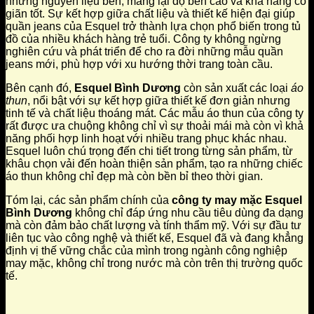
những nguyên liệu bền, mang lại độ bền cao và khả năng co
giãn tốt. Sự kết hợp giữa chất liệu và thiết kế hiện đại giúp
quần jeans của Esquel trở thành lựa chọn phổ biến trong tủ
đồ của nhiều khách hàng trẻ tuổi. Công ty không ngừng
nghiên cứu và phát triển để cho ra đời những mẫu quần
jeans mới, phù hợp với xu hướng thời trang toàn cầu.
Bên cạnh đó,
Esquel Bình Dương
còn sản xuất các loại
áo
thun
, nổi bật với sự kết hợp giữa thiết kế đơn giản nhưng
tinh tế và chất liệu thoáng mát. Các mẫu áo thun của công ty
rất được ưa chuộng không chỉ vì sự thoải mái mà còn vì khả
năng phối hợp linh hoạt với nhiều trang phục khác nhau.
Esquel luôn chú trọng đến chi tiết trong từng sản phẩm, từ
khâu chọn vải đến hoàn thiện sản phẩm, tạo ra những chiếc
áo thun không chỉ đẹp mà còn bền bỉ theo thời gian.
Tóm lại, các sản phẩm chính của
công ty may mặc Esquel
Bình Dương
không chỉ đáp ứng nhu cầu tiêu dùng đa dạng
mà còn đảm bảo chất lượng và tính thẩm mỹ. Với sự đầu tư
liên tục vào công nghệ và thiết kế, Esquel đã và đang khẳng
định vị thế vững chắc của mình trong ngành công nghiệp
may mặc, không chỉ trong nước mà còn trên thị trường quốc
tế.