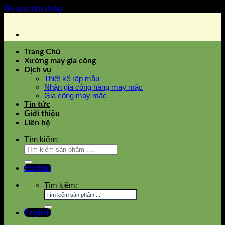
Bỏ qua nội dung
Trang Chủ
Xưởng may gia công
Dịch vụ
Thiết kế rập mẫu
Nhận gia công hàng may mặc
Gia công may mặc
Tin tức
Giới thiệu
Liên hệ
Tìm kiếm:
English
Tìm kiếm:
English