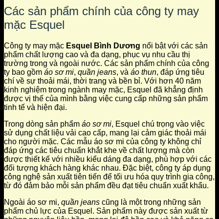
Các sản phẩm chính của công ty may
mặc Esquel
Công ty may mặc
Esquel Bình Dương
nổi bật với các sản
phẩm chất lượng cao và đa dạng, phục vụ nhu cầu thị
trường trong và ngoài nước. Các sản phẩm chính của công
ty bao gồm
áo sơ mi
,
quần jeans
, và
áo thun
, đáp ứng tiêu
chí về sự thoải mái, thời trang và bền bỉ. Với hơn 40 năm
kinh nghiệm trong ngành may mặc, Esquel đã khẳng định
được vị thế của mình bằng việc cung cấp những sản phẩm
tinh tế và hiện đại.
Trong dòng sản phẩm
áo sơ mi
, Esquel chú trọng vào việc
sử dụng chất liệu vải cao cấp, mang lại cảm giác thoải mái
cho người mặc. Các mẫu áo sơ mi của công ty không chỉ
đáp ứng các tiêu chuẩn khắt khe về chất lượng mà còn
được thiết kế với nhiều kiểu dáng đa dạng, phù hợp với các
đối tượng khách hàng khác nhau. Đặc biệt, công ty áp dụng
công nghệ sản xuất tiên tiến để tối ưu hóa quy trình gia công,
từ đó đảm bảo mỗi sản phẩm đều đạt tiêu chuẩn xuất khẩu.
Ngoài áo sơ mi,
quần jeans
cũng là một trong những sản
phẩm chủ lực của Esquel. Sản phẩm này được sản xuất từ