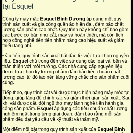
tại Esquel
Công ty may mặc
Esquel Bình Dương
áp dụng một quy
trình sản xuất và gia công quần áo hiện đại, đảm bảo chất
lượng sản phẩm cao nhất. Quy trình này không chỉ bao gồm
các bước cơ bản như cắt, may và hoàn thiện, mà còn tích
hợp công nghệ tiên tiến nhằm nâng cao hiệu suất và giảm
thiểu lãng phí.
Đầu tiên, quy trình sản xuất bắt đầu từ việc lựa chọn nguyên
liệu.
Esquel
chú trọng đến việc sử dụng các loại vải bền và
thân thiện với môi trường. Các nhà cung cấp nguyên liệu
được lựa chọn kỹ lưỡng nhằm đảm bảo tiêu chuẩn chất
lượng cao, từ đó tạo nền tảng vững chắc cho sản phẩm cuối
cùng.
Tiếp theo, quy trình cắt vải được thực hiện bằng máy móc tự
động, giúp tăng độ chính xác và giảm thời gian sản xuất. Sau
khi vải được cắt, đội ngũ thợ may lành nghề tiến hành gia
công sản phẩm.
Esquel
áp dụng các tiêu chuẩn chất lượng
nghiêm ngặt trong từng giai đoạn, đảm bảo rằng mỗi sản
phẩm đều đạt yêu cầu về kỹ thuật và thẩm mỹ.
Một điểm nổi bật trong quy trình sản xuất của
Esquel Bình