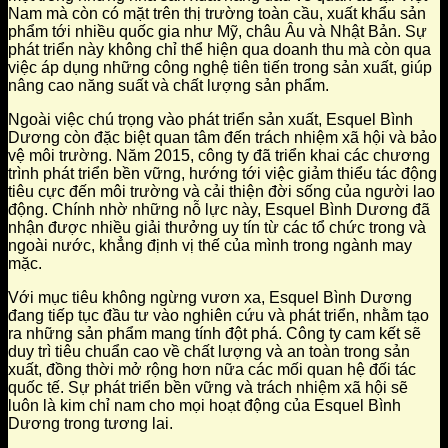
Nam mà còn có mặt trên thị trường toàn cầu, xuất khẩu sản
phẩm tới nhiều quốc gia như Mỹ, châu Âu và Nhật Bản. Sự
phát triển này không chỉ thể hiện qua doanh thu mà còn qua
việc áp dụng những công nghệ tiên tiến trong sản xuất, giúp
nâng cao năng suất và chất lượng sản phẩm.
Ngoài việc chú trọng vào phát triển sản xuất, Esquel Bình
Dương còn đặc biệt quan tâm đến trách nhiệm xã hội và bảo
vệ môi trường. Năm 2015, công ty đã triển khai các chương
trình phát triển bền vững, hướng tới việc giảm thiểu tác động
tiêu cực đến môi trường và cải thiện đời sống của người lao
động. Chính nhờ những nỗ lực này, Esquel Bình Dương đã
nhận được nhiều giải thưởng uy tín từ các tổ chức trong và
ngoài nước, khẳng định vị thế của mình trong ngành may
mặc.
Với mục tiêu không ngừng vươn xa, Esquel Bình Dương
đang tiếp tục đầu tư vào nghiên cứu và phát triển, nhằm tạo
ra những sản phẩm mang tính đột phá. Công ty cam kết sẽ
duy trì tiêu chuẩn cao về chất lượng và an toàn trong sản
xuất, đồng thời mở rộng hơn nữa các mối quan hệ đối tác
quốc tế. Sự phát triển bền vững và trách nhiệm xã hội sẽ
luôn là kim chỉ nam cho mọi hoạt động của Esquel Bình
Dương trong tương lai.