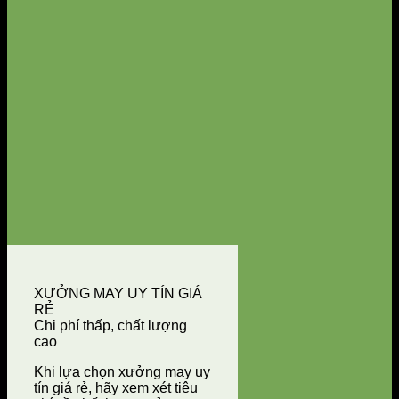
XƯỞNG MAY UY TÍN GIÁ
RẺ
Chi phí thấp, chất lượng
cao
Khi lựa chọn xưởng may uy
tín giá rẻ, hãy xem xét tiêu