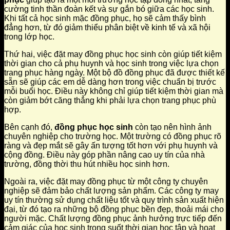
cường tinh thần đoàn kết và sự gắn bó giữa các học sinh.
Khi tất cả học sinh mặc đồng phục, họ sẽ cảm thấy bình
đẳng hơn, từ đó giảm thiểu phân biệt về kinh tế và xã hội
trong lớp học.
Thứ hai, việc đặt may đồng phục học sinh còn giúp tiết kiệm
thời gian cho cả phụ huynh và học sinh trong việc lựa chọn
trang phục hàng ngày. Một bộ đồ đồng phục đã được thiết kế
sẵn sẽ giúp các em dễ dàng hơn trong việc chuẩn bị trước
mỗi buổi học. Điều này không chỉ giúp tiết kiệm thời gian mà
còn giảm bớt căng thẳng khi phải lựa chọn trang phục phù
hợp.
Bên cạnh đó,
đồng phục học sinh
còn tạo nên hình ảnh
chuyên nghiệp cho trường học. Một trường có đồng phục rõ
ràng và đẹp mắt sẽ gây ấn tượng tốt hơn với phụ huynh và
cộng đồng. Điều này góp phần nâng cao uy tín của nhà
trường, đồng thời thu hút nhiều học sinh hơn.
Ngoài ra, việc đặt may đồng phục từ một công ty chuyên
nghiệp sẽ đảm bảo chất lượng sản phẩm. Các công ty may
uy tín thường sử dụng chất liệu tốt và quy trình sản xuất hiện
đại, từ đó tạo ra những bộ đồng phục bền đẹp, thoải mái cho
người mặc. Chất lượng đồng phục ảnh hưởng trực tiếp đến
cảm giác của học sinh trong suốt thời gian học tập và hoạt