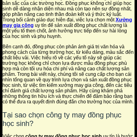
bản sắc của các trường học. Đồng phục không chỉ giúp học
sinh dễ dàng nhận diện nhau mà còn tạo nên sự đồng nhất,
góp phần nâng cao tinh thần đoàn kết và ý thức kỷ luật.
Trong bối cảnh giáo dục hiện đại, việc lựa chọn một
Xưởng
may gia công
uy tín để sản xuất đồng phục chất lượng là
một yếu tố then chốt, ảnh hưởng trực tiếp đến sự hài lòng
của học sinh và phụ huynh.
Bên cạnh đó, đồng phục còn phản ánh giá trị văn hóa và
phong cách của từng trường học, từ kiểu dáng, màu sắc đến
chất liệu vải. Việc hiểu rõ về các yếu tố này sẽ giúp các
trường học không chỉ chọn lựa được mẫu đồng phục phù
hợp mà còn tối ưu hóa chi phí và nâng cao chất lượng sản
phẩm. Trong bài viết này, chúng tôi sẽ cung cấp cho bạn cái
nhìn tổng quan về quy trình lựa chọn và sản xuất đồng phục
học sinh, từ việc tìm kiếm xưởng may gia công, đến các tiêu
chí đánh giá chất lượng sản phẩm. Hãy cùng khám phá
những thông tin hữu ích và thực chiến để đảm bảo rằng bạn
có thể đưa ra quyết định đúng đắn cho trường học của mình.
Tại sao chọn công ty may đồng phục
học sinh?
Việc chọn
công ty may đồng phục học sinh
uy tín là bước