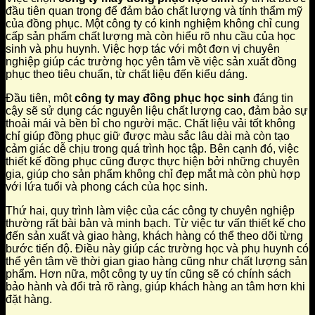
đầu tiên quan trọng để đảm bảo chất lượng và tính thẩm mỹ
của đồng phục. Một công ty có kinh nghiệm không chỉ cung
cấp sản phẩm chất lượng mà còn hiểu rõ nhu cầu của học
sinh và phụ huynh. Việc hợp tác với một đơn vị chuyên
nghiệp giúp các trường học yên tâm về việc sản xuất đồng
phục theo tiêu chuẩn, từ chất liệu đến kiểu dáng.
Đầu tiên, một
công ty may đồng phục học sinh
đáng tin
cậy sẽ sử dụng các nguyên liệu chất lượng cao, đảm bảo sự
thoải mái và bền bỉ cho người mặc. Chất liệu vải tốt không
chỉ giúp đồng phục giữ được màu sắc lâu dài mà còn tạo
cảm giác dễ chịu trong quá trình học tập. Bên cạnh đó, việc
thiết kế đồng phục cũng được thực hiện bởi những chuyên
gia, giúp cho sản phẩm không chỉ đẹp mắt mà còn phù hợp
với lứa tuổi và phong cách của học sinh.
Thứ hai, quy trình làm việc của các công ty chuyên nghiệp
thường rất bài bản và minh bạch. Từ việc tư vấn thiết kế cho
đến sản xuất và giao hàng, khách hàng có thể theo dõi từng
bước tiến độ. Điều này giúp các trường học và phụ huynh có
thể yên tâm về thời gian giao hàng cũng như chất lượng sản
phẩm. Hơn nữa, một công ty uy tín cũng sẽ có chính sách
bảo hành và đổi trả rõ ràng, giúp khách hàng an tâm hơn khi
đặt hàng.