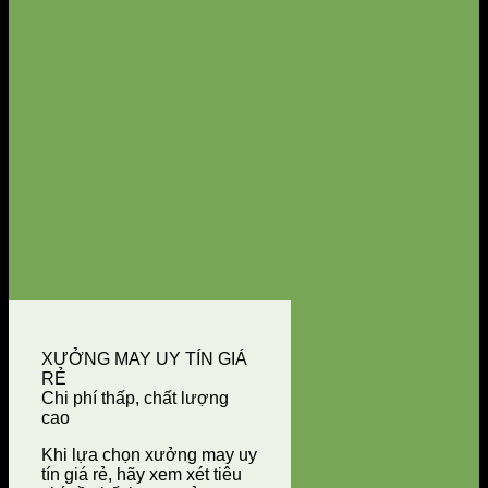
XƯỞNG MAY UY TÍN GIÁ
RẺ
Chi phí thấp, chất lượng
cao
Khi lựa chọn xưởng may uy
tín giá rẻ, hãy xem xét tiêu