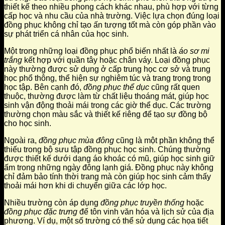
thiết kế theo nhiều phong cách khác nhau, phù hợp với từng
cấp học và nhu cầu của nhà trường. Việc lựa chọn đúng loại
đồng phục không chỉ tạo ấn tượng tốt mà còn góp phần vào
sự phát triển cá nhân của học sinh.
Một trong những loại đồng phục phổ biến nhất là
áo sơ mi
trắng
kết hợp với quần tây hoặc chân váy. Loại đồng phục
này thường được sử dụng ở cấp trung học cơ sở và trung
học phổ thông, thể hiện sự nghiêm túc và trang trọng trong
học tập. Bên cạnh đó,
đồng phục thể dục
cũng rất quen
thuộc, thường được làm từ chất liệu thoáng mát, giúp học
sinh vận động thoải mái trong các giờ thể dục. Các trường
thường chọn màu sắc và thiết kế riêng để tạo sự đồng bộ
cho học sinh.
Ngoài ra,
đồng phục mùa đông
cũng là một phần không thể
thiếu trong bộ sưu tập đồng phục học sinh. Chúng thường
được thiết kế dưới dạng áo khoác có mũ, giúp học sinh giữ
ấm trong những ngày đông lạnh giá. Đồng phục này không
chỉ đảm bảo tính thời trang mà còn giúp học sinh cảm thấy
thoải mái hơn khi di chuyển giữa các lớp học.
Nhiều trường còn áp dụng
đồng phục truyền thống
hoặc
đồng phục đặc trưng
để tôn vinh văn hóa và lịch sử của địa
phương. Ví dụ, một số trường có thể sử dụng các họa tiết