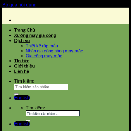
Bỏ qua nội dung
Trang Chủ
Xưởng may gia công
Dịch vụ
Thiết kế rập mẫu
Nhận gia công hàng may mặc
Gia công may mặc
Tin tức
Giới thiệu
Liên hệ
Tìm kiếm:
English
Tìm kiếm:
English