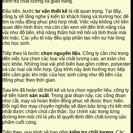
kiểm tra chất lượng và giao hàng.
Đầu tiên, bước
tư vấn thiết kế
là rất quan trọng. Tại đây,
công ty sẽ lắng nghe ý kiến từ khách hàng và trường học để
tìm ra mẫu đồng phục phù hợp nhất. Việc này không chỉ liên
quan đến hình thức mà còn cần xem xét đến tính năng của
vải như độ bền, khả năng thấm hút mồ hôi và tính thoải mái
khi mặc. Các yếu tố này đều góp phần tạo nên sự hài lòng
cho học sinh.
Tiếp theo là bước
chọn nguyên liệu
. Công ty cần chú trọng
đến việc lựa chọn các loại vải chất lượng cao, an toàn cho
sức khỏe. Những loại vải phổ biến bao gồm cotton, polyester
và các loại vải hỗn hợp. Quy trình này ảnh hưởng trực tiếp
đến cảm giác khi mặc của học sinh cũng như độ bền của
đồng phục theo thời gian.
Sau khi đã hoàn tất thiết kế và lựa chọn nguyên liệu, công ty
sẽ tiến hành
sản xuất
. Trong giai đoạn này, các công đoạn
như cắt, may và hoàn thiện đồng phục sẽ được thực hiện.
Đội ngũ thợ may chuyên nghiệp sẽ đảm bảo từng chi tiết nhỏ
nhất được chăm chút cẩn thận. Sự chính xác trong từng
đường kim mũi chỉ là yếu tố quyết định đến chất lượng sản
phẩm cuối cùng.
Tiếp theo, quy trình sẽ bao gồm
kiểm tra chất lượng
. Các