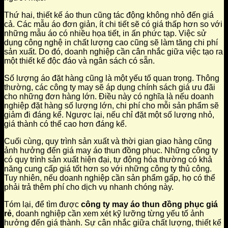
Thứ hai, thiết kế áo thun cũng tác động không nhỏ đến giá
cả. Các mẫu áo đơn giản, ít chi tiết sẽ có giá thấp hơn so với
những mẫu áo có nhiều họa tiết, in ấn phức tạp. Việc sử
dụng công nghệ in chất lượng cao cũng sẽ làm tăng chi phí
sản xuất. Do đó, doanh nghiệp cần cân nhắc giữa việc tạo ra
một thiết kế độc đáo và ngân sách có sẵn.
Số lượng áo đặt hàng cũng là một yếu tố quan trọng. Thông
thường, các công ty may sẽ áp dụng chính sách giá ưu đãi
cho những đơn hàng lớn. Điều này có nghĩa là nếu doanh
nghiệp đặt hàng số lượng lớn, chi phí cho mỗi sản phẩm sẽ
giảm đi đáng kể. Ngược lại, nếu chỉ đặt một số lượng nhỏ,
giá thành có thể cao hơn đáng kể.
Cuối cùng, quy trình sản xuất và thời gian giao hàng cũng
ảnh hưởng đến giá may áo thun đồng phục. Những công ty
có quy trình sản xuất hiện đại, tự động hóa thường có khả
năng cung cấp giá tốt hơn so với những công ty thủ công.
Tuy nhiên, nếu doanh nghiệp cần sản phẩm gấp, họ có thể
phải trả thêm phí cho dịch vụ nhanh chóng này.
Tóm lại, để tìm được
công ty may áo thun đồng phục giá
rẻ
, doanh nghiệp cần xem xét kỹ lưỡng từng yếu tố ảnh
hưởng đến giá thành. Sự cân nhắc giữa chất lượng, thiết kế