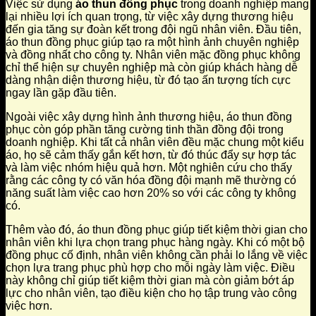
Việc sử dụng
áo thun đồng phục
trong doanh nghiệp mang
lại nhiều lợi ích quan trọng, từ việc xây dựng thương hiệu
đến gia tăng sự đoàn kết trong đội ngũ nhân viên. Đầu tiên,
áo thun đồng phục giúp tạo ra một hình ảnh chuyên nghiệp
và đồng nhất cho công ty. Nhân viên mặc đồng phục không
chỉ thể hiện sự chuyên nghiệp mà còn giúp khách hàng dễ
dàng nhận diện thương hiệu, từ đó tạo ấn tượng tích cực
ngay lần gặp đầu tiên.
Ngoài việc xây dựng hình ảnh thương hiệu, áo thun đồng
phục còn góp phần tăng cường tinh thần đồng đội trong
doanh nghiệp. Khi tất cả nhân viên đều mặc chung một kiểu
áo, họ sẽ cảm thấy gắn kết hơn, từ đó thúc đẩy sự hợp tác
và làm việc nhóm hiệu quả hơn. Một nghiên cứu cho thấy
rằng các công ty có văn hóa đồng đội mạnh mẽ thường có
năng suất làm việc cao hơn 20% so với các công ty không
có.
Thêm vào đó, áo thun đồng phục giúp tiết kiệm thời gian cho
nhân viên khi lựa chọn trang phục hàng ngày. Khi có một bộ
đồng phục cố định, nhân viên không cần phải lo lắng về việc
chọn lựa trang phục phù hợp cho mỗi ngày làm việc. Điều
này không chỉ giúp tiết kiệm thời gian mà còn giảm bớt áp
lực cho nhân viên, tạo điều kiện cho họ tập trung vào công
việc hơn.