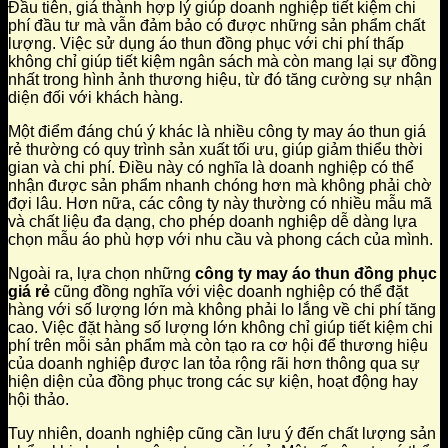
Đầu tiên, giá thành hợp lý giúp doanh nghiệp tiết kiệm chi
phí đầu tư mà vẫn đảm bảo có được những sản phẩm chất
lượng. Việc sử dụng áo thun đồng phục với chi phí thấp
không chỉ giúp tiết kiệm ngân sách mà còn mang lại sự đồng
nhất trong hình ảnh thương hiệu, từ đó tăng cường sự nhận
diện đối với khách hàng.
Một điểm đáng chú ý khác là nhiều công ty may áo thun giá
rẻ thường có quy trình sản xuất tối ưu, giúp giảm thiểu thời
gian và chi phí. Điều này có nghĩa là doanh nghiệp có thể
nhận được sản phẩm nhanh chóng hơn mà không phải chờ
đợi lâu. Hơn nữa, các công ty này thường có nhiều mẫu mã
và chất liệu đa dạng, cho phép doanh nghiệp dễ dàng lựa
chọn mẫu áo phù hợp với nhu cầu và phong cách của mình.
Ngoài ra, lựa chọn những
công ty may áo thun đồng phục
giá rẻ
cũng đồng nghĩa với việc doanh nghiệp có thể đặt
hàng với số lượng lớn mà không phải lo lắng về chi phí tăng
cao. Việc đặt hàng số lượng lớn không chỉ giúp tiết kiệm chi
phí trên mỗi sản phẩm mà còn tạo ra cơ hội để thương hiệu
của doanh nghiệp được lan tỏa rộng rãi hơn thông qua sự
hiện diện của đồng phục trong các sự kiện, hoạt động hay
hội thảo.
Tuy nhiên, doanh nghiệp cũng cần lưu ý đến chất lượng sản