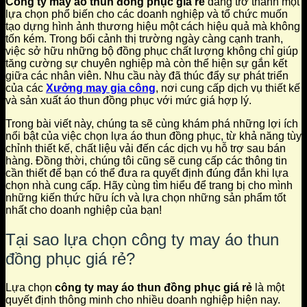
Công ty may áo thun đồng phục giá rẻ
đang trở thành một
lựa chọn phổ biến cho các doanh nghiệp và tổ chức muốn
tạo dựng hình ảnh thương hiệu một cách hiệu quả mà không
tốn kém. Trong bối cảnh thị trường ngày càng cạnh tranh,
việc sở hữu những bộ đồng phục chất lượng không chỉ giúp
tăng cường sự chuyên nghiệp mà còn thể hiện sự gắn kết
giữa các nhân viên. Nhu cầu này đã thúc đẩy sự phát triển
của các
Xưởng may gia công
, nơi cung cấp dịch vụ thiết kế
và sản xuất áo thun đồng phục với mức giá hợp lý.
Trong bài viết này, chúng ta sẽ cùng khám phá những lợi ích
nổi bật của việc chọn lựa áo thun đồng phục, từ khả năng tùy
chỉnh thiết kế, chất liệu vải đến các dịch vụ hỗ trợ sau bán
hàng. Đồng thời, chúng tôi cũng sẽ cung cấp các thông tin
cần thiết để bạn có thể đưa ra quyết định đúng đắn khi lựa
chọn nhà cung cấp. Hãy cùng tìm hiểu để trang bị cho mình
những kiến thức hữu ích và lựa chọn những sản phẩm tốt
nhất cho doanh nghiệp của bạn!
Tại sao lựa chọn công ty may áo thun
đồng phục giá rẻ?
Lựa chọn
công ty may áo thun đồng phục giá rẻ
là một
quyết định thông minh cho nhiều doanh nghiệp hiện nay.