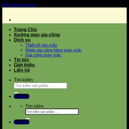
Bỏ qua nội dung
Trang Chủ
Xưởng may gia công
Dịch vụ
Thiết kế rập mẫu
Nhận gia công hàng may mặc
Gia công may mặc
Tin tức
Giới thiệu
Liên hệ
Tìm kiếm:
English
Tìm kiếm:
English