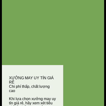
XƯỞNG MAY UY TÍN GIÁ
RẺ
Chi phí thấp, chất lượng
cao
Khi lựa chọn xưởng may uy
tín giá rẻ, hãy xem xét tiêu