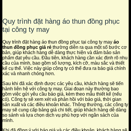
Quy trình đặt hàng áo thun đồng phục
tại công ty may
Quy trình đặt hàng áo thun đồng phục tại công ty may
áo
thun đồng phục giá rẻ
thường diễn ra qua một số bước cơ
bản, giúp khách hàng dễ dàng thực hiện và đảm bảo sản
phẩm đạt yêu cầu. Đầu tiên, khách hàng cần xác định rõ nhu
cầu của mình, bao gồm số lượng, kích cỡ, màu sắc và thiết
kế cụ thể. Việc này giúp công ty có thể đưa ra báo giá chính
xác và nhanh chóng hơn.
Sau khi đã xác định được các yêu cầu, khách hàng sẽ tiến
hành liên hệ với công ty may. Giai đoạn này thường bao
gồm việc gửi yêu cầu báo giá, kèm theo mẫu thiết kế (nếu
có). Công ty sẽ xem xét và phản hồi với báo giá, thời gian
sản xuất và các điều khoản khác. Thông thường, các công ty
may sẽ cung cấp bảng giá chi tiết, giúp khách hàng dễ dàng
so sánh và lựa chọn dịch vụ phù hợp với ngân sách của
mình.
Khi đã đồng ý với báo giá và các điều khoản, khách hàng sẽ