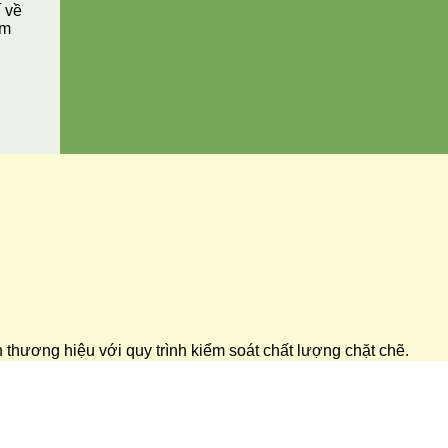
í về
ăm
ển thương hiệu với quy trình kiểm soát chất lượng chặt chẽ.