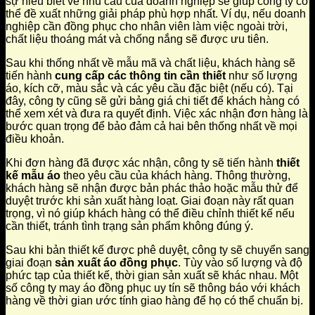
sự hiểu biết về nhu cầu của doanh nghiệp sẽ giúp công ty có
thể đề xuất những giải pháp phù hợp nhất. Ví dụ, nếu doanh
nghiệp cần đồng phục cho nhân viên làm việc ngoài trời,
chất liệu thoáng mát và chống nắng sẽ được ưu tiên.
Sau khi thống nhất về mẫu mã và chất liệu, khách hàng sẽ
tiến hành
cung cấp các thông tin cần thiết
như số lượng
áo, kích cỡ, màu sắc và các yêu cầu đặc biệt (nếu có). Tại
đây, công ty cũng sẽ gửi bảng giá chi tiết để khách hàng có
thể xem xét và đưa ra quyết định. Việc xác nhận đơn hàng là
bước quan trọng để bảo đảm cả hai bên thống nhất về mọi
điều khoản.
Khi đơn hàng đã được xác nhận, công ty sẽ tiến hành
thiết
kế mẫu áo
theo yêu cầu của khách hàng. Thông thường,
khách hàng sẽ nhận được bản phác thảo hoặc mẫu thử để
duyệt trước khi sản xuất hàng loạt. Giai đoạn này rất quan
trọng, vì nó giúp khách hàng có thể điều chỉnh thiết kế nếu
cần thiết, tránh tình trạng sản phẩm không đúng ý.
Sau khi bản thiết kế được phê duyệt, công ty sẽ chuyển sang
giai đoạn
sản xuất áo đồng phục
. Tùy vào số lượng và độ
phức tạp của thiết kế, thời gian sản xuất sẽ khác nhau. Một
số công ty may áo đồng phục uy tín sẽ thông báo với khách
hàng về thời gian ước tính giao hàng để họ có thể chuẩn bị.