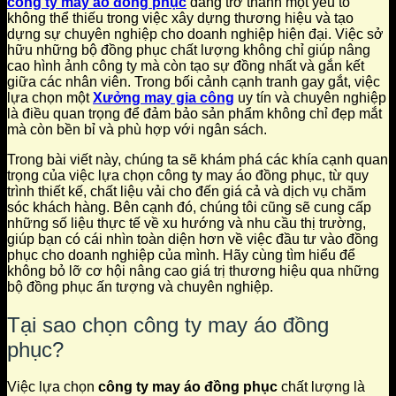
công ty may áo đồng phục
đang trở thành một yếu tố
không thể thiếu trong việc xây dựng thương hiệu và tạo
dựng sự chuyên nghiệp cho doanh nghiệp hiện đại. Việc sở
hữu những bộ đồng phục chất lượng không chỉ giúp nâng
cao hình ảnh công ty mà còn tạo sự đồng nhất và gắn kết
giữa các nhân viên. Trong bối cảnh cạnh tranh gay gắt, việc
lựa chọn một
Xưởng may gia công
uy tín và chuyên nghiệp
là điều quan trọng để đảm bảo sản phẩm không chỉ đẹp mắt
mà còn bền bỉ và phù hợp với ngân sách.
Trong bài viết này, chúng ta sẽ khám phá các khía cạnh quan
trọng của việc lựa chọn công ty may áo đồng phục, từ quy
trình thiết kế, chất liệu vải cho đến giá cả và dịch vụ chăm
sóc khách hàng. Bên cạnh đó, chúng tôi cũng sẽ cung cấp
những số liệu thực tế về xu hướng và nhu cầu thị trường,
giúp bạn có cái nhìn toàn diện hơn về việc đầu tư vào đồng
phục cho doanh nghiệp của mình. Hãy cùng tìm hiểu để
không bỏ lỡ cơ hội nâng cao giá trị thương hiệu qua những
bộ đồng phục ấn tượng và chuyên nghiệp.
Tại sao chọn công ty may áo đồng
phục?
Việc lựa chọn
công ty may áo đồng phục
chất lượng là