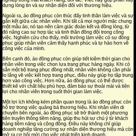
dựng lòng tin và sự nhận diện đối với thương hiệu.
Ngoài ra, áo đồng phục còn thúc đẩy tinh thần làm việc và sự
gắn kết giữa các nhân viên. Khi tất cả mọi người mặc chung
một mẫu áo, nó tạo nên cảm giác đoàn kết và đồng lòng, từ
đó nâng cao sự hợp tác và tinh thần đồng đội trong công
việc. Nghiên cứu cho thấy, môi trường làm việc có sự đồng
phục giúp nhân viên cảm thấy hạnh phúc và tự hào hơn về
công việc của mình.
Bên cạnh đó, áo đồng phục còn giúp tiết kiệm thời gian cho
nhân viên trong việc chọn lựa trang phục hàng ngày. Khi có
sẵn một bộ trang phục đồng nhất, nhân viên không cần phải
lo lắng về việc kết hợp trang phục, điều này giúp họ tập trung
hơn vào công việc. Hơn nữa, áo đồng phục có thể được
thiết kế với chất liệu phù hợp, đảm bảo sự thoải mái và tiện
lợi cho nhân viên trong suốt thời gian làm việc.
Một lợi ích không kém phần quan trọng là áo đồng phục còn
hỗ trợ trong việc quảng bá thương hiệu. Khi nhân viên di
chuyển bên ngoài, áo đồng phục sẽ trở thành một phương
tiện truyền thông tiềm năng, giúp thu hút sự chú ý từ khách
hàng tiềm năng và cộng đồng. Điều này không chỉ giúp
doanh nghiệp tăng cường sự nhận diện thương hiệu mà còn
mở ra cơ hội mới cho việc phát triển kinh doanh.