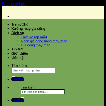
Bỏ qua nội dung
Trang Chủ
Xưởng may gia công
Dịch vụ
Thiết kế rập mẫu
Nhận gia công hàng may mặc
Gia công may mặc
Tin tức
Giới thiệu
Liên hệ
Tìm kiếm:
English
Tìm kiếm:
English