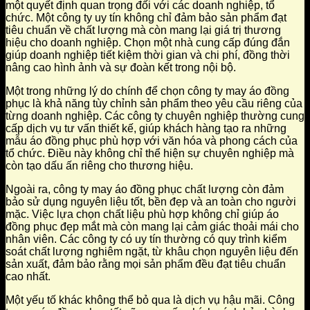
một quyết định quan trọng đối với các doanh nghiệp, tổ
chức. Một công ty uy tín không chỉ đảm bảo sản phẩm đạt
tiêu chuẩn về chất lượng mà còn mang lại giá trị thương
hiệu cho doanh nghiệp. Chọn một nhà cung cấp đúng đắn
giúp doanh nghiệp tiết kiệm thời gian và chi phí, đồng thời
nâng cao hình ảnh và sự đoàn kết trong nội bộ.
Một trong những lý do chính để chọn công ty may áo đồng
phục là khả năng tùy chỉnh sản phẩm theo yêu cầu riêng của
từng doanh nghiệp. Các công ty chuyên nghiệp thường cung
cấp dịch vụ tư vấn thiết kế, giúp khách hàng tạo ra những
mẫu áo đồng phục phù hợp với văn hóa và phong cách của
tổ chức. Điều này không chỉ thể hiện sự chuyên nghiệp mà
còn tạo dấu ấn riêng cho thương hiệu.
Ngoài ra, công ty may áo đồng phục chất lượng còn đảm
bảo sử dụng nguyên liệu tốt, bền đẹp và an toàn cho người
mặc. Việc lựa chọn chất liệu phù hợp không chỉ giúp áo
đồng phục đẹp mắt mà còn mang lại cảm giác thoải mái cho
nhân viên. Các công ty có uy tín thường có quy trình kiểm
soát chất lượng nghiêm ngặt, từ khâu chọn nguyên liệu đến
sản xuất, đảm bảo rằng mọi sản phẩm đều đạt tiêu chuẩn
cao nhất.
Một yếu tố khác không thể bỏ qua là dịch vụ hậu mãi. Công