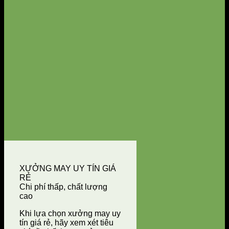
XƯỞNG MAY UY TÍN GIÁ
RẺ
Chi phí thấp, chất lượng
cao
Khi lựa chọn xưởng may uy
tín giá rẻ, hãy xem xét tiêu