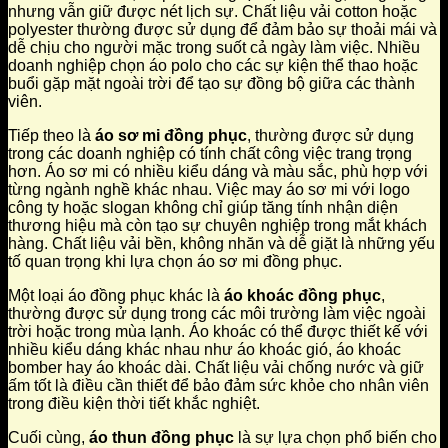
nhưng vẫn giữ được nét lịch sự. Chất liệu vải cotton hoặc
polyester thường được sử dụng để đảm bảo sự thoải mái và
dễ chịu cho người mặc trong suốt cả ngày làm việc. Nhiều
doanh nghiệp chọn áo polo cho các sự kiện thể thao hoặc
buổi gặp mặt ngoài trời để tạo sự đồng bộ giữa các thành
viên.
Tiếp theo là
áo sơ mi đồng phục
, thường được sử dụng
trong các doanh nghiệp có tính chất công việc trang trọng
hơn. Áo sơ mi có nhiều kiểu dáng và màu sắc, phù hợp với
từng ngành nghề khác nhau. Việc may áo sơ mi với logo
công ty hoặc slogan không chỉ giúp tăng tính nhận diện
thương hiệu mà còn tạo sự chuyên nghiệp trong mắt khách
hàng. Chất liệu vải bền, không nhăn và dễ giặt là những yếu
tố quan trọng khi lựa chọn áo sơ mi đồng phục.
Một loại áo đồng phục khác là
áo khoác đồng phục
,
thường được sử dụng trong các môi trường làm việc ngoài
trời hoặc trong mùa lạnh. Áo khoác có thể được thiết kế với
nhiều kiểu dáng khác nhau như áo khoác gió, áo khoác
bomber hay áo khoác dài. Chất liệu vải chống nước và giữ
ấm tốt là điều cần thiết để bảo đảm sức khỏe cho nhân viên
trong điều kiện thời tiết khắc nghiệt.
Cuối cùng,
áo thun đồng phục
là sự lựa chọn phổ biến cho