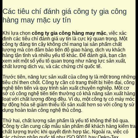
Các tiêu chí đánh giá công ty gia công
hàng may mặc uy tín
Khi lựa chọn
công ty gia công hàng may mặc
, việc xác
định các tiêu chí đánh giá uy tín là cực kỳ quan trọng. Một
công ty đáng tin cậy không chỉ mang lại sản phẩm chất
lượng mà còn đảm bảo tiến độ giao hàng, dịch vụ khách
hàng tận tình và nhiều yếu tố khác. Để đánh giá, bạn cần
xem xét một số yếu tố quan trọng như năng lực sản xuất,
chất lượng dịch vụ, và các chứng chỉ quốc tế.
Trước tiên, năng lực sản xuất của công ty là một trong những
tiêu chí then chốt. Công ty cần có trang thiết bị hiện đại, công
nghệ tiên tiến và quy trình sản xuất chuyên nghiệp. Một cơ
sở có công nghệ tiên tiến thường có khả năng sản xuất hàng
loạt với chất lượng đồng đều. Ví dụ, một công ty có máy móc
tự động hóa sẽ giảm thiểu lỗi sản xuất hơn so với công ty sử
dụng hoàn toàn công nghệ thủ công.
Thứ hai, chất lượng sản phẩm là yếu tố không thể bỏ qua.
Công ty cần cung cấp mẫu sản phẩm để khách hàng kiểm tra
chất lượng trước khi quyết định hợp tác. Ngoài ra, việc có
các chứng nhận quốc tế như ISO 9001 hay Oeko-Tex