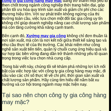
công ty gia công hàng may mặc
đang trở thành một yếu tố
then chốt trong ngành công nghiệp thời trang hiện đại, góp
phần tối ưu hóa quy trình sản xuất và giảm chi phí cho các
thương hiệu lớn. Với sự phát triển không ngừng của thị
trường toàn cầu, việc lựa chọn một đối tác gia công uy tín
không chỉ giúp doanh nghiệp nâng cao chất lượng sản phẩm
mà còn tăng cường khả năng cạnh tranh.
Bên cạnh đó,
Xưởng may gia công
không chỉ đơn thuần là
nơi sản xuất, mà còn là nơi kết nối giữa thiết kế sáng tạo và
nhu cầu thực tế của thị trường. Các khái niệm như công
nghệ sản xuất tiên tiến, quản lý chuỗi cung ứng hiệu quả và
sự hợp tác bền vững đang dần trở thành những yếu tố quan
trọng trong việc lựa chọn nhà cung cấp.
Trong bài viết này, chúng tôi sẽ khám phá những lợi ích nổi
bật của việc hợp tác với công ty gia công hàng may mặc, đi
sâu vào các chỉ số thực tế về chi phí, thời gian sản xuất và
chất lượng sản phẩm. Hãy cùng tìm hiểu để nắm bắt xu
hướng và cơ hội trong ngành may mặc hiện nay.
Tại sao nên chọn công ty gia công hàng
may mặc?