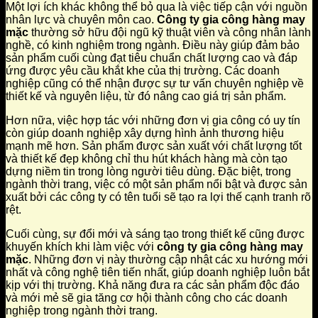
Một lợi ích khác không thể bỏ qua là việc tiếp cận với nguồn
nhân lực và chuyên môn cao.
Công ty gia công hàng may
mặc
thường sở hữu đội ngũ kỹ thuật viên và công nhân lành
nghề, có kinh nghiệm trong ngành. Điều này giúp đảm bảo
sản phẩm cuối cùng đạt tiêu chuẩn chất lượng cao và đáp
ứng được yêu cầu khắt khe của thị trường. Các doanh
nghiệp cũng có thể nhận được sự tư vấn chuyên nghiệp về
thiết kế và nguyên liệu, từ đó nâng cao giá trị sản phẩm.
Hơn nữa, việc hợp tác với những đơn vị gia công có uy tín
còn giúp doanh nghiệp xây dựng hình ảnh thương hiệu
mạnh mẽ hơn. Sản phẩm được sản xuất với chất lượng tốt
và thiết kế đẹp không chỉ thu hút khách hàng mà còn tạo
dựng niềm tin trong lòng người tiêu dùng. Đặc biệt, trong
ngành thời trang, việc có một sản phẩm nổi bật và được sản
xuất bởi các công ty có tên tuổi sẽ tạo ra lợi thế cạnh tranh rõ
rệt.
Cuối cùng, sự đổi mới và sáng tạo trong thiết kế cũng được
khuyến khích khi làm việc với
công ty gia công hàng may
mặc
. Những đơn vị này thường cập nhật các xu hướng mới
nhất và công nghệ tiên tiến nhất, giúp doanh nghiệp luôn bắt
kịp với thị trường. Khả năng đưa ra các sản phẩm độc đáo
và mới mẻ sẽ gia tăng cơ hội thành công cho các doanh
nghiệp trong ngành thời trang.