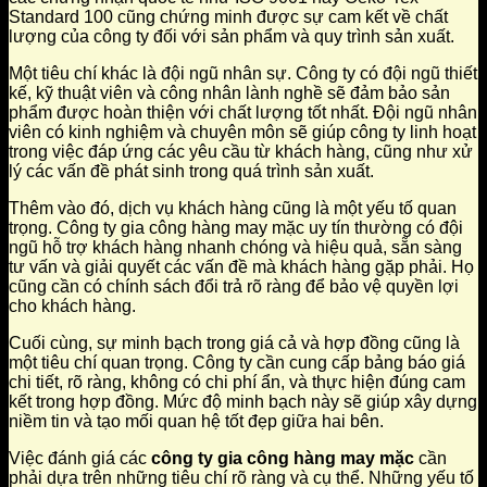
Standard 100 cũng chứng minh được sự cam kết về chất
lượng của công ty đối với sản phẩm và quy trình sản xuất.
Một tiêu chí khác là đội ngũ nhân sự. Công ty có đội ngũ thiết
kế, kỹ thuật viên và công nhân lành nghề sẽ đảm bảo sản
phẩm được hoàn thiện với chất lượng tốt nhất. Đội ngũ nhân
viên có kinh nghiệm và chuyên môn sẽ giúp công ty linh hoạt
trong việc đáp ứng các yêu cầu từ khách hàng, cũng như xử
lý các vấn đề phát sinh trong quá trình sản xuất.
Thêm vào đó, dịch vụ khách hàng cũng là một yếu tố quan
trọng. Công ty gia công hàng may mặc uy tín thường có đội
ngũ hỗ trợ khách hàng nhanh chóng và hiệu quả, sẵn sàng
tư vấn và giải quyết các vấn đề mà khách hàng gặp phải. Họ
cũng cần có chính sách đổi trả rõ ràng để bảo vệ quyền lợi
cho khách hàng.
Cuối cùng, sự minh bạch trong giá cả và hợp đồng cũng là
một tiêu chí quan trọng. Công ty cần cung cấp bảng báo giá
chi tiết, rõ ràng, không có chi phí ẩn, và thực hiện đúng cam
kết trong hợp đồng. Mức độ minh bạch này sẽ giúp xây dựng
niềm tin và tạo mối quan hệ tốt đẹp giữa hai bên.
Việc đánh giá các
công ty gia công hàng may mặc
cần
phải dựa trên những tiêu chí rõ ràng và cụ thể. Những yếu tố