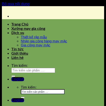
Bỏ qua nội dung
Trang Chủ
Xưởng may gia công
Dịch vụ
Thiết kế rập mẫu
Nhận gia công hàng may mặc
Gia công may mặc
Tin tức
Giới thiệu
Liên hệ
Tìm kiếm:
English
Tìm kiếm:
English