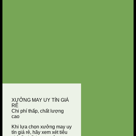
XƯỞNG MAY UY TÍN GIÁ
RẺ
Chi phí thấp, chất lượng
cao
Khi lựa chọn xưởng may uy
tín giá rẻ, hãy xem xét tiêu