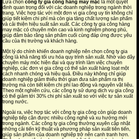
Lựa chọn
công ty gia công hàng may mặc
là một quyết
định quan trọng đối với các doanh nghiệp trong ngành thời
trang. Việc hợp tác với một đơn vị gia công uy tín không chỉ
giúp tiết kiệm chi phí mà còn gia tăng chất lượng sản phẩm
và cải thiện hiệu suất sản xuất. Các công ty gia công hàng
may mặc có chuyên môn cao và kinh nghiệm phong phú,
giúp đảm bảo rằng sản phẩm cuối cùng đáp ứng được yêu
cầu của thị trường và khách hàng.
Một lý do chính khiến doanh nghiệp nên chọn công ty gia
công là khả năng tối ưu hóa quy trình sản xuất. Nhờ vào dây
chuyền máy móc hiện đại và quy trình làm việc chuyên
nghiệp, các đơn vị gia công có thể sản xuất hàng loạt một
cách nhanh chóng và hiệu quả. Điều này không chỉ giúp
doanh nghiệp giảm thiểu thời gian đưa sản phẩm ra thị
trường mà còn tiết kiệm chi phí lao động và nguyên vật liệu.
Theo một nghiên cứu, các công ty sử dụng dịch vụ gia công
có thể giảm tới 30% chi phí sản xuất so với việc tự sản xuất
trong nước.
Ngoài ra, việc hợp tác với công ty gia công còn giúp doanh
nghiệp tiếp cận được nhiều công nghệ và xu hướng mới
trong ngành. Các công ty gia công thường xuyên cập nhật
những cải tiến kỹ thuật và phương pháp sản xuất tiên tiến,
giúp sản phẩm của doanh nghiệp trở nên cạnh tranh hơn.