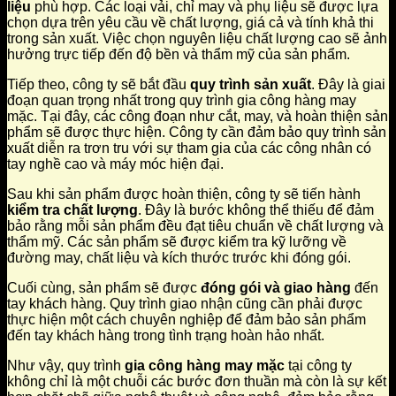
liệu
phù hợp. Các loại vải, chỉ may và phụ liệu sẽ được lựa
chọn dựa trên yêu cầu về chất lượng, giá cả và tính khả thi
trong sản xuất. Việc chọn nguyên liệu chất lượng cao sẽ ảnh
hưởng trực tiếp đến độ bền và thẩm mỹ của sản phẩm.
Tiếp theo, công ty sẽ bắt đầu
quy trình sản xuất
. Đây là giai
đoạn quan trọng nhất trong quy trình gia công hàng may
mặc. Tại đây, các công đoạn như cắt, may, và hoàn thiện sản
phẩm sẽ được thực hiện. Công ty cần đảm bảo quy trình sản
xuất diễn ra trơn tru với sự tham gia của các công nhân có
tay nghề cao và máy móc hiện đại.
Sau khi sản phẩm được hoàn thiện, công ty sẽ tiến hành
kiểm tra chất lượng
. Đây là bước không thể thiếu để đảm
bảo rằng mỗi sản phẩm đều đạt tiêu chuẩn về chất lượng và
thẩm mỹ. Các sản phẩm sẽ được kiểm tra kỹ lưỡng về
đường may, chất liệu và kích thước trước khi đóng gói.
Cuối cùng, sản phẩm sẽ được
đóng gói và giao hàng
đến
tay khách hàng. Quy trình giao nhận cũng cần phải được
thực hiện một cách chuyên nghiệp để đảm bảo sản phẩm
đến tay khách hàng trong tình trạng hoàn hảo nhất.
Như vậy, quy trình
gia công hàng may mặc
tại công ty
không chỉ là một chuỗi các bước đơn thuần mà còn là sự kết