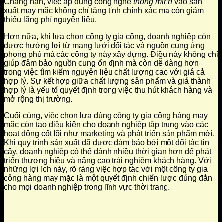
Chẳng hạn, việc áp dụng công nghệ
thông minh
vào sản
xuất may mặc không chỉ tăng tính chính xác mà còn giảm
thiểu lãng phí nguyên liệu.
Hơn nữa, khi lựa chọn công ty gia công, doanh nghiệp còn
được hưởng lợi từ mạng lưới đối tác và nguồn cung ứng
phong phú mà các công ty này xây dựng. Điều này không chỉ
giúp đảm bảo nguồn cung ổn định mà còn dễ dàng hơn
trong việc tìm kiếm nguyên liệu chất lượng cao với giá cả
hợp lý. Sự kết hợp giữa chất lượng sản phẩm và giá thành
hợp lý là yếu tố quyết định trong việc thu hút khách hàng và
mở rộng thị trường.
Cuối cùng, việc chọn lựa đúng công ty gia công hàng may
mặc còn tạo điều kiện cho doanh nghiệp tập trung vào các
hoạt động cốt lõi như marketing và phát triển sản phẩm mới.
Khi quy trình sản xuất đã được đảm bảo bởi một đối tác tin
cậy, doanh nghiệp có thể dành nhiều thời gian hơn để phát
triển thương hiệu và nâng cao trải nghiệm khách hàng. Với
những lợi ích này, rõ ràng việc hợp tác với một công ty gia
công hàng may mặc là một quyết định chiến lược đúng đắn
cho mọi doanh nghiệp trong lĩnh vực thời trang.