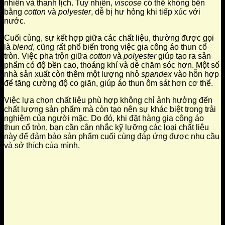
nhiên và thanh lịch. Tuy nhiên,
viscose
có thể không bền
bằng
cotton
và
polyester
, dễ bị hư hỏng khi tiếp xúc với
nước.
Cuối cùng, sự kết hợp giữa các chất liệu, thường được gọi
là
blend
, cũng rất phổ biến trong việc gia công áo thun cổ
tròn. Việc pha trộn giữa
cotton
và
polyester
giúp tạo ra sản
phẩm có độ bền cao, thoáng khí và dễ chăm sóc hơn. Một số
nhà sản xuất còn thêm một lượng nhỏ
spandex
vào hỗn hợp
để tăng cường độ co giãn, giúp áo thun ôm sát hơn cơ thể.
Việc lựa chọn chất liệu phù hợp không chỉ ảnh hưởng đến
chất lượng sản phẩm mà còn tạo nên sự khác biệt trong trải
nghiệm của người mặc. Do đó, khi đặt hàng gia công áo
thun cổ tròn, bạn cần cân nhắc kỹ lưỡng các loại chất liệu
này để đảm bảo sản phẩm cuối cùng đáp ứng được nhu cầu
và sở thích của mình.