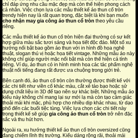
chỉ đáp ứng nhu cầu mặc đẹp mà còn thể hiện phong cách
cá nhân. Việc chọn lựa các mẫu thiết kế áo thun cổ tròn
trendy hiện nay là rất quan trọng, đặc biệt là khi bạn muốn
cho nhận may gia công áo thun cổ tròn
theo yêu cầu
riêng.
Các mẫu thiết kế áo thun cổ tròn hiện đại thường có sự kết
hợp giữa màu sắc tươi sáng và họa tiết độc đáo. Một số xu
hướng nổi bật bao gồm áo thun với in hình đồ họa nghệ
thuật, slogan thú vị hoặc họa tiết vintage. Những mẫu áo này
không chỉ giúp người mặc nổi bật mà còn thể hiện cá tính
riêng. Ví dụ, áo thun có in hình minh họa các tác phẩm nghệ
thuật nổi tiếng đang rất được ưa chuộng trong giới trẻ.
Bên cạnh đó, áo thun cổ tròn còn thường được thiết kế với
các chi tiết như viền cổ khác màu, cắt xẻ táo bạo hoặc sử
dụng chất liệu in 3D để tạo nên sự khác biệt. Những mẫu áo
kiểu này không chỉ mang lại sự mới lạ mà còn tạo cảm giác
thoải mái khi mặc, phù hợp cho nhiều dịp khác nhau, từ dạo
phố đến các buổi tiệc tùng. Việc lựa chọn các chi tiết này
trong thiết kế sẽ giúp
gia công áo thun cổ tròn
trở nên đặc
sắc và thu hút hơn.
Ngoài ra, xu hướng thiết kế áo thun cổ tròn oversized cũng
đang chiếm lĩnh thị trường. Kiểu dáng rộng rãi, thoải mái