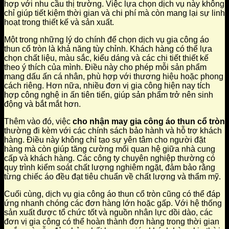
hợp với nhu cầu thị trường. Việc lựa chọn dịch vụ này không
chỉ giúp tiết kiệm thời gian và chi phí mà còn mang lại sự linh
hoạt trong thiết kế và sản xuất.
Một trong những lý do chính để chọn dịch vụ gia công áo
thun cổ tròn là khả năng tùy chỉnh. Khách hàng có thể lựa
chọn chất liệu, màu sắc, kiểu dáng và các chi tiết thiết kế
theo ý thích của mình. Điều này cho phép mỗi sản phẩm
mang dấu ấn cá nhân, phù hợp với thương hiệu hoặc phong
cách riêng. Hơn nữa, nhiều đơn vị gia công hiện nay tích
hợp công nghệ in ấn tiên tiến, giúp sản phẩm trở nên sinh
động và bắt mắt hơn.
Thêm vào đó, việc
cho nhận may gia công áo thun cổ tròn
thường đi kèm với các chính sách bảo hành và hỗ trợ khách
hàng. Điều này không chỉ tạo sự yên tâm cho người đặt
hàng mà còn giúp tăng cường mối quan hệ giữa nhà cung
cấp và khách hàng. Các công ty chuyên nghiệp thường có
quy trình kiểm soát chất lượng nghiêm ngặt, đảm bảo rằng
từng chiếc áo đều đạt tiêu chuẩn về chất lượng và thẩm mỹ.
Cuối cùng, dịch vụ gia công áo thun cổ tròn cũng có thể đáp
ứng nhanh chóng các đơn hàng lớn hoặc gấp. Với hệ thống
sản xuất được tổ chức tốt và nguồn nhân lực dồi dào, các
đơn vị gia công có thể hoàn thành đơn hàng trong thời gian