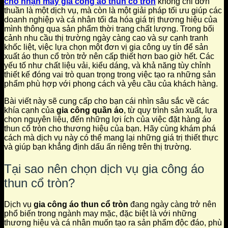
cho nhận may gia công áo thun cổ tròn
không chỉ đơn
thuần là một dịch vụ, mà còn là một giải pháp tối ưu giúp các
doanh nghiệp và cá nhân tối đa hóa giá trị thương hiệu của
mình thông qua sản phẩm thời trang chất lượng. Trong bối
cảnh nhu cầu thị trường ngày càng cao và sự cạnh tranh
khốc liệt, việc lựa chọn một đơn vị gia công uy tín để sản
xuất áo thun cổ tròn trở nên cấp thiết hơn bao giờ hết. Các
yếu tố như chất liệu vải, kiểu dáng, và khả năng tùy chỉnh
thiết kế đóng vai trò quan trọng trong việc tạo ra những sản
phẩm phù hợp với phong cách và yêu cầu của khách hàng.
Bài viết này sẽ cung cấp cho bạn cái nhìn sâu sắc về các
khía cạnh của
gia công quần áo
, từ quy trình sản xuất, lựa
chọn nguyên liệu, đến những lợi ích của việc đặt hàng áo
thun cổ tròn cho thương hiệu của bạn. Hãy cùng khám phá
cách mà dịch vụ này có thể mang lại những giá trị thiết thực
và giúp bạn khẳng định dấu ấn riêng trên thị trường.
Tại sao nên chọn dịch vụ gia công áo
thun cổ tròn?
Dịch vụ
gia công áo thun cổ tròn
đang ngày càng trở nên
phổ biến trong ngành may mặc, đặc biệt là với những
thương hiệu và cá nhân muốn tạo ra sản phẩm độc đáo, phù