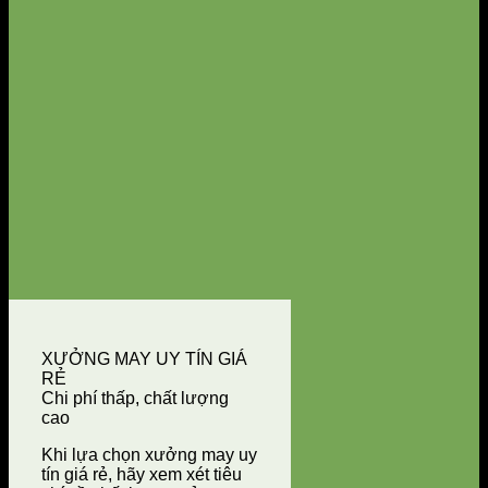
XƯỞNG MAY UY TÍN GIÁ
RẺ
Chi phí thấp, chất lượng
cao
Khi lựa chọn xưởng may uy
tín giá rẻ, hãy xem xét tiêu