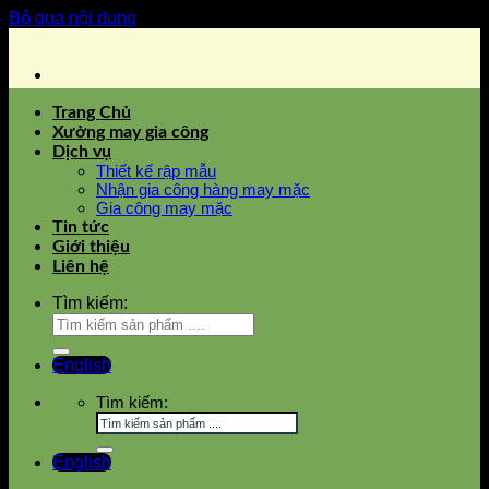
Bỏ qua nội dung
Trang Chủ
Xưởng may gia công
Dịch vụ
Thiết kế rập mẫu
Nhận gia công hàng may mặc
Gia công may mặc
Tin tức
Giới thiệu
Liên hệ
Tìm kiếm:
English
Tìm kiếm:
English