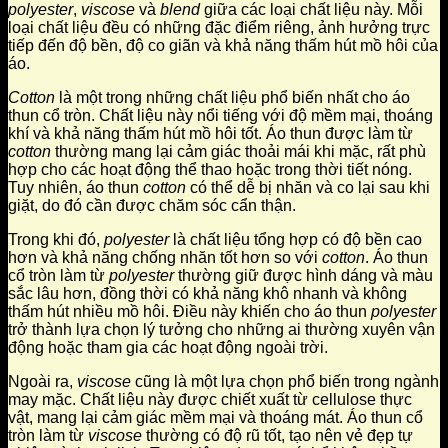
polyester
,
viscose
và
blend
giữa các loại chất liệu này. Mỗi
loại chất liệu đều có những đặc điểm riêng, ảnh hưởng trực
tiếp đến độ bền, độ co giãn và khả năng thấm hút mồ hôi của
áo.
Cotton
là một trong những chất liệu phổ biến nhất cho áo
thun cổ tròn. Chất liệu này nổi tiếng với độ mềm mại, thoáng
khí và khả năng thấm hút mồ hôi tốt. Áo thun được làm từ
cotton
thường mang lại cảm giác thoải mái khi mặc, rất phù
hợp cho các hoạt động thể thao hoặc trong thời tiết nóng.
Tuy nhiên, áo thun
cotton
có thể dễ bị nhăn và co lại sau khi
giặt, do đó cần được chăm sóc cẩn thận.
Trong khi đó,
polyester
là chất liệu tổng hợp có độ bền cao
hơn và khả năng chống nhăn tốt hơn so với
cotton
. Áo thun
cổ tròn làm từ
polyester
thường giữ được hình dáng và màu
sắc lâu hơn, đồng thời có khả năng khô nhanh và không
thấm hút nhiều mồ hôi. Điều này khiến cho áo thun
polyester
trở thành lựa chọn lý tưởng cho những ai thường xuyên vận
động hoặc tham gia các hoạt động ngoài trời.
Ngoài ra,
viscose
cũng là một lựa chọn phổ biến trong ngành
may mặc. Chất liệu này được chiết xuất từ cellulose thực
vật, mang lại cảm giác mềm mại và thoáng mát. Áo thun cổ
tròn làm từ
viscose
thường có độ rũ tốt, tạo nên vẻ đẹp tự