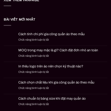
XEM THÊM FANPAGE
BÀI VIẾT MỚI NHẤT
Cách tính chi phí gia công quần áo theo mẫu
ở
Chức năng bình luận bị tắt
Cách
tính
MOQ trong may mặc là gì? Cách đặt đơn nhỏ an toàn
chi
ở
Chức năng bình luận bị tắt
phí
MOQ
gia
trong
công
In thêu logo trên áo nên chọn kỹ thuật nào?
may
quần
ở
Chức năng bình luận bị tắt
mặc
áo
In
là
theo
thêu
gì?
mẫu
Cách chọn chất liệu khi gia công quần áo theo mẫu
logo
Cách
ở
Chức năng bình luận bị tắt
trên
đặt
Cách
áo
đơn
chọn
nên
nhỏ
Cách chuẩn bị bảng size khi đặt may quần áo
chất
chọn
an
ở
Chức năng bình luận bị tắt
liệu
kỹ
toàn
Cách
khi
thuật