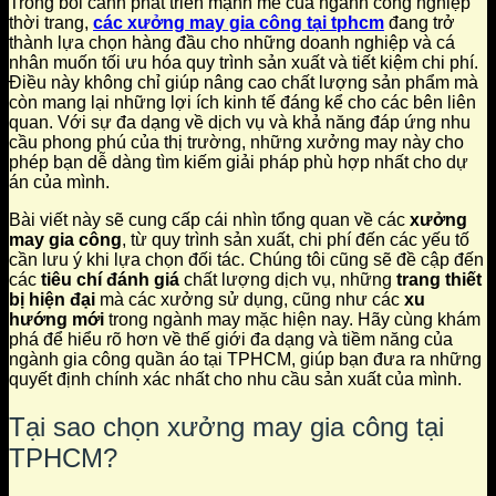
Trong bối cảnh phát triển mạnh mẽ của ngành công nghiệp
thời trang,
các xưởng may gia công tại tphcm
đang trở
thành lựa chọn hàng đầu cho những doanh nghiệp và cá
nhân muốn tối ưu hóa quy trình sản xuất và tiết kiệm chi phí.
Điều này không chỉ giúp nâng cao chất lượng sản phẩm mà
còn mang lại những lợi ích kinh tế đáng kể cho các bên liên
quan. Với sự đa dạng về dịch vụ và khả năng đáp ứng nhu
cầu phong phú của thị trường, những xưởng may này cho
phép bạn dễ dàng tìm kiếm giải pháp phù hợp nhất cho dự
án của mình.
Bài viết này sẽ cung cấp cái nhìn tổng quan về các
xưởng
may gia công
, từ quy trình sản xuất, chi phí đến các yếu tố
cần lưu ý khi lựa chọn đối tác. Chúng tôi cũng sẽ đề cập đến
các
tiêu chí đánh giá
chất lượng dịch vụ, những
trang thiết
bị hiện đại
mà các xưởng sử dụng, cũng như các
xu
hướng mới
trong ngành may mặc hiện nay. Hãy cùng khám
phá để hiểu rõ hơn về thế giới đa dạng và tiềm năng của
ngành gia công quần áo tại TPHCM, giúp bạn đưa ra những
quyết định chính xác nhất cho nhu cầu sản xuất của mình.
Tại sao chọn xưởng may gia công tại
TPHCM?