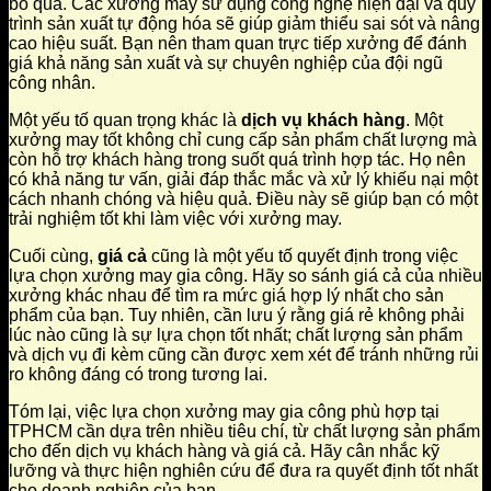
bỏ qua. Các xưởng may sử dụng công nghệ hiện đại và quy
trình sản xuất tự động hóa sẽ giúp giảm thiểu sai sót và nâng
cao hiệu suất. Bạn nên tham quan trực tiếp xưởng để đánh
giá khả năng sản xuất và sự chuyên nghiệp của đội ngũ
công nhân.
Một yếu tố quan trọng khác là
dịch vụ khách hàng
. Một
xưởng may tốt không chỉ cung cấp sản phẩm chất lượng mà
còn hỗ trợ khách hàng trong suốt quá trình hợp tác. Họ nên
có khả năng tư vấn, giải đáp thắc mắc và xử lý khiếu nại một
cách nhanh chóng và hiệu quả. Điều này sẽ giúp bạn có một
trải nghiệm tốt khi làm việc với xưởng may.
Cuối cùng,
giá cả
cũng là một yếu tố quyết định trong việc
lựa chọn xưởng may gia công. Hãy so sánh giá cả của nhiều
xưởng khác nhau để tìm ra mức giá hợp lý nhất cho sản
phẩm của bạn. Tuy nhiên, cần lưu ý rằng giá rẻ không phải
lúc nào cũng là sự lựa chọn tốt nhất; chất lượng sản phẩm
và dịch vụ đi kèm cũng cần được xem xét để tránh những rủi
ro không đáng có trong tương lai.
Tóm lại, việc lựa chọn xưởng may gia công phù hợp tại
TPHCM cần dựa trên nhiều tiêu chí, từ chất lượng sản phẩm
cho đến dịch vụ khách hàng và giá cả. Hãy cân nhắc kỹ
lưỡng và thực hiện nghiên cứu để đưa ra quyết định tốt nhất
cho doanh nghiệp của bạn.