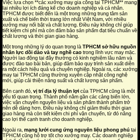
Việc lựa chọn **các xưởng may gia công tại TPHCM** mang
lại nhiều lợi ích đáng kể cho doanh nghiệp và cá nhân.
TPHCM được biết đến là một trong những trung tâm sản
xuất và chế biến thời trang lớn nhất Việt Nam, với nhiều
xưởng may nổi bật và chất lượng. Điều này không chỉ giúp
tiết kiệm chi phí mà còn đảm bảo sản phẩm đạt tiêu chuẩn về
chất lượng và thời gian giao hàng.
Một trong những lý do quan trọng là
TPHCM sở hữu nguồn
nhân lực dồi dào và tay nghề cao
trong lĩnh vực may mặc.
Người lao động tại đây thường có kinh nghiệm lâu năm và
được đào tạo bài bản, giúp đảm bảo quy trình sản xuất diễn
ra một cách hiệu quả và chuyên nghiệp. Ngoài ra, các xưởng
may tại TPHCM cũng thường xuyên cập nhật công nghệ
mới, giúp cải thiện năng suất và chất lượng sản phẩm.
Bên cạnh đó,
vị trí địa lý thuận lợi
của TPHCM cũng là một
yếu tố quan trọng. Thành phố nằm gần các cảng biển lớn,
việc vận chuyển nguyên liệu và sản phẩm thành phẩm trở
nên dễ dàng hơn. Điều này không chỉ giảm thiểu thời gian
giao hàng mà còn tiết kiệm chi phí vận chuyển, từ đó nâng
cao lợi thế cạnh tranh cho doanh nghiệp.
Ngoài ra,
mạng lưới cung ứng nguyên liệu phong phú
tại
TPHCM cũng hỗ trợ tốt cho xưởng may. Các doanh nghiệp