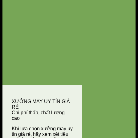
XƯỞNG MAY UY TÍN GIÁ
RẺ
Chi phí thấp, chất lượng
cao
Khi lựa chọn xưởng may uy
tín giá rẻ, hãy xem xét tiêu