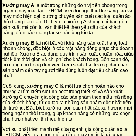
Xưởng may A
là một trong những đơn vị tiên phong trong
ngành may mặc tại TPHCM. Với đội ngũ thiết kế sáng tạo và
máy móc hiện đại, xưởng chuyên sản xuất các loại quần áo
thời trang cao cấp. Dịch vụ tại xưởng A không chỉ bao gồm
sản xuất mà còn tư vấn thiết kế theo yêu cầu của khách
hàng, đảm bảo mang lại sự hài lòng tối đa.
Xưởng may B
lại nổi bật với khả năng sản xuất hàng loạt
nhanh chóng, đặc biệt là các mặt hàng đồng phục cho doanh
nghiệp. Xưởng B áp dụng quy trình sản xuất chuẩn hóa, giúp
tiết kiệm thời gian và chi phí cho khách hàng. Bên cạnh đó,
họ cũng chú trọng đến việc kiểm soát chất lượng, đảm bảo
sản phẩm đến tay người tiêu dùng luôn đạt tiêu chuẩn cao
nhất.
Cuối cùng,
xưởng may C
là một lựa chọn hoàn hảo cho
những ai tìm kiếm sự linh hoạt trong thiết kế và sản xuất.
Xưởng C chuyên gia công các sản phẩm theo mẫu mã riêng
của khách hàng, từ đó tạo ra những sản phẩm độc nhất trên
thị trường. Đặc biệt, xưởng luôn cập nhật các xu hướng mới
trong ngành thời trang, giúp khách hàng có những lựa chọn
phù hợp nhất với thị hiếu hiện tại.
Với sự phát triển mạnh mẽ của ngành gia công quần áo tại
TPHCM, việc lựa chọn một xưởng may uy tín là rất quan