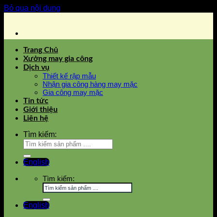
Bỏ qua nội dung
Trang Chủ
Xưởng may gia công
Dịch vụ
Thiết kế rập mẫu
Nhận gia công hàng may mặc
Gia công may mặc
Tin tức
Giới thiệu
Liên hệ
Tìm kiếm:
English
Tìm kiếm:
English