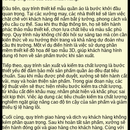
Đầu tiên, quy trình thiết kế mẫu quần áo là bước khởi đầu
quan trọng. Tại các xưởng may, các nhà thiết kế sẽ làm việc
chặt chẽ với khách hàng để nắm bắt ý tưởng, phong cách và
yêu cầu cụ thể. Sau khi thu thập thông tin, họ sẽ tiến hành
phác thảo mẫu thiết kế, chọn lựa chất liệu và màu sắc phù
hợp. Quy trình này không chỉ đòi hỏi sự sáng tạo mà còn cần
kiến thức về xu hướng thời trang và khả năng dự đoán nhu
cầu thị trường. Một ví dụ điển hình là việc sử dụng phần
mềm thiết kế đồ họa để tạo mẫu 3D, giúp khách hàng hình
dung rõ hơn về sản phẩm trước khi sản xuất.
Tiếp theo, quy trình sản xuất và kiểm tra chất lượng là bước
thiết yếu để đảm bảo mỗi sản phẩm quần áo đều đạt tiêu
chuẩn. Sau khi mẫu được phê duyệt, xưởng sẽ tiến hành cắt
vải, may và hoàn thiện sản phẩm. Trong giai đoạn này, các
kỹ thuật viên sẽ thực hiện nhiều bước kiểm tra chất lượng,
từ khâu cắt đến khâu may, nhằm phát hiện và khắc phục sai
sót kịp thời. Việc áp dụng các tiêu chuẩn kiểm tra chất lượng
nghiêm ngặt giúp nâng cao độ tin cậy của sản phẩm và giảm
thiểu tỷ lệ hàng lỗi.
Cuối cùng, quy trình giao hàng và dịch vụ khách hàng không
kém phần quan trọng. Sau khi hoàn tất sản phẩm, xưởng sẽ
tiến hành đóng gói và giao hàng cho khách hàng. Cùng với