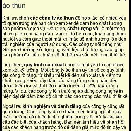
áo thun
Khi lựa chọn
các công ty áo thun
để hợp tác, có nhiều yếu
tố quan trọng mà bạn cần xem xét để đảm bảo chất lượng
sản phẩm và dịch vụ. Đầu tiên,
chất lượng vải
là một trong
những tiêu chí hàng đầu. Vải có độ bền cao, khả năng thấm
hút tốt và cảm giác thoải mái khi mặc sẽ ảnh hưởng lớn đến
trải nghiệm của người sử dụng. Các công ty nổi tiếng như
Gocy.vn thường sử dụng nguyên liệu chất lượng cao, giúp
sản phẩm đạt tiêu chuẩn về độ bền và sắc nét trong thiết kế.
Tiếp theo,
quy trình sản xuất
cũng là một yếu tố cần được
xem xét kỹ lưỡng. Một công ty áo thun uy tín sẽ có quy trình
gia công rõ ràng, từ khâu thiết kế đến sản xuất và kiểm tra
chất lượng. Điều này đảm bảo rằng từng sản phẩm đều
được kiểm tra và đạt tiêu chuẩn trước khi đến tay khách
hàng. Ví dụ, các công ty lớn thường áp dụng công nghệ in
hiện đại để đảm bảo độ chính xác cao trong các mẫu thiết kế.
Ngoài ra,
kinh nghiệm và danh tiếng
của công ty cũng rất
quan trọng. Các công ty đã có thâm niên trong ngành may
mặc thường có nhiều kinh nghiệm trong việc xử lý các yêu
cầu đặc biệt của khách hàng. Bạn nên tìm hiểu về phản hồi
của các khách hàng trước đó để đánh giá mức độ tin cậy và