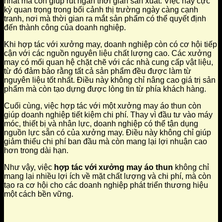
nhất mà còn giúp rút ngắn thời gian sản xuất. Việc này cực
kỳ quan trọng trong bối cảnh thị trường ngày càng cạnh
tranh, nơi mà thời gian ra mắt sản phẩm có thể quyết định
đến thành công của doanh nghiệp.
Khi hợp tác với xưởng may, doanh nghiệp còn có cơ hội tiếp
cận với các nguồn nguyên liệu chất lượng cao. Các xưởng
may có mối quan hệ chặt chẽ với các nhà cung cấp vật liệu,
từ đó đảm bảo rằng tất cả sản phẩm đều được làm từ
nguyên liệu tốt nhất. Điều này không chỉ nâng cao giá trị sản
phẩm mà còn tạo dựng được lòng tin từ phía khách hàng.
Cuối cùng, việc hợp tác với một xưởng may áo thun còn
giúp doanh nghiệp tiết kiệm chi phí. Thay vì đầu tư vào máy
móc, thiết bị và nhân lực, doanh nghiệp có thể tận dụng
nguồn lực sẵn có của xưởng may. Điều này không chỉ giúp
giảm thiểu chi phí ban đầu mà còn mang lại lợi nhuận cao
hơn trong dài hạn.
Như vậy, việc
hợp tác với xưởng may áo thun
không chỉ
mang lại nhiều lợi ích về mặt chất lượng và chi phí, mà còn
tạo ra cơ hội cho các doanh nghiệp phát triển thương hiệu
một cách bền vững.