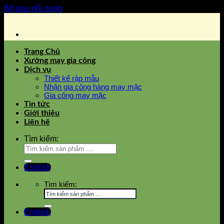
Bỏ qua nội dung
Trang Chủ
Xưởng may gia công
Dịch vụ
Thiết kế rập mẫu
Nhận gia công hàng may mặc
Gia công may mặc
Tin tức
Giới thiệu
Liên hệ
Tìm kiếm:
English
Tìm kiếm:
English