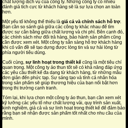
chất lượng dịch vụ của công ty. Những công ty có nhiều
đánh giá tích cực từ khách hàng sẽ là sự lựa chọn an toàn
hơn.
Một yếu tố không thể thiếu là
giá cả và chính sách hỗ trợ
.
Bạn cần so sánh giá giữa các công ty khác nhau để tìm
được sự cân bằng giữa chất lượng và chi phí. Bên cạnh đó,
các chính sách như đổi trả hàng, bảo hành sản phẩm cũng
cần được xem xét. Một công ty sẵn sàng hỗ trợ khách hàng
khi có vấn đề sẽ tạo dựng được lòng tin và sự hài lòng từ
phía người tiêu dùng.
Cuối cùng,
sự linh hoạt trong thiết kế
cũng là một tiêu chí
quan trọng. Một công ty áo thun tốt sẽ có khả năng đáp ứng
các yêu cầu thiết kế đa dạng từ khách hàng, từ những mẫu
đơn giản đến phức tạp. Sự sáng tạo và tính cá nhân hóa
trong sản phẩm sẽ giúp thương hiệu của bạn nổi bật hơn
trong thị trường cạnh tranh.
Tóm lại, khi lựa chọn một công ty áo thun, bạn cần xem xét
kỹ lưỡng các yếu tố như chất lượng vải, quy trình sản xuất,
kinh nghiệm, giá cả và sự linh hoạt trong thiết kế để đảm bảo
rằng bạn sẽ nhận được sản phẩm tốt nhất cho nhu cầu của
mình.