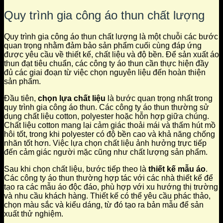
Quy trình gia công áo thun chất lượng
Quy trình gia công áo thun chất lượng là một chuỗi các bước
quan trọng nhằm đảm bảo sản phẩm cuối cùng đáp ứng
được yêu cầu về thiết kế, chất liệu và độ bền. Để sản xuất áo
thun đạt tiêu chuẩn, các công ty áo thun cần thực hiện đầy
đủ các giai đoạn từ việc chọn nguyên liệu đến hoàn thiện
sản phẩm.
Đầu tiên,
chọn lựa chất liệu
là bước quan trọng nhất trong
quy trình gia công áo thun. Các công ty áo thun thường sử
dụng chất liệu cotton, polyester hoặc hỗn hợp giữa chúng.
Chất liệu cotton mang lại cảm giác thoải mái và thấm hút mồ
hôi tốt, trong khi polyester có độ bền cao và khả năng chống
nhăn tốt hơn. Việc lựa chọn chất liệu ảnh hưởng trực tiếp
đến cảm giác người mặc cũng như chất lượng sản phẩm.
Sau khi chọn chất liệu, bước tiếp theo là
thiết kế mẫu áo
.
Các công ty áo thun thường hợp tác với các nhà thiết kế để
tạo ra các mẫu áo độc đáo, phù hợp với xu hướng thị trường
và nhu cầu khách hàng. Thiết kế có thể yêu cầu phác thảo,
chọn màu sắc và kiểu dáng, từ đó tạo ra bản mẫu để sản
xuất thử nghiệm.