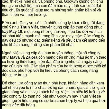
cao, thiết kế hiện đại và phong phú. Gocy.vn không chỉ chú
trọng vào chất liệu mà còn đảm bảo quy trình sản xuất đạt
tiêu chuẩn quốc tế, giúp tạo ra những sản phẩm bền bỉ và
thân thiện với môi trường.
Bên cạnh Gocy.vn, còn có nhiều công ty khác cũng rất đáng
chú ý như
Thun Việt
, chuyên cung cấp áo thun đồng phục,
hay
May 10
, một trong những thương hiệu lâu đời với lịch
sử phát triển mạnh mẽ trong lĩnh vực may mặc. Các công ty
này đều có những đặc điểm riêng và đều cam kết mang đến
cho khách hàng những sản phẩm tốt nhất.
Ngoài việc cung cấp áo thun truyền thống, một số công ty
như
Maya
và
Zalora
còn mang đến những mẫu áo thun theo
xu hướng thời trang hiện đại, đáp ứng nhu cầu ngày càng
cao của giới trẻ. Các sản phẩm của họ thường được thiết kế
độc đáo, phù hợp với thị hiếu và phong cách sống năng
động, trẻ trung.
Để chọn lựa công ty áo thun phù hợp, khách hàng cần xem
xét nhiều yếu tố như chất lượng sản phẩm, giá cả, thời gian
giao hàng và dịch vụ khách hàng. Việc tìm hiểu kỹ lưỡng về
các công ty áo thun nổi bật như Gocy.vn hay Thun Việt sẽ
giúp người tiêu dùng có sự lựa chọn hợp lý và hiệu quả hơn
trong việc đặt hàng.