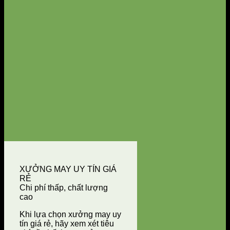
XƯỞNG MAY UY TÍN GIÁ
RẺ
Chi phí thấp, chất lượng
cao
Khi lựa chọn xưởng may uy
tín giá rẻ, hãy xem xét tiêu