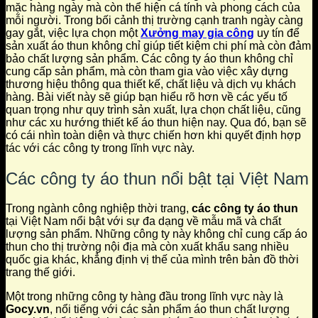
mặc hàng ngày mà còn thể hiện cá tính và phong cách của
mỗi người. Trong bối cảnh thị trường cạnh tranh ngày càng
gay gắt, việc lựa chọn một
Xưởng may gia công
uy tín để
sản xuất áo thun không chỉ giúp tiết kiệm chi phí mà còn đảm
bảo chất lượng sản phẩm. Các công ty áo thun không chỉ
cung cấp sản phẩm, mà còn tham gia vào việc xây dựng
thương hiệu thông qua thiết kế, chất liệu và dịch vụ khách
hàng. Bài viết này sẽ giúp bạn hiểu rõ hơn về các yếu tố
quan trọng như quy trình sản xuất, lựa chọn chất liệu, cũng
như các xu hướng thiết kế áo thun hiện nay. Qua đó, bạn sẽ
có cái nhìn toàn diện và thực chiến hơn khi quyết định hợp
tác với các công ty trong lĩnh vực này.
Các công ty áo thun nổi bật tại Việt Nam
Trong ngành công nghiệp thời trang,
các công ty áo thun
tại Việt Nam nổi bật với sự đa dạng về mẫu mã và chất
lượng sản phẩm. Những công ty này không chỉ cung cấp áo
thun cho thị trường nội địa mà còn xuất khẩu sang nhiều
quốc gia khác, khẳng định vị thế của mình trên bản đồ thời
trang thế giới.
Một trong những công ty hàng đầu trong lĩnh vực này là
Gocy.vn
, nổi tiếng với các sản phẩm áo thun chất lượng