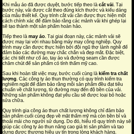
Khi mẫu áo đã được duyệt, bước tiếp theo là
cắt vải
. Tại
bước này, vải được cắt theo đúng kích thước và kiểu dáng
của mẫu thiết kế. Quy trình cắt vải cần được thực hiện một
cách chính xác để đảm bảo rằng các mảnh vải khi ghép lại
sẽ tạo thành một sản phẩm hoàn hảo.
Tiếp theo là
may áo
. Tại giai đoạn này, các mảnh vải sẽ
được may lại với nhau bằng máy may công nghiệp. Quy
trình may cần được thực hiện bởi đội ngũ thợ lành nghề để
đảm bảo các đường may chắc chắn và đẹp mắt. Đặc biệt,
các chi tiết như cổ áo, tay áo và đường seam cần được
chăm chút để sản phẩm có tính thẩm mỹ cao.
Sau khi hoàn tất việc may, bước cuối cùng là
kiểm tra chất
lượng
. Các công ty áo thun thường có quy trình kiểm tra
nghiêm ngặt để đảm bảo rằng mỗi sản phẩm đều đạt tiêu
chuẩn về chất lượng, từ đường may đến độ bền của vải.
Những sản phẩm không đạt yêu cầu sẽ được loại bỏ hoặc
sửa chữa.
Quy trình gia công áo thun chất lượng không chỉ đảm bảo
sản phẩm cuối cùng đẹp về mặt thẩm mỹ mà còn bền bỉ và
thoải mái cho người sử dụng. Do đó, hiểu rõ quy trình này sẽ
giúp các công ty áo thun nâng cao giá trị sản phẩm và tạo
dựng được thương hiệu uy tín trong lòng khách hàng.