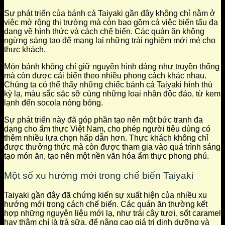
Sự phát triển của bánh cá Taiyaki gần đây không chỉ nằm ở
việc mở rộng thị trường mà còn bao gồm cả việc biến tấu đa
dạng về hình thức và cách chế biến. Các quán ăn không
ngừng sáng tạo để mang lại những trải nghiệm mới mẻ cho
thực khách.
Món bánh không chỉ giữ nguyên hình dáng như truyền thống
mà còn được cải biến theo nhiều phong cách khác nhau.
Chúng ta có thể thấy những chiếc bánh cá Taiyaki hình thù
kỳ lạ, màu sắc sặc sỡ cùng những loại nhân độc đáo, từ kem
lạnh đến socola nóng bỏng.
Sự phát triển này đã góp phần tạo nên một bức tranh đa
dạng cho ẩm thực Việt Nam, cho phép người tiêu dùng có
thêm nhiều lựa chọn hấp dẫn hơn. Thực khách không chỉ
được thưởng thức mà còn được tham gia vào quá trình sáng
tạo món ăn, tạo nên một nền văn hóa ẩm thực phong phú.
Một số xu hướng mới trong chế biến Taiyaki
Taiyaki gần đây đã chứng kiến sự xuất hiện của nhiều xu
hướng mới trong cách chế biến. Các quán ăn thường kết
hợp những nguyên liệu mới lạ, như trái cây tươi, sốt caramel
hay thậm chí là trà sữa, để nâng cao giá trị dinh dưỡng và