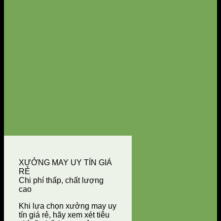
XƯỞNG MAY UY TÍN GIÁ
RẺ
Chi phí thấp, chất lượng
cao
Khi lựa chọn xưởng may uy
tín giá rẻ, hãy xem xét tiêu