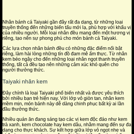
Nhân bánh cá Taiyaki gần đây rất đa dạng, từ những loại
truyền thống đến những biến tấu mới lạ, phù hợp với khẩu vị
của nhiều người. Mỗi loại nhân đều mang đến một hương vị
riêng, tạo nên sự phong phú cho món bánh cá Taiyaki.
Các lựa chọn nhân bánh đều có những đặc điểm nổi bật
riêng, làm hài lòng những tín đồ đam mê ẩm thực. Từ nhân
kem béo ngậy cho đến những loại nhân ngọt thanh truyền
thống, tất cả đều tạo nên những cảm xúc khó quên cho
người thưởng thức.
Taiyaki nhân kem
Đây chính là loại Taiyaki phổ biến nhất và được yêu thích
bởi nhiều bạn trẻ hiện nay. Với lớp vỏ giòn tan, nhân kem
mềm mịn, món bánh này dễ dàng chinh phục bất kỳ ai lần
đầu thưởng thức.
Nhiều quán ăn đang sáng tạo các vị kem độc đáo như kem
trà xanh, kem chocolate hay kem dâu, nhằm mang đến sự đa
dạng cho thực khách. Sự kết hợp giữa lớp vỏ ngọt nhẹ và