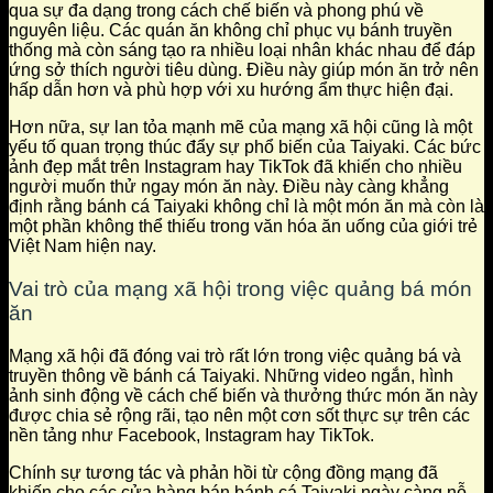
qua sự đa dạng trong cách chế biến và phong phú về
nguyên liệu. Các quán ăn không chỉ phục vụ bánh truyền
thống mà còn sáng tạo ra nhiều loại nhân khác nhau để đáp
ứng sở thích người tiêu dùng. Điều này giúp món ăn trở nên
hấp dẫn hơn và phù hợp với xu hướng ẩm thực hiện đại.
Hơn nữa, sự lan tỏa mạnh mẽ của mạng xã hội cũng là một
yếu tố quan trọng thúc đẩy sự phổ biến của Taiyaki. Các bức
ảnh đẹp mắt trên Instagram hay TikTok đã khiến cho nhiều
người muốn thử ngay món ăn này. Điều này càng khẳng
định rằng bánh cá Taiyaki không chỉ là một món ăn mà còn là
một phần không thể thiếu trong văn hóa ăn uống của giới trẻ
Việt Nam hiện nay.
Vai trò của mạng xã hội trong việc quảng bá món
ăn
Mạng xã hội đã đóng vai trò rất lớn trong việc quảng bá và
truyền thông về bánh cá Taiyaki. Những video ngắn, hình
ảnh sinh động về cách chế biến và thưởng thức món ăn này
được chia sẻ rộng rãi, tạo nên một cơn sốt thực sự trên các
nền tảng như Facebook, Instagram hay TikTok.
Chính sự tương tác và phản hồi từ cộng đồng mạng đã
khiến cho các cửa hàng bán bánh cá Taiyaki ngày càng nỗ