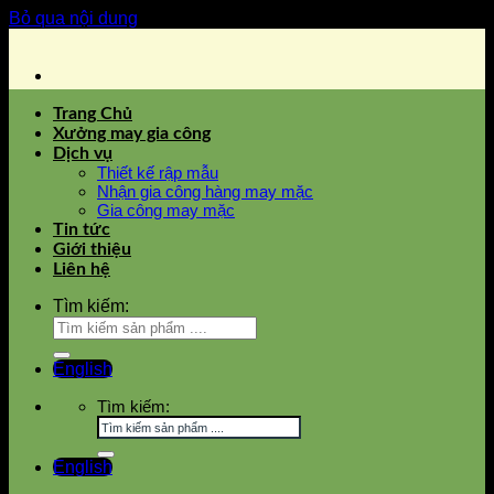
Bỏ qua nội dung
Trang Chủ
Xưởng may gia công
Dịch vụ
Thiết kế rập mẫu
Nhận gia công hàng may mặc
Gia công may mặc
Tin tức
Giới thiệu
Liên hệ
Tìm kiếm:
English
Tìm kiếm:
English