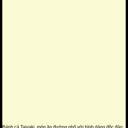
Bánh cá Taiyaki, món ăn đường phố với hình dáng độc đáo