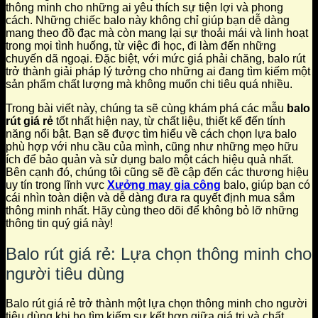
thông minh cho những ai yêu thích sự tiện lợi và phong
cách. Những chiếc balo này không chỉ giúp bạn dễ dàng
mang theo đồ đạc mà còn mang lại sự thoải mái và linh hoạt
trong mọi tình huống, từ việc đi học, đi làm đến những
chuyến dã ngoại. Đặc biệt, với mức giá phải chăng, balo rút
trở thành giải pháp lý tưởng cho những ai đang tìm kiếm một
sản phẩm chất lượng mà không muốn chi tiêu quá nhiều.
Trong bài viết này, chúng ta sẽ cùng khám phá các mẫu
balo
rút giá rẻ
tốt nhất hiện nay, từ chất liệu, thiết kế đến tính
năng nổi bật. Bạn sẽ được tìm hiểu về cách chọn lựa balo
phù hợp với nhu cầu của mình, cũng như những mẹo hữu
ích để bảo quản và sử dụng balo một cách hiệu quả nhất.
Bên cạnh đó, chúng tôi cũng sẽ đề cập đến các thương hiệu
uy tín trong lĩnh vực
Xưởng may gia công
balo, giúp bạn có
cái nhìn toàn diện và dễ dàng đưa ra quyết định mua sắm
thông minh nhất. Hãy cùng theo dõi để không bỏ lỡ những
thông tin quý giá này!
Balo rút giá rẻ: Lựa chọn thông minh cho
người tiêu dùng
Balo rút giá rẻ trở thành một lựa chọn thông minh cho người
tiêu dùng khi họ tìm kiếm sự kết hợp giữa giá trị và chất