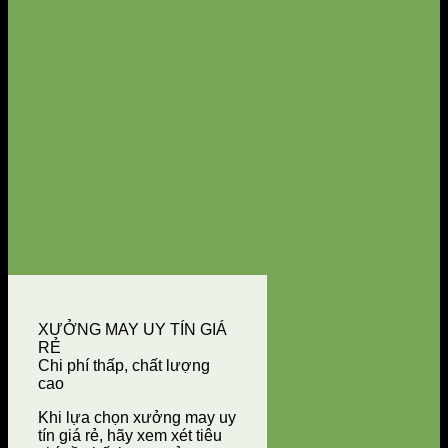
XƯỞNG MAY UY TÍN GIÁ
RẺ
Chi phí thấp, chất lượng
cao
Khi lựa chọn xưởng may uy
tín giá rẻ, hãy xem xét tiêu