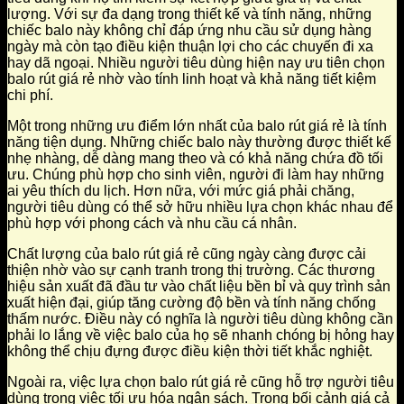
lượng. Với sự đa dạng trong thiết kế và tính năng, những
chiếc balo này không chỉ đáp ứng nhu cầu sử dụng hàng
ngày mà còn tạo điều kiện thuận lợi cho các chuyến đi xa
hay dã ngoại. Nhiều người tiêu dùng hiện nay ưu tiên chọn
balo rút giá rẻ nhờ vào tính linh hoạt và khả năng tiết kiệm
chi phí.
Một trong những ưu điểm lớn nhất của balo rút giá rẻ là tính
năng tiện dụng. Những chiếc balo này thường được thiết kế
nhẹ nhàng, dễ dàng mang theo và có khả năng chứa đồ tối
ưu. Chúng phù hợp cho sinh viên, người đi làm hay những
ai yêu thích du lịch. Hơn nữa, với mức giá phải chăng,
người tiêu dùng có thể sở hữu nhiều lựa chọn khác nhau để
phù hợp với phong cách và nhu cầu cá nhân.
Chất lượng của balo rút giá rẻ cũng ngày càng được cải
thiện nhờ vào sự cạnh tranh trong thị trường. Các thương
hiệu sản xuất đã đầu tư vào chất liệu bền bỉ và quy trình sản
xuất hiện đại, giúp tăng cường độ bền và tính năng chống
thấm nước. Điều này có nghĩa là người tiêu dùng không cần
phải lo lắng về việc balo của họ sẽ nhanh chóng bị hỏng hay
không thể chịu đựng được điều kiện thời tiết khắc nghiệt.
Ngoài ra, việc lựa chọn balo rút giá rẻ cũng hỗ trợ người tiêu
dùng trong việc tối ưu hóa ngân sách. Trong bối cảnh giá cả