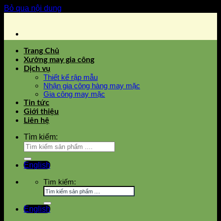
Bỏ qua nội dung
Trang Chủ
Xưởng may gia công
Dịch vụ
Thiết kế rập mẫu
Nhận gia công hàng may mặc
Gia công may mặc
Tin tức
Giới thiệu
Liên hệ
Tìm kiếm:
English
Tìm kiếm:
English