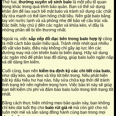
Thứ hai,
thường xuyên vệ sinh balo
là một yếu tố quan
trọng khác trong quá trình bảo quản. Bạn có thể sử dụng
khăn ẩm để lau sạch bề mặt balo và tránh sử dụng các chất
tẩy rửa mạnh có thể làm hỏng chất liệu. Nên giặt balo bằng
tay với nước lạnh và xà phòng nhẹ để bảo vệ cấu trúc vải.
Đặc biệt, hãy chú ý đến các ngăn và khóa kéo, vì đây là
những phần dễ bị tổn thương nhất.
Ngoài ra, việc
sắp xếp đồ đạc bên trong balo hợp lý
cũng
là một cách bảo quản hiệu quả. Tránh nhồi nhét quá nhiều
đồ vật vào balo, điều này không chỉ gây áp lực lên các
đường may mà còn khiến balo bị biến dạng. Hãy sử dụng
các ngăn nhỏ để phân loại đồ dùng, giúp balo luôn ngăn nắp
và dễ dàng tìm kiếm.
Cuối cùng, bạn nên
kiểm tra định kỳ các chi tiết của balo
,
như dây kéo, quai đeo và lớp lót bên trong. Nếu phát hiện
bất kỳ dấu hiệu hư hại nào, hãy sửa chữa kịp thời để tránh
tình trạng trở nên nghiêm trọng hơn. Việc bảo trì này sẽ giúp
bạn tiết kiệm chi phí và đảm bảo balo luôn trong tình trạng tốt
nhất.
Bằng cách thực hiện những mẹo bảo quản này, bạn không
chỉ kéo dài tuổi thọ cho
balo rút giá rẻ
mà còn giữ cho nó
luôn mới mẻ và sẵn sàng đồng hành cùng bạn trong mọi