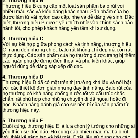
2. Thương hiệu B
Thương hiệu B cung cấp một loạt sản phẩm balo rút với
nhiều màu sắc và kiểu dáng khác nhau. Sản phẩm của họ
được làm từ vải nylon cao cấp, nhẹ và dễ dàng vệ sinh. Đặc
biệt, thương hiệu B được yêu thích nhờ vào chính sách bảo
hành tốt, cho phép khách hàng yên tâm khi sử dụng.
3. Thương hiệu C
Với sự kết hợp giữa phong cách và tính năng, thương hiệu
C mang đến những chiếc balo rút không chỉ đẹp mà còn rất
thực dụng. Các sản phẩm của họ thường được trang bị thêm
các ngăn phụ để đựng điện thoại và phụ kiện khác, giúp
người dùng dễ dàng sắp xếp đồ đạc.
4. Thương hiệu D
Thương hiệu D đã có mặt trên thị trường khá lâu và nổi bật
với các thiết kế đơn giản nhưng đầy tính năng. Balo rút của
họ thường có khả năng chống nước tốt và cấu trúc chắc
chắn, rất phù hợp cho những chuyến đi dã ngoại hoặc đi
học. Khách hàng đánh giá cao sự bền bỉ của sản phẩm từ
thương hiệu này.
5. Thương hiệu E
Cuối cùng, thương hiệu E là lựa chọn lý tưởng cho những ai
yêu thích sự độc đáo. Họ cung cấp nhiều mẫu mã balo rút
với thiết kế sáng tạo và bắt mắt. Chất liệu sử dụng cho các