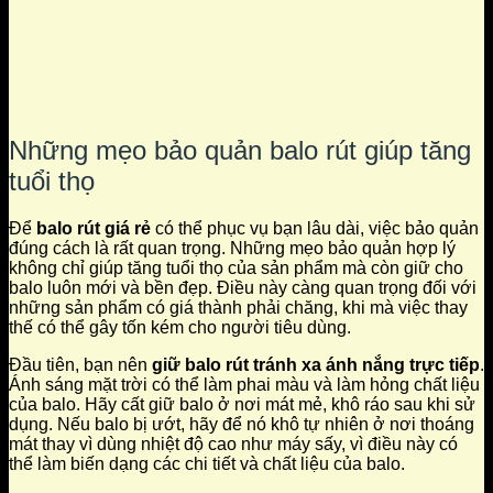
Những mẹo bảo quản balo rút giúp tăng
tuổi thọ
Để
balo rút giá rẻ
có thể phục vụ bạn lâu dài, việc bảo quản
đúng cách là rất quan trọng. Những mẹo bảo quản hợp lý
không chỉ giúp tăng tuổi thọ của sản phẩm mà còn giữ cho
balo luôn mới và bền đẹp. Điều này càng quan trọng đối với
những sản phẩm có giá thành phải chăng, khi mà việc thay
thế có thể gây tốn kém cho người tiêu dùng.
Đầu tiên, bạn nên
giữ balo rút tránh xa ánh nắng trực tiếp
.
Ánh sáng mặt trời có thể làm phai màu và làm hỏng chất liệu
của balo. Hãy cất giữ balo ở nơi mát mẻ, khô ráo sau khi sử
dụng. Nếu balo bị ướt, hãy để nó khô tự nhiên ở nơi thoáng
mát thay vì dùng nhiệt độ cao như máy sấy, vì điều này có
thể làm biến dạng các chi tiết và chất liệu của balo.