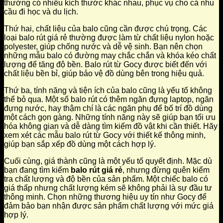
thường có nhiều kích thước khác nhau, phục vụ cho cả nhu
cầu đi học và du lịch.
Thứ hai, chất liệu của balo cũng cần được chú trọng. Các
loại balo rút giá rẻ thường được làm từ chất liệu nylon hoặc
polyester, giúp chống nước và dễ vệ sinh. Bạn nên chọn
những mẫu balo có đường may chắc chắn và khóa kéo chất
lượng để tăng độ bền. Balo rút từ Gocy được biết đến với
chất liệu bền bỉ, giúp bảo vệ đồ dùng bên trong hiệu quả.
Thứ ba, tính năng và tiện ích của balo cũng là yếu tố không
thể bỏ qua. Một số balo rút có thêm ngăn đựng laptop, ngăn
đựng nước, hay thậm chí là các ngăn phụ để bố trí đồ dùng
một cách gọn gàng. Những tính năng này sẽ giúp bạn tối ưu
hóa không gian và dễ dàng tìm kiếm đồ vật khi cần thiết. Hãy
xem xét các mẫu balo rút từ Gocy với thiết kế thông minh,
giúp bạn sắp xếp đồ dùng một cách hợp lý.
Cuối cùng, giá thành cũng là một yếu tố quyết định. Mặc dù
bạn đang tìm kiếm
balo rút giá rẻ
, nhưng đừng quên kiểm
tra chất lượng và độ bền của sản phẩm. Một chiếc balo có
giá thấp nhưng chất lượng kém sẽ không phải là sự đầu tư
thông minh. Chọn những thương hiệu uy tín như Gocy để
đảm bảo bạn nhận được sản phẩm chất lượng với mức giá
hợp lý.