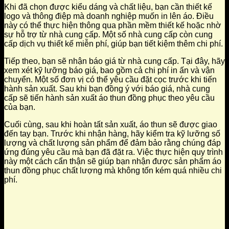
Khi đã chọn được kiểu dáng và chất liệu, bạn cần thiết kế
logo và thông điệp mà doanh nghiệp muốn in lên áo. Điều
này có thể thực hiện thông qua phần mềm thiết kế hoặc nhờ
sự hỗ trợ từ nhà cung cấp. Một số nhà cung cấp còn cung
cấp dịch vụ thiết kế miễn phí, giúp bạn tiết kiệm thêm chi phí.
Tiếp theo, bạn sẽ nhận báo giá từ nhà cung cấp. Tại đây, hãy
xem xét kỹ lưỡng báo giá, bao gồm cả chi phí in ấn và vận
chuyển. Một số đơn vị có thể yêu cầu đặt cọc trước khi tiến
hành sản xuất. Sau khi bạn đồng ý với báo giá, nhà cung
cấp sẽ tiến hành sản xuất áo thun đồng phục theo yêu cầu
của bạn.
Cuối cùng, sau khi hoàn tất sản xuất, áo thun sẽ được giao
đến tay bạn. Trước khi nhận hàng, hãy kiểm tra kỹ lưỡng số
lượng và chất lượng sản phẩm để đảm bảo rằng chúng đáp
ứng đúng yêu cầu mà bạn đã đặt ra. Việc thực hiện quy trình
này một cách cẩn thận sẽ giúp bạn nhận được sản phẩm áo
thun đồng phục chất lượng mà không tốn kém quá nhiều chi
phí.