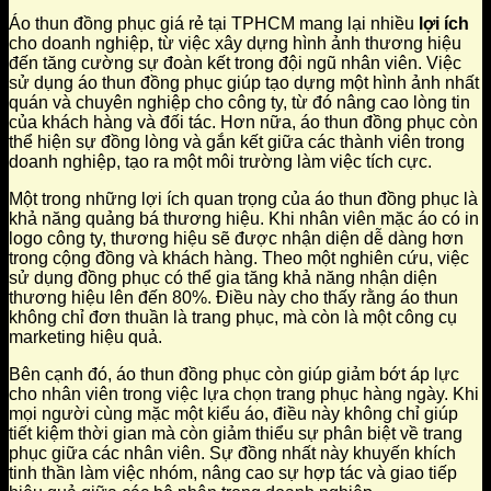
Áo thun đồng phục giá rẻ tại TPHCM mang lại nhiều
lợi ích
cho doanh nghiệp, từ việc xây dựng hình ảnh thương hiệu
đến tăng cường sự đoàn kết trong đội ngũ nhân viên. Việc
sử dụng áo thun đồng phục giúp tạo dựng một hình ảnh nhất
quán và chuyên nghiệp cho công ty, từ đó nâng cao lòng tin
của khách hàng và đối tác. Hơn nữa, áo thun đồng phục còn
thể hiện sự đồng lòng và gắn kết giữa các thành viên trong
doanh nghiệp, tạo ra một môi trường làm việc tích cực.
Một trong những lợi ích quan trọng của áo thun đồng phục là
khả năng quảng bá thương hiệu. Khi nhân viên mặc áo có in
logo công ty, thương hiệu sẽ được nhận diện dễ dàng hơn
trong cộng đồng và khách hàng. Theo một nghiên cứu, việc
sử dụng đồng phục có thể gia tăng khả năng nhận diện
thương hiệu lên đến 80%. Điều này cho thấy rằng áo thun
không chỉ đơn thuần là trang phục, mà còn là một công cụ
marketing hiệu quả.
Bên cạnh đó, áo thun đồng phục còn giúp giảm bớt áp lực
cho nhân viên trong việc lựa chọn trang phục hàng ngày. Khi
mọi người cùng mặc một kiểu áo, điều này không chỉ giúp
tiết kiệm thời gian mà còn giảm thiểu sự phân biệt về trang
phục giữa các nhân viên. Sự đồng nhất này khuyến khích
tinh thần làm việc nhóm, nâng cao sự hợp tác và giao tiếp