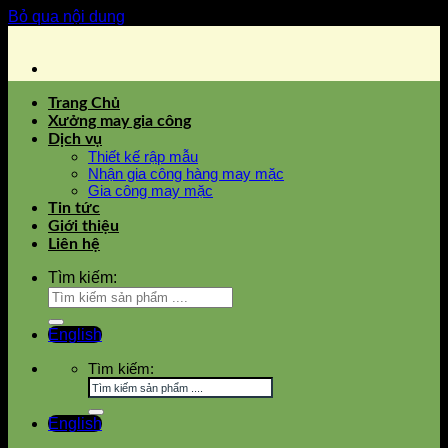
Bỏ qua nội dung
Trang Chủ
Xưởng may gia công
Dịch vụ
Thiết kế rập mẫu
Nhận gia công hàng may mặc
Gia công may mặc
Tin tức
Giới thiệu
Liên hệ
Tìm kiếm:
English
Tìm kiếm:
English