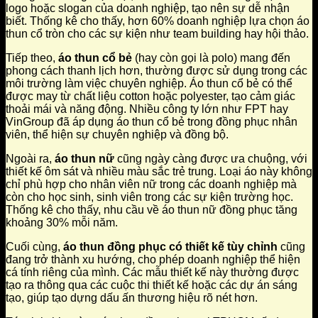
logo hoặc slogan của doanh nghiệp, tạo nên sự dễ nhận
biết. Thống kê cho thấy, hơn 60% doanh nghiệp lựa chọn áo
thun cổ tròn cho các sự kiện như team building hay hội thảo.
Tiếp theo,
áo thun cổ bẻ
(hay còn gọi là polo) mang đến
phong cách thanh lịch hơn, thường được sử dụng trong các
môi trường làm việc chuyên nghiệp. Áo thun cổ bẻ có thể
được may từ chất liệu cotton hoặc polyester, tạo cảm giác
thoải mái và năng động. Nhiều công ty lớn như FPT hay
VinGroup đã áp dụng áo thun cổ bẻ trong đồng phục nhân
viên, thể hiện sự chuyên nghiệp và đồng bộ.
Ngoài ra,
áo thun nữ
cũng ngày càng được ưa chuộng, với
thiết kế ôm sát và nhiều màu sắc trẻ trung. Loại áo này không
chỉ phù hợp cho nhân viên nữ trong các doanh nghiệp mà
còn cho học sinh, sinh viên trong các sự kiện trường học.
Thống kê cho thấy, nhu cầu về áo thun nữ đồng phục tăng
khoảng 30% mỗi năm.
Cuối cùng,
áo thun đồng phục có thiết kế tùy chỉnh
cũng
đang trở thành xu hướng, cho phép doanh nghiệp thể hiện
cá tính riêng của mình. Các mẫu thiết kế này thường được
tạo ra thông qua các cuộc thi thiết kế hoặc các dự án sáng
tạo, giúp tạo dựng dấu ấn thương hiệu rõ nét hơn.