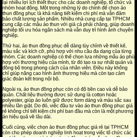
lại nhiều lợi ích thiết thực cho các doanh nghiệp, tổ chức và
nhóm hoạt động. Một trong những lý do chính để chọn áo
thun đồng phục là khả năng tiết kiệm chi phí mà vẫn đảm
bảo chất lượng sản phẩm. Nhiều nhà cung cấp tại TPHCM
cung cấp các mẫu áo thun với giá cả phải chăng, giúp doanh
nghiệp tối ưu hóa ngân sách mà vẫn duy trì hình ảnh chuyên
nghiệp.
Thứ hai, áo thun đồng phục dễ dàng tùy chỉnh về thiết kế,
màu sắc và kích cỡ, phù hợp với nhu cầu đa dạng của từng
nhóm. Các doanh nghiệp có thể chọn lựa những mẫu áo phù
hợp với thương hiệu của mình, từ đó tạo ra sự nhất quán và
đồng bộ trong phong cách của nhân viên. Điều này không
chỉ giúp nâng cao hình ảnh thương hiệu mà còn tạo cảm
giác đoàn kết trong nội bộ.
Ngoài ra, áo thun đồng phục còn có độ bền cao và dễ bảo
quản. Chất liệu thường được sử dụng là cotton hoặc
polyester, giúp áo luôn giữ được form dáng và màu sắc sau
nhiều lần giặt. Do đó, việc đầu tư vào áo thun đồng phục giá
rẻ không chỉ tiết kiệm chi phí ban đầu mà còn là một phương
án hiệu quả về lâu dài.
Cuối cùng, việc chọn áo thun đồng phục giá rẻ tại TPHCM
còn cho phép doanh nghiệp linh hoạt trong việc tổ chức các