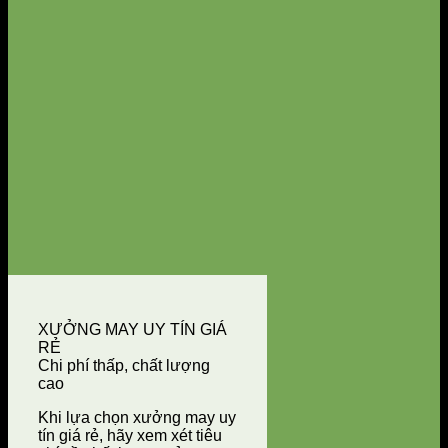
XƯỞNG MAY UY TÍN GIÁ
RẺ
Chi phí thấp, chất lượng
cao
Khi lựa chọn xưởng may uy
tín giá rẻ, hãy xem xét tiêu