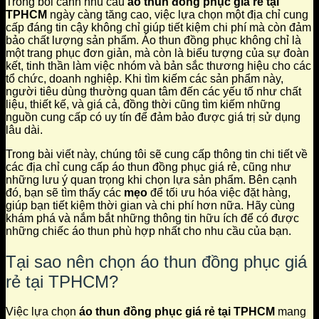
Trong bối cảnh nhu cầu
áo thun đồng phục giá rẻ tại
TPHCM
ngày càng tăng cao, việc lựa chọn một địa chỉ cung
cấp đáng tin cậy không chỉ giúp tiết kiệm chi phí mà còn đảm
bảo chất lượng sản phẩm. Áo thun đồng phục không chỉ là
một trang phục đơn giản, mà còn là biểu tượng của sự đoàn
kết, tinh thần làm việc nhóm và bản sắc thương hiệu cho các
tổ chức, doanh nghiệp. Khi tìm kiếm các sản phẩm này,
người tiêu dùng thường quan tâm đến các yếu tố như chất
liệu, thiết kế, và giá cả, đồng thời cũng tìm kiếm những
nguồn cung cấp có uy tín để đảm bảo được giá trị sử dụng
lâu dài.
Trong bài viết này, chúng tôi sẽ cung cấp thông tin chi tiết về
các địa chỉ cung cấp áo thun đồng phục giá rẻ, cũng như
những lưu ý quan trọng khi chọn lựa sản phẩm. Bên cạnh
đó, bạn sẽ tìm thấy các
mẹo
để tối ưu hóa việc đặt hàng,
giúp bạn tiết kiệm thời gian và chi phí hơn nữa. Hãy cùng
khám phá và nắm bắt những thông tin hữu ích để có được
những chiếc áo thun phù hợp nhất cho nhu cầu của bạn.
Tại sao nên chọn áo thun đồng phục giá
rẻ tại TPHCM?
Việc lựa chọn
áo thun đồng phục giá rẻ tại TPHCM
mang