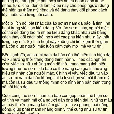
những bộ trang phục phù hợp với nhiều hoàn cảnh khác
nhau, từ đi chơi đến đi làm. Điều này cho phép người dùng
thể hiện gu thẩm mỹ riêng và dễ dàng thay đổi phong cách
tùy thuộc vào từng bối cảnh.
Một lợi ích nổi bật khác của áo sơ mi nam da báo là tính linh
hoạt trong việc tạo kiểu dáng. Với áo sơ mi này, người mặc
có thể dễ dàng tạo ra nhiều kiểu dáng khác nhau chỉ bằng
cách thay đổi cách phối hợp với các phụ kiện như giày, thắt
lưng hay mũ. Sự linh hoạt này không chỉ tiết kiệm thời gian
mà còn giúp người mặc luôn cảm thấy mới mẻ và tự tin.
Bên cạnh đó, áo sơ mi nam da báo còn thể hiện tính hiện đại
và xu hướng thời trang đang thịnh hành. Theo các nghiên
cứu, việc sở hữu những món đồ thời trang mang tính biểu
tượng như áo sơ mi da báo có thể nâng cao giá trị thương
hiệu cá nhân của người mặc. Chính vì vậy, việc đầu tư vào
áo sơ mi nam da báo không chỉ là lựa chọn về mặt thẩm mỹ
mà còn là sự đầu tư thông minh cho hình ảnh bản thân trong
xã hội hiện đại.
Cuối cùng, áo sơ mi nam da báo còn góp phần thể hiện sự
cá tính và mạnh mẽ của người đàn ông hiện đại. Những mẫu
áo này thường mang lại cảm giác tự tin và phong thái năng
động, giúp phái mạnh khẳng định vị thế cũng như sự tự tin
trong mọi tình huống.