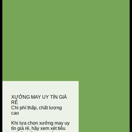
XƯỞNG MAY UY TÍN GIÁ
RẺ
Chi phí thấp, chất lượng
cao
Khi lựa chọn xưởng may uy
tín giá rẻ, hãy xem xét tiêu