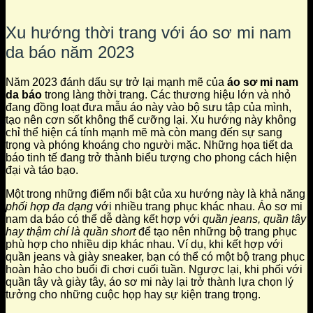
Xu hướng thời trang với áo sơ mi nam
da báo năm 2023
Năm 2023 đánh dấu sự trở lại mạnh mẽ của
áo sơ mi nam
da báo
trong làng thời trang. Các thương hiệu lớn và nhỏ
đang đồng loạt đưa mẫu áo này vào bộ sưu tập của mình,
tạo nên cơn sốt không thể cưỡng lại. Xu hướng này không
chỉ thể hiện cá tính mạnh mẽ mà còn mang đến sự sang
trọng và phóng khoáng cho người mặc. Những họa tiết da
báo tinh tế đang trở thành biểu tượng cho phong cách hiện
đại và táo bạo.
Một trong những điểm nổi bật của xu hướng này là khả năng
phối hợp đa dạng
với nhiều trang phục khác nhau. Áo sơ mi
nam da báo có thể dễ dàng kết hợp với
quần jeans, quần tây
hay thậm chí là quần short
để tạo nên những bộ trang phục
phù hợp cho nhiều dịp khác nhau. Ví dụ, khi kết hợp với
quần jeans và giày sneaker, bạn có thể có một bộ trang phục
hoàn hảo cho buổi đi chơi cuối tuần. Ngược lại, khi phối với
quần tây và giày tây, áo sơ mi này lại trở thành lựa chọn lý
tưởng cho những cuộc họp hay sự kiện trang trọng.