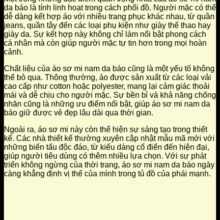
da báo là tính linh hoạt trong cách phối đồ. Người mặc có thể
dễ dàng kết hợp áo với nhiều trang phục khác nhau, từ quần
jeans, quần tây đến các loại phụ kiện như giày thể thao hay
giày da. Sự kết hợp này không chỉ làm nổi bật phong cách
cá nhân mà còn giúp người mặc tự tin hơn trong mọi hoàn
cảnh.
Chất liệu của áo sơ mi nam da báo cũng là một yếu tố không
thể bỏ qua. Thông thường, áo được sản xuất từ các loại vải
cao cấp như cotton hoặc polyester, mang lại cảm giác thoải
mái và dễ chịu cho người mặc. Sự bền bỉ và khả năng chống
nhăn cũng là những ưu điểm nổi bật, giúp áo sơ mi nam da
báo giữ được vẻ đẹp lâu dài qua thời gian.
Ngoài ra, áo sơ mi này còn thể hiện sự sáng tạo trong thiết
kế. Các nhà thiết kế thường xuyên cập nhật mẫu mã mới với
những biến tấu độc đáo, từ kiểu dáng cổ điển đến hiện đại,
giúp người tiêu dùng có thêm nhiều lựa chọn. Với sự phát
triển không ngừng của thời trang, áo sơ mi nam da báo ngày
càng khẳng định vị thế của mình trong tủ đồ của phái mạnh.