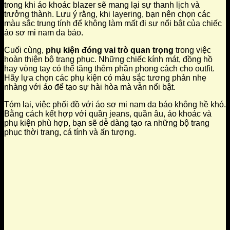
trong khi áo khoác blazer sẽ mang lại sự thanh lịch và
trưởng thành. Lưu ý rằng, khi layering, bạn nên chọn các
màu sắc trung tính để không làm mất đi sự nổi bật của chiếc
áo sơ mi nam da báo.
Cuối cùng,
phụ kiện đóng vai trò quan trọng
trong việc
hoàn thiện bộ trang phục. Những chiếc kính mát, đồng hồ
hay vòng tay có thể tăng thêm phần phong cách cho outfit.
Hãy lựa chọn các phụ kiện có màu sắc tương phản nhẹ
nhàng với áo để tạo sự hài hòa mà vẫn nổi bật.
Tóm lại, việc phối đồ với áo sơ mi nam da báo không hề khó.
Bằng cách kết hợp với quần jeans, quần âu, áo khoác và
phụ kiện phù hợp, bạn sẽ dễ dàng tạo ra những bộ trang
phục thời trang, cá tính và ấn tượng.