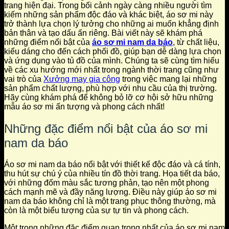
trang hiện đại. Trong bối cảnh ngày càng nhiều người tìm
kiếm những sản phẩm độc đáo và khác biệt, áo sơ mi này
trở thành lựa chọn lý tưởng cho những ai muốn khẳng định
bản thân và tạo dấu ấn riêng. Bài viết này sẽ khám phá
những điểm nổi bật của
áo sơ mi nam da báo
, từ chất liệu,
kiểu dáng cho đến cách phối đồ, giúp bạn dễ dàng lựa chọn
và ứng dụng vào tủ đồ của mình. Chúng ta sẽ cùng tìm hiểu
về các xu hướng mới nhất trong ngành thời trang cũng như
vai trò của
Xưởng may gia công
trong việc mang lại những
sản phẩm chất lượng, phù hợp với nhu cầu của thị trường.
Hãy cùng khám phá để không bỏ lỡ cơ hội sở hữu những
mẫu áo sơ mi ấn tượng và phong cách nhất!
Những đặc điểm nổi bật của áo sơ mi
nam da báo
Áo sơ mi nam da báo nổi bật với thiết kế độc đáo và cá tính,
thu hút sự chú ý của nhiều tín đồ thời trang. Họa tiết da báo,
với những đốm màu sắc tương phản, tạo nên một phong
cách mạnh mẽ và đầy năng lượng. Điều này giúp áo sơ mi
nam da báo không chỉ là một trang phục thông thường, mà
còn là một biểu tượng của sự tự tin và phong cách.
Một trong những đặc điểm quan trọng nhất của áo sơ mi nam