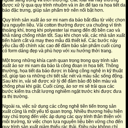
được xử lý qua quy trình nhuộm và in ấn để tạo ra họa tiết da
báo đặc trưng, giúp sản phẩm trở nên nổi bật hơn.
Quy trình sản xuất áo sơ mi nam da báo bắt đầu từ việc chọn
lựa nguyên liệu. Vải cotton thường được ưa chuộng vì tính
thoáng khí, trong khi polyester lại mang đến độ bền cao và
khả năng chống nhăn tốt. Sau khi chọn vải, các nhà sản xuất
tiến hành cắt và may theo mẫu đã thiết kế. Các bước này
yêu cầu độ chính xác cao để đảm bảo sản phẩm cuối cùng
có form dáng đẹp và phù hợp với xu hướng thời trang.
Một trong những khía cạnh quan trọng trong quy trình sản
xuất áo sơ mi nam da báo là công đoạn in họa tiết. Thông
thường, họa tiết da báo được in bằng công nghệ in kỹ thuật
số, giúp tạo ra những chi tiết sắc nét và màu sắc sống động.
Sau khi in, vải sẽ được xử lý để đảm bảo độ bền màu và
chống phai khi giặt. Cuối cùng, áo sơ mi sẽ trải qua các
bước kiểm tra chất lượng nghiêm ngặt trước khi được đưa
ra thị trường.
Ngoài ra, việc sử dụng các công nghệ tiên tiến trong sản
xuất cũng là một yếu tố quan trọng. Nhiều thương hiệu hiện
nay chú trọng đến việc áp dụng các quy trình thân thiện với
môi trường, từ việc chọn lựa nguyên liệu bền vững cho đến
quy trình sản xuất giảm thiểu rác thải. Điều này không chỉ