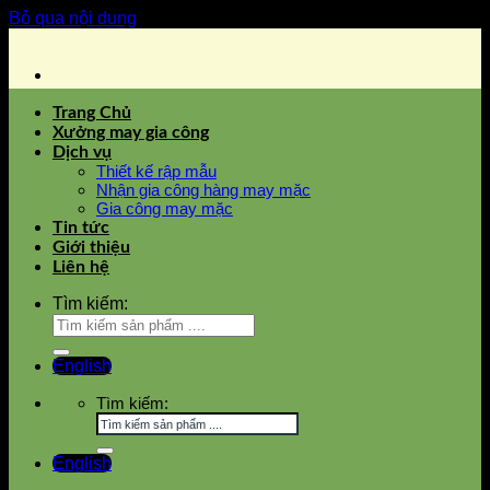
Bỏ qua nội dung
Trang Chủ
Xưởng may gia công
Dịch vụ
Thiết kế rập mẫu
Nhận gia công hàng may mặc
Gia công may mặc
Tin tức
Giới thiệu
Liên hệ
Tìm kiếm:
English
Tìm kiếm:
English