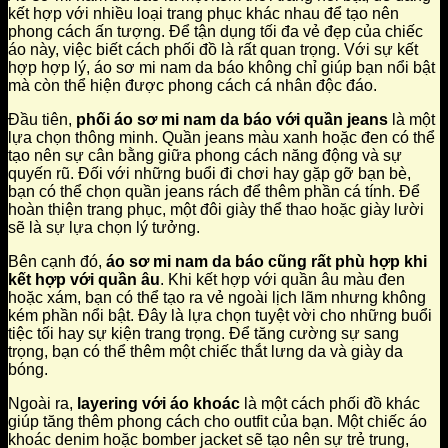
kết hợp với nhiều loại trang phục khác nhau để tạo nên
phong cách ấn tượng. Để tận dụng tối đa vẻ đẹp của chiếc
áo này, việc biết cách phối đồ là rất quan trọng. Với sự kết
hợp hợp lý, áo sơ mi nam da báo không chỉ giúp bạn nổi bật
mà còn thể hiện được phong cách cá nhân độc đáo.
Đầu tiên,
phối áo sơ mi nam da báo với quần jeans
là một
lựa chọn thông minh. Quần jeans màu xanh hoặc đen có thể
tạo nên sự cân bằng giữa phong cách năng động và sự
quyến rũ. Đối với những buổi đi chơi hay gặp gỡ bạn bè,
bạn có thể chọn quần jeans rách để thêm phần cá tính. Để
hoàn thiện trang phục, một đôi giày thể thao hoặc giày lười
sẽ là sự lựa chọn lý tưởng.
Bên cạnh đó,
áo sơ mi nam da báo cũng rất phù hợp khi
kết hợp với quần âu
. Khi kết hợp với quần âu màu đen
hoặc xám, bạn có thể tạo ra vẻ ngoài lịch lãm nhưng không
kém phần nổi bật. Đây là lựa chọn tuyệt vời cho những buổi
tiệc tối hay sự kiện trang trọng. Để tăng cường sự sang
trọng, bạn có thể thêm một chiếc thắt lưng da và giày da
bóng.
Ngoài ra,
layering với áo khoác
là một cách phối đồ khác
giúp tăng thêm phong cách cho outfit của bạn. Một chiếc áo
khoác denim hoặc bomber jacket sẽ tạo nên sự trẻ trung,