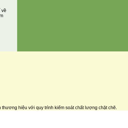
í về
ăm
ển thương hiệu với quy trình kiểm soát chất lượng chặt chẽ.