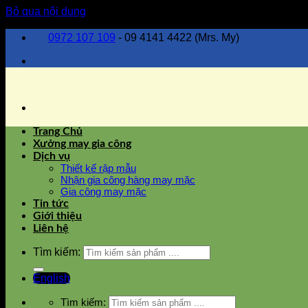
Bỏ qua nội dung
0972 107 109
- 09 4141 4422 (Mrs. My)
Trang Chủ
Xưởng may gia công
Dịch vụ
Thiết kế rập mẫu
Nhận gia công hàng may mặc
Gia công may mặc
Tin tức
Giới thiệu
Liên hệ
Tìm kiếm:
English
Tìm kiếm: