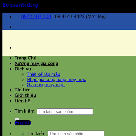
Bỏ qua nội dung
0972 107 109
- 09 4141 4422 (Mrs. My)
Trang Chủ
Xưởng may gia công
Dịch vụ
Thiết kế rập mẫu
Nhận gia công hàng may mặc
Gia công may mặc
Tin tức
Giới thiệu
Liên hệ
Tìm kiếm:
English
Tìm kiếm: