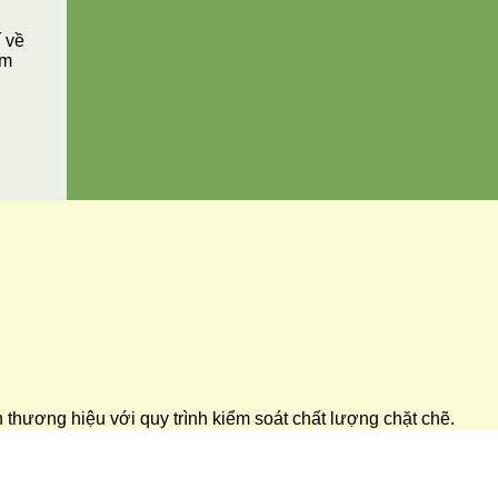
í về
ăm
ển thương hiệu với quy trình kiểm soát chất lượng chặt chẽ.