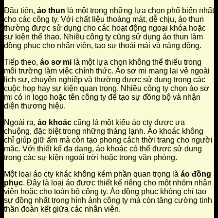
Đầu tiên,
áo thun
là một trong những lựa chọn phổ biến nhất
cho các công ty. Với chất liệu thoáng mát, dễ chịu, áo thun
thường được sử dụng cho các hoạt động ngoại khóa hoặc
sự kiện thể thao. Nhiều công ty cũng sử dụng áo thun làm
đồng phục cho nhân viên, tạo sự thoải mái và năng động.
Tiếp theo,
áo sơ mi
là một lựa chọn không thể thiếu trong
môi trường làm việc chính thức. Áo sơ mi mang lại vẻ ngoài
lịch sự, chuyên nghiệp và thường được sử dụng trong các
cuộc họp hay sự kiện quan trọng. Nhiều công ty chọn áo sơ
mi có in logo hoặc tên công ty để tạo sự đồng bộ và nhận
diện thương hiệu.
Ngoài ra,
áo khoác
cũng là một kiểu áo cty được ưa
chuộng, đặc biệt trong những tháng lạnh. Áo khoác không
chỉ giúp giữ ấm mà còn tạo phong cách thời trang cho người
mặc. Với thiết kế đa dạng, áo khoác có thể được sử dụng
trong các sự kiện ngoài trời hoặc trong văn phòng.
Một loại áo cty khác không kém phần quan trọng là
áo đồng
phục
. Đây là loại áo được thiết kế riêng cho một nhóm nhân
viên hoặc cho toàn bộ công ty. Áo đồng phục không chỉ tạo
sự đồng nhất trong hình ảnh công ty mà còn tăng cường tinh
thần đoàn kết giữa các nhân viên.