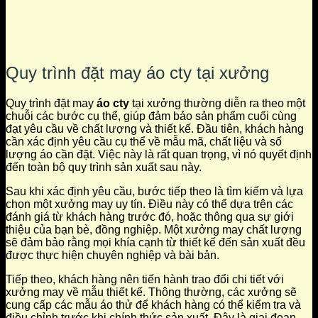
Quy trình đặt may áo cty tại xưởng
Quy trình đặt may
áo cty
tại xưởng thường diễn ra theo một
chuỗi các bước cụ thể, giúp đảm bảo sản phẩm cuối cùng
đạt yêu cầu về chất lượng và thiết kế. Đầu tiên, khách hàng
cần xác định yêu cầu cụ thể về mẫu mã, chất liệu và số
lượng áo cần đặt. Việc này là rất quan trọng, vì nó quyết định
đến toàn bộ quy trình sản xuất sau này.
Sau khi xác định yêu cầu, bước tiếp theo là tìm kiếm và lựa
chọn một xưởng may uy tín. Điều này có thể dựa trên các
đánh giá từ khách hàng trước đó, hoặc thông qua sự giới
thiệu của bạn bè, đồng nghiệp. Một xưởng may chất lượng
sẽ đảm bảo rằng mọi khía cạnh từ thiết kế đến sản xuất đều
được thực hiện chuyên nghiệp và bài bản.
Tiếp theo, khách hàng nên tiến hành trao đổi chi tiết với
xưởng may về mẫu thiết kế. Thông thường, các xưởng sẽ
cung cấp các mẫu áo thử để khách hàng có thể kiểm tra và
điều chỉnh trước khi chính thức sản xuất. Đây là giai đoạn