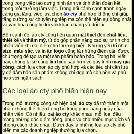
trọng trong việc tạo dựng hình ảnh và tinh thần đoàn kết
trong môi trường làm việc. Trong bối cảnh cạnh tranh ngày
càng gia tăng, việc lựa chọn
áo cty
phù hợp không chỉ giúp
tăng cường sự chuyên nghiệp mà còn thể hiện sự đồng nhất
và văn hóa công ty đối với khách hàng và đối tác.
Bên cạnh đó, áo cty cũng liên quan mật thiết đến
chất liệu
,
thiết kế
và
thẩm mỹ
, từ đó góp phần nâng cao sự tự tin cho
nhân viên khi đại diện cho thương hiệu. Những yếu tố như
size
,
màu sắc
, và
in ấn logo
cũng là những điểm cần được
chú trọng để tạo ra một sản phẩm hoàn hảo. Trong bài viết
này, chúng ta sẽ cùng tìm hiểu sâu hơn về quy trình
may gia
công
, cách lựa chọn áo cty phù hợp và các tiêu chí cần lưu
ý để đảm bảo sản phẩm không chỉ đẹp mà còn bền và phù
hợp với ngân sách.
Các loại áo cty phổ biến hiện nay
Trong môi trường công sở hiện đại,
áo cty
đã trở thành một
phần không thể thiếu trong bộ trang phục hàng ngày của
nhân viên. Có nhiều loại
áo cty
khác nhau, mỗi loại đều
mang những đặc điểm riêng, phục vụ cho nhiều mục đích và
phong cách khác nhau. Dưới đây là những loại áo cty phổ
biến mà các doanh nghiệp thường lựa chọn.