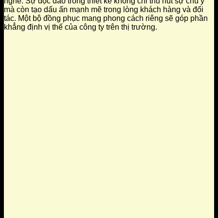
nghề. Sự độc đáo trong thiết kế không chỉ thu hút sự chú ý
mà còn tạo dấu ấn mạnh mẽ trong lòng khách hàng và đối
tác. Một bộ đồng phục mang phong cách riêng sẽ góp phần
khẳng định vị thế của công ty trên thị trường.