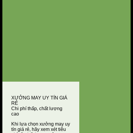
XƯỞNG MAY UY TÍN GIÁ
RẺ
Chi phí thấp, chất lượng
cao
Khi lựa chọn xưởng may uy
tín giá rẻ, hãy xem xét tiêu