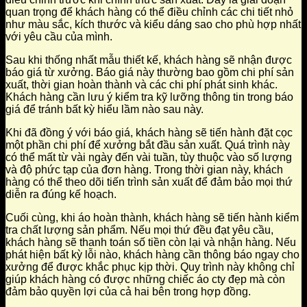
quan trọng để khách hàng có thể điều chỉnh các chi tiết nhỏ
như màu sắc, kích thước và kiểu dáng sao cho phù hợp nhất
với yêu cầu của mình.
Sau khi thống nhất mẫu thiết kế, khách hàng sẽ nhận được
báo giá từ xưởng. Báo giá này thường bao gồm chi phí sản
xuất, thời gian hoàn thành và các chi phí phát sinh khác.
Khách hàng cần lưu ý kiểm tra kỹ lưỡng thông tin trong báo
giá để tránh bất kỳ hiểu lầm nào sau này.
Khi đã đồng ý với báo giá, khách hàng sẽ tiến hành đặt cọc
một phần chi phí để xưởng bắt đầu sản xuất. Quá trình này
có thể mất từ vài ngày đến vài tuần, tùy thuộc vào số lượng
và độ phức tạp của đơn hàng. Trong thời gian này, khách
hàng có thể theo dõi tiến trình sản xuất để đảm bảo mọi thứ
diễn ra đúng kế hoạch.
Cuối cùng, khi áo hoàn thành, khách hàng sẽ tiến hành kiểm
tra chất lượng sản phẩm. Nếu mọi thứ đều đạt yêu cầu,
khách hàng sẽ thanh toán số tiền còn lại và nhận hàng. Nếu
phát hiện bất kỳ lỗi nào, khách hàng cần thông báo ngay cho
xưởng để được khắc phục kịp thời. Quy trình này không chỉ
giúp khách hàng có được những chiếc áo cty đẹp mà còn
đảm bảo quyền lợi của cả hai bên trong hợp đồng.