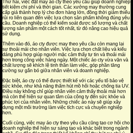
Thứ hai, việc đặt may áo cty theo yêu cầu giúp doanh nghiệp
tiết kiệm chi phí và thời gian. Các xưởng may thường cung
cấp giá thành hợp lý cho đơn hàng lớn, đồng thời giảm thiểu
rủi ro liên quan đến việc lựa chọn sản phẩm không đúng yêu
cầu. Doanh nghiệp có thể kiểm soát được số lượng và chất
lượng sản phẩm một cách tốt nhất, từ đó nâng cao hiệu quả
sử dụng.
Thêm vào đó, áo cty được may theo yêu cầu còn mang lại
sự thoải mái cho nhân viên. Việc lựa chọn chất liệu và kiểu
dáng phù hợp giúp người mặc cảm thấy tự tin và thoải mái
hơn trong công việc hàng ngày. Một chiếc áo cty vừa vặn và
chất lượng sẽ khích lệ tinh thần làm việc, góp phần tăng
cường sự gắn bó giữa nhân viên và doanh nghiệp.
Đặc biệt, áo cty có thể được thiết kế với các yếu tố bảo vệ
sức khỏe, như khả năng thấm hút mồ hôi hoặc chống tia UV.
Điều này không chỉ giúp nhân viên cảm thấy thoải mái hơn
mà còn thể hiện sự quan tâm của công ty đến sức khỏe và
phúc lợi của nhân viên. Những chiếc áo này sẽ giúp xây
dựng một môi trường làm việc tích cực và chuyên nghiệp
hơn.
Cuối cùng, việc may áo cty theo yêu cầu cũng tạo cơ hội cho
doanh nghiệp thể hiện sự sáng tạo và khác biệt trong ngành