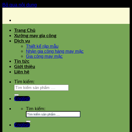
Bỏ qua nội dung
Trang Chủ
Xưởng may gia công
Dịch vụ
Thiết kế rập mẫu
Nhận gia công hàng may mặc
Gia công may mặc
Tin tức
Giới thiệu
Liên hệ
Tìm kiếm:
English
Tìm kiếm:
English