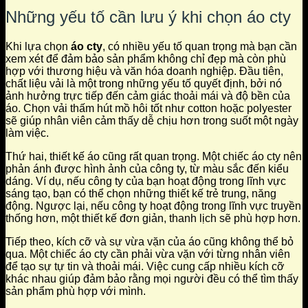
Những yếu tố cần lưu ý khi chọn áo cty
Khi lựa chọn
áo cty
, có nhiều yếu tố quan trọng mà bạn cần
xem xét để đảm bảo sản phẩm không chỉ đẹp mà còn phù
hợp với thương hiệu và văn hóa doanh nghiệp. Đầu tiên,
chất liệu vải là một trong những yếu tố quyết định, bởi nó
ảnh hưởng trực tiếp đến cảm giác thoải mái và độ bền của
áo. Chọn vải thấm hút mồ hôi tốt như cotton hoặc polyester
sẽ giúp nhân viên cảm thấy dễ chịu hơn trong suốt một ngày
làm việc.
Thứ hai, thiết kế áo cũng rất quan trọng. Một chiếc áo cty nên
phản ánh được hình ảnh của công ty, từ màu sắc đến kiểu
dáng. Ví dụ, nếu công ty của bạn hoạt động trong lĩnh vực
sáng tạo, bạn có thể chọn những thiết kế trẻ trung, năng
động. Ngược lại, nếu công ty hoạt động trong lĩnh vực truyền
thống hơn, một thiết kế đơn giản, thanh lịch sẽ phù hợp hơn.
Tiếp theo, kích cỡ và sự vừa vặn của áo cũng không thể bỏ
qua. Một chiếc áo cty cần phải vừa vặn với từng nhân viên
để tạo sự tự tin và thoải mái. Việc cung cấp nhiều kích cỡ
khác nhau giúp đảm bảo rằng mọi người đều có thể tìm thấy
sản phẩm phù hợp với mình.