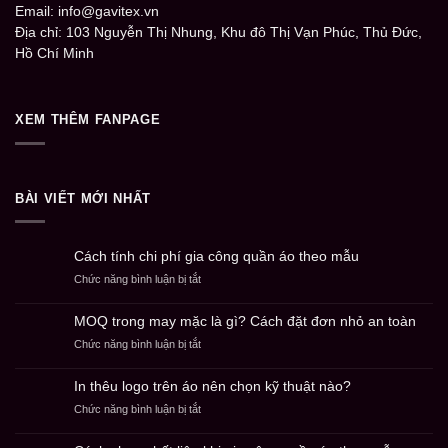
Email: info@gavitex.vn
Địa chỉ: 103 Nguyễn Thị Nhung, Khu đô Thị Vạn Phúc, Thủ Đức,
Hồ Chí Minh
XEM THÊM FANPAGE
BÀI VIẾT MỚI NHẤT
Cách tính chi phí gia công quần áo theo mẫu
ở
Chức năng bình luận bị tắt
Cách
tính
MOQ trong may mặc là gì? Cách đặt đơn nhỏ an toàn
chi
ở
Chức năng bình luận bị tắt
phí
MOQ
gia
trong
công
In thêu logo trên áo nên chọn kỹ thuật nào?
may
quần
ở
Chức năng bình luận bị tắt
mặc
áo
In
là
theo
thêu
gì?