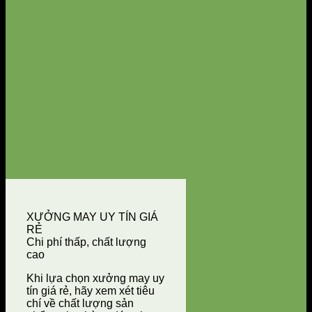
XƯỞNG MAY UY TÍN GIÁ
RẺ
Chi phí thấp, chất lượng
cao
Khi lựa chọn xưởng may uy
tín giá rẻ, hãy xem xét tiêu
chí về chất lượng sản