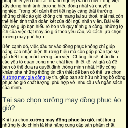
pháp thiết yếu cho các doanh nghiệp và tổ chức trong việc
xây dựng hình ảnh thương hiệu đồng nhất và chuyên
nghiệp. Trong bối cảnh thời tiết ngày càng thất thường,
những chiếc áo gió không chỉ mang lại sự thoải mái mà còn
thể hiện tinh thần đoàn kết của đội ngũ nhân viên. Bài viết
này sẽ giúp bạn hiểu rõ hơn về quy trình gia công, những lợi
ích của việc đặt may áo gió theo yêu cầu, và cách lựa chọn
xưởng may phù hợp.
Bên cạnh đó, việc đầu tư vào đồng phục không chỉ giúp
nâng cao nhận diện thương hiệu mà còn góp phần tạo sự
gắn kết trong môi trường làm việc. Chúng tôi sẽ phân tích
các yếu tố quan trọng như chất liệu, thiết kế, và giá cả để
bạn có thể đưa ra quyết định thông minh nhất. Hãy cùng
khám phá những thông tin cần thiết để bạn có thể lựa chọn
Xưởng may gia công
uy tín, giúp bạn sở hữu những bộ đồng
phục áo gió chất lượng, phù hợp với nhu cầu và ngân sách
của mình.
Tại sao chọn xưởng may đồng phục áo
gió?
Khi lựa chọn
xưởng may đồng phục áo gió
, một trong
những lý do chính là khả năng cung cấp sản phẩm chất