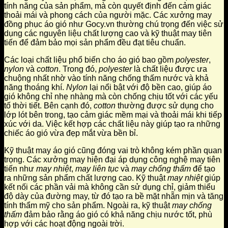
tính năng của sản phẩm, mà còn quyết định đến cảm giác
thoải mái và phong cách của người mặc. Các xưởng may
đồng phục áo gió như Gocy.vn thường chú trọng đến việc sử
dụng các nguyên liệu chất lượng cao và kỹ thuật may tiên
tiến để đảm bảo mọi sản phẩm đều đạt tiêu chuẩn.
Các loại chất liệu phổ biến cho áo gió bao gồm
polyester
,
nylon
và
cotton
. Trong đó,
polyester
là chất liệu được ưa
chuộng nhất nhờ vào tính năng chống thấm nước và khả
năng thoáng khí.
Nylon
lại nổi bật với độ bền cao, giúp áo
gió không chỉ nhẹ nhàng mà còn chống chịu tốt với các yếu
tố thời tiết. Bên cạnh đó,
cotton
thường được sử dụng cho
lớp lót bên trong, tạo cảm giác mềm mại và thoải mái khi tiếp
xúc với da. Việc kết hợp các chất liệu này giúp tạo ra những
chiếc áo gió vừa đẹp mắt vừa bền bỉ.
Kỹ thuật may áo gió cũng đóng vai trò không kém phần quan
trọng. Các xưởng may hiện đại áp dụng công nghệ may tiên
tiến như
may nhiệt
,
may liên tục
và
may chống thấm
để tạo
ra những sản phẩm chất lượng cao. Kỹ thuật
may nhiệt
giúp
kết nối các phần vải mà không cần sử dụng chỉ, giảm thiểu
độ dày của đường may, từ đó tạo ra bề mặt nhẵn mịn và tăng
tính thẩm mỹ cho sản phẩm. Ngoài ra, kỹ thuật
may chống
thấm
đảm bảo rằng áo gió có khả năng chịu nước tốt, phù
hợp với các hoạt động ngoài trời.