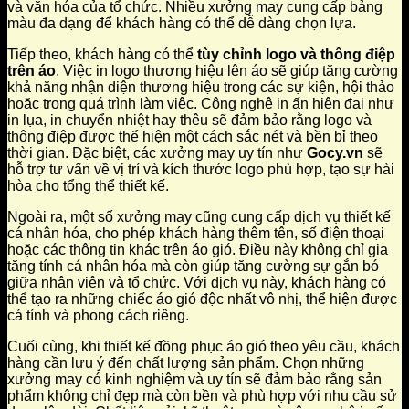
và văn hóa của tổ chức. Nhiều xưởng may cung cấp bảng
màu đa dạng để khách hàng có thể dễ dàng chọn lựa.
Tiếp theo, khách hàng có thể
tùy chỉnh logo và thông điệp
trên áo
. Việc in logo thương hiệu lên áo sẽ giúp tăng cường
khả năng nhận diện thương hiệu trong các sự kiện, hội thảo
hoặc trong quá trình làm việc. Công nghệ in ấn hiện đại như
in lụa, in chuyển nhiệt hay thêu sẽ đảm bảo rằng logo và
thông điệp được thể hiện một cách sắc nét và bền bỉ theo
thời gian. Đặc biệt, các xưởng may uy tín như
Gocy.vn
sẽ
hỗ trợ tư vấn về vị trí và kích thước logo phù hợp, tạo sự hài
hòa cho tổng thể thiết kế.
Ngoài ra, một số xưởng may cũng cung cấp dịch vụ thiết kế
cá nhân hóa, cho phép khách hàng thêm tên, số điện thoại
hoặc các thông tin khác trên áo gió. Điều này không chỉ gia
tăng tính cá nhân hóa mà còn giúp tăng cường sự gắn bó
giữa nhân viên và tổ chức. Với dịch vụ này, khách hàng có
thể tạo ra những chiếc áo gió độc nhất vô nhị, thể hiện được
cá tính và phong cách riêng.
Cuối cùng, khi thiết kế đồng phục áo gió theo yêu cầu, khách
hàng cần lưu ý đến chất lượng sản phẩm. Chọn những
xưởng may có kinh nghiệm và uy tín sẽ đảm bảo rằng sản
phẩm không chỉ đẹp mà còn bền và phù hợp với nhu cầu sử