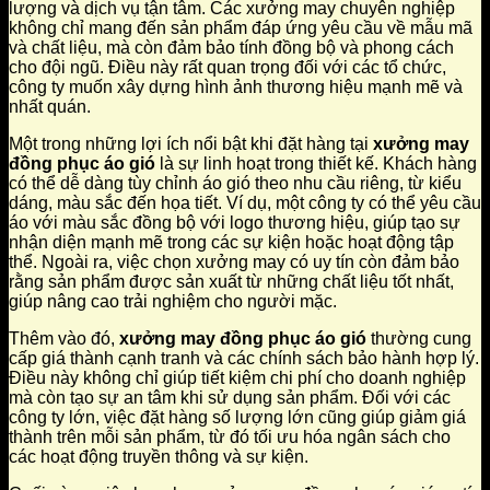
lượng và dịch vụ tận tâm. Các xưởng may chuyên nghiệp
không chỉ mang đến sản phẩm đáp ứng yêu cầu về mẫu mã
và chất liệu, mà còn đảm bảo tính đồng bộ và phong cách
cho đội ngũ. Điều này rất quan trọng đối với các tổ chức,
công ty muốn xây dựng hình ảnh thương hiệu mạnh mẽ và
nhất quán.
Một trong những lợi ích nổi bật khi đặt hàng tại
xưởng may
đồng phục áo gió
là sự linh hoạt trong thiết kế. Khách hàng
có thể dễ dàng tùy chỉnh áo gió theo nhu cầu riêng, từ kiểu
dáng, màu sắc đến họa tiết. Ví dụ, một công ty có thể yêu cầu
áo với màu sắc đồng bộ với logo thương hiệu, giúp tạo sự
nhận diện mạnh mẽ trong các sự kiện hoặc hoạt động tập
thể. Ngoài ra, việc chọn xưởng may có uy tín còn đảm bảo
rằng sản phẩm được sản xuất từ những chất liệu tốt nhất,
giúp nâng cao trải nghiệm cho người mặc.
Thêm vào đó,
xưởng may đồng phục áo gió
thường cung
cấp giá thành cạnh tranh và các chính sách bảo hành hợp lý.
Điều này không chỉ giúp tiết kiệm chi phí cho doanh nghiệp
mà còn tạo sự an tâm khi sử dụng sản phẩm. Đối với các
công ty lớn, việc đặt hàng số lượng lớn cũng giúp giảm giá
thành trên mỗi sản phẩm, từ đó tối ưu hóa ngân sách cho
các hoạt động truyền thông và sự kiện.