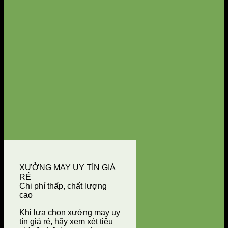
XƯỞNG MAY UY TÍN GIÁ
RẺ
Chi phí thấp, chất lượng
cao
Khi lựa chọn xưởng may uy
tín giá rẻ, hãy xem xét tiêu