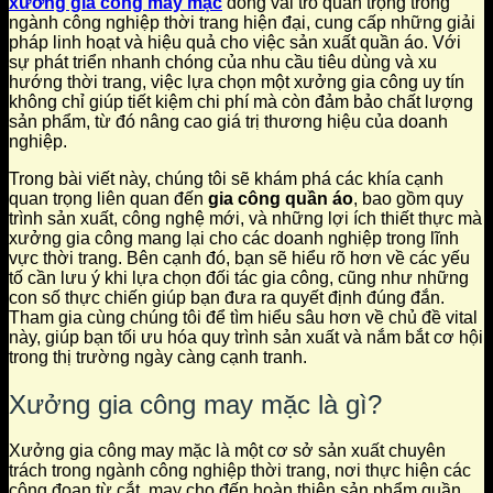
xưởng gia công may mặc
đóng vai trò quan trọng trong
ngành công nghiệp thời trang hiện đại, cung cấp những giải
pháp linh hoạt và hiệu quả cho việc sản xuất quần áo. Với
sự phát triển nhanh chóng của nhu cầu tiêu dùng và xu
hướng thời trang, việc lựa chọn một xưởng gia công uy tín
không chỉ giúp tiết kiệm chi phí mà còn đảm bảo chất lượng
sản phẩm, từ đó nâng cao giá trị thương hiệu của doanh
nghiệp.
Trong bài viết này, chúng tôi sẽ khám phá các khía cạnh
quan trọng liên quan đến
gia công quần áo
, bao gồm quy
trình sản xuất, công nghệ mới, và những lợi ích thiết thực mà
xưởng gia công mang lại cho các doanh nghiệp trong lĩnh
vực thời trang. Bên cạnh đó, bạn sẽ hiểu rõ hơn về các yếu
tố cần lưu ý khi lựa chọn đối tác gia công, cũng như những
con số thực chiến giúp bạn đưa ra quyết định đúng đắn.
Tham gia cùng chúng tôi để tìm hiểu sâu hơn về chủ đề vital
này, giúp bạn tối ưu hóa quy trình sản xuất và nắm bắt cơ hội
trong thị trường ngày càng cạnh tranh.
Xưởng gia công may mặc là gì?
Xưởng gia công may mặc là một cơ sở sản xuất chuyên
trách trong ngành công nghiệp thời trang, nơi thực hiện các
công đoạn từ cắt, may cho đến hoàn thiện sản phẩm quần