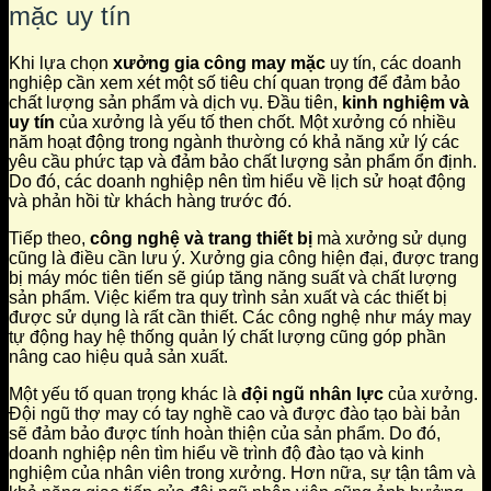
mặc uy tín
Khi lựa chọn
xưởng gia công may mặc
uy tín, các doanh
nghiệp cần xem xét một số tiêu chí quan trọng để đảm bảo
chất lượng sản phẩm và dịch vụ. Đầu tiên,
kinh nghiệm và
uy tín
của xưởng là yếu tố then chốt. Một xưởng có nhiều
năm hoạt động trong ngành thường có khả năng xử lý các
yêu cầu phức tạp và đảm bảo chất lượng sản phẩm ổn định.
Do đó, các doanh nghiệp nên tìm hiểu về lịch sử hoạt động
và phản hồi từ khách hàng trước đó.
Tiếp theo,
công nghệ và trang thiết bị
mà xưởng sử dụng
cũng là điều cần lưu ý. Xưởng gia công hiện đại, được trang
bị máy móc tiên tiến sẽ giúp tăng năng suất và chất lượng
sản phẩm. Việc kiểm tra quy trình sản xuất và các thiết bị
được sử dụng là rất cần thiết. Các công nghệ như máy may
tự động hay hệ thống quản lý chất lượng cũng góp phần
nâng cao hiệu quả sản xuất.
Một yếu tố quan trọng khác là
đội ngũ nhân lực
của xưởng.
Đội ngũ thợ may có tay nghề cao và được đào tạo bài bản
sẽ đảm bảo được tính hoàn thiện của sản phẩm. Do đó,
doanh nghiệp nên tìm hiểu về trình độ đào tạo và kinh
nghiệm của nhân viên trong xưởng. Hơn nữa, sự tận tâm và