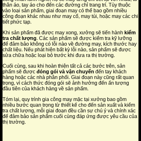
thân áo, tay áo cho đến các đường chỉ trang trí. Tùy thuộc
vào loại sản phẩm, giai đoạn may có thể bao gồm nhiều
công đoạn khác nhau như may cổ, may túi, hoặc may các chi
tiết phức tạp.
Khi sản phẩm đã được may xong, xưởng sẽ tiến hành
kiểm
tra chất lượng
. Các sản phẩm sẽ được kiểm tra kỹ lưỡng
để đảm bảo không có lỗi nào về đường may, kích thước hay
chất liệu. Nếu phát hiện bất kỳ lỗi nào, sản phẩm sẽ được
sửa chữa hoặc loại bỏ trước khi đưa ra thị trường.
Cuối cùng, sau khi hoàn thiện tất cả các bước trên, sản
phẩm sẽ được
đóng gói và vận chuyển
đến tay khách
hàng hoặc các nhà phân phối. Giai đoạn này cũng rất quan
trọng, vì cách thức đóng gói sẽ ảnh hưởng đến ấn tượng
đầu tiên của khách hàng về sản phẩm.
Tóm lại, quy trình gia công may mặc tại xưởng bao gồm
nhiều bước quan trọng từ thiết kế cho đến sản xuất và kiểm
tra chất lượng, mỗi giai đoạn đều cần sự chú ý và chính xác
để đảm bảo sản phẩm cuối cùng đáp ứng được yêu cầu của
thị trường.