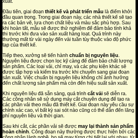
xuất.
Đầu tiên, giai đoạn
thiết kế và phát triển mẫu
là điểm khởi
đầu quan trọng. Trong giai đoạn này, các nhà thiết kế sẽ tạo
ra các bản vẽ, lựa chọn chất liệu và màu sắc phù hợp. Sau
khi hoàn tất, mẫu sẽ được thử nghiệm để đảm bảo tính khả
thi trước khi đưa vào sản xuất hàng loạt. Quá trình này
thường mất từ vài ngày đến vài tuần tùy thuộc vào độ phức
tạp của thiết kế.
Tiếp theo, xưởng sẽ tiến hành
chuẩn bị nguyên liệu
.
Nguyên liệu được chọn lọc kỹ càng để đảm bảo chất lượng
sản phẩm. Các loại vải, chỉ may, và các phụ kiện khác sẽ
được tập hợp và kiểm tra trước khi chuyển sang giai đoạn
sản xuất. Việc chuẩn bị nguyên liệu không chỉ ảnh hưởng
đến chất lượng sản phẩm mà còn đến hiệu suất sản xuất.
Khi nguyên liệu đã sẵn sàng, quá trình
cắt vải
sẽ diễn ra.
Các công nhân sẽ sử dụng máy cắt chuyên dụng để tạo ra
các phần vải theo mẫu đã thiết kế. Giai đoạn này yêu cầu sự
chính xác cao, vì bất kỳ sai sót nào cũng có thể dẫn đến lãng
phí nguyên liệu và thời gian.
Sau khi cắt, các phần vải sẽ được
may lại thành sản phẩm
hoàn chỉnh
. Công đoạn này thường được thực hiện bởi các
công nhân lành nghề, họ sẽ may từng chi tiết lại với nhau, từ