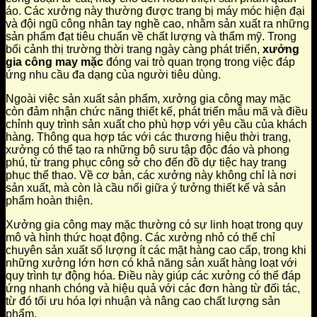
áo. Các xưởng này thường được trang bị máy móc hiện đại
và đội ngũ công nhân tay nghề cao, nhằm sản xuất ra những
sản phẩm đạt tiêu chuẩn về chất lượng và thẩm mỹ. Trong
bối cảnh thị trường thời trang ngày càng phát triển,
xưởng
gia công may mặc
đóng vai trò quan trọng trong việc đáp
ứng nhu cầu đa dạng của người tiêu dùng.
Ngoài việc sản xuất sản phẩm, xưởng gia công may mặc
còn đảm nhận chức năng thiết kế, phát triển mẫu mã và điều
chỉnh quy trình sản xuất cho phù hợp với yêu cầu của khách
hàng. Thông qua hợp tác với các thương hiệu thời trang,
xưởng có thể tạo ra những bộ sưu tập độc đáo và phong
phú, từ trang phục công sở cho đến đồ dự tiệc hay trang
phục thể thao. Về cơ bản, các xưởng này không chỉ là nơi
sản xuất, mà còn là cầu nối giữa ý tưởng thiết kế và sản
phẩm hoàn thiện.
Xưởng gia công may mặc thường có sự linh hoạt trong quy
mô và hình thức hoạt động. Các xưởng nhỏ có thể chỉ
chuyên sản xuất số lượng ít các mặt hàng cao cấp, trong khi
những xưởng lớn hơn có khả năng sản xuất hàng loạt với
quy trình tự động hóa. Điều này giúp các xưởng có thể đáp
ứng nhanh chóng và hiệu quả với các đơn hàng từ đối tác,
từ đó tối ưu hóa lợi nhuận và nâng cao chất lượng sản
phẩm.