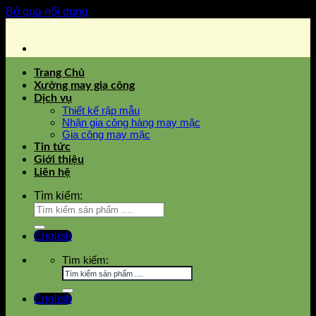
Bỏ qua nội dung
Trang Chủ
Xưởng may gia công
Dịch vụ
Thiết kế rập mẫu
Nhận gia công hàng may mặc
Gia công may mặc
Tin tức
Giới thiệu
Liên hệ
Tìm kiếm:
English
Tìm kiếm:
English