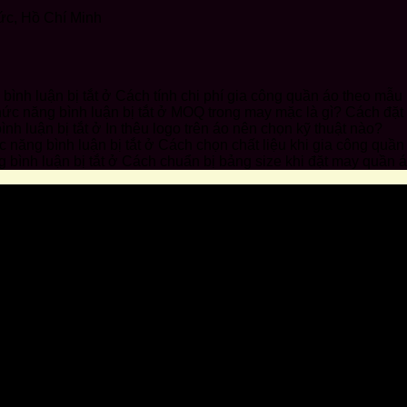
ức, Hồ Chí Minh
ình luận bị tắt
ở Cách tính chi phí gia công quần áo theo mẫu
ức năng bình luận bị tắt
ở MOQ trong may mặc là gì? Cách đặt
nh luận bị tắt
ở In thêu logo trên áo nên chọn kỹ thuật nào?
 năng bình luận bị tắt
ở Cách chọn chất liệu khi gia công quần
bình luận bị tắt
ở Cách chuẩn bị bảng size khi đặt may quần 