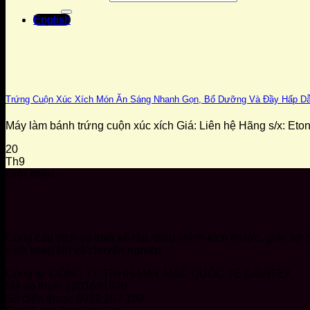
English
Trứng Cuộn Xúc Xích Món Ăn Sáng Nhanh Gọn, Bổ Dưỡng Và Đầy Hấp D
Máy làm bánh trứng cuộn xúc xích Giá: Liên hệ Hãng s/x: Eton 
20
Th9
Giới thiệu
Cung cấp dịch vụ thiết kế rập, điều chỉnh kích thước, giác s
trình khép kín và chuyên nghiệp
Công ty: CÔNG TY TNHH MAY MẶC QUỐC TẾ GAVITEX
Mã số thuế: 1201691020
Số điện thoại: 0972 107 109