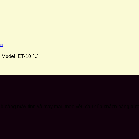
ẫn
Model: ET-10 [...]
ơ đồ bằng máy tính và may mẫu theo yêu cầu của khách hàng dựa 