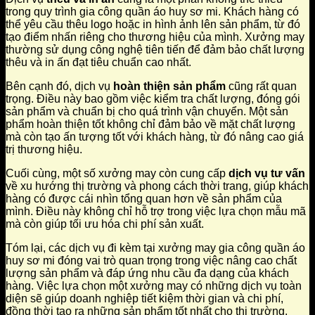
trong quy trình gia công quần áo huy sơ mi. Khách hàng có
thể yêu cầu thêu logo hoặc in hình ảnh lên sản phẩm, từ đó
tạo điểm nhấn riêng cho thương hiệu của mình. Xưởng may
thường sử dụng công nghệ tiên tiến để đảm bảo chất lượng
thêu và in ấn đạt tiêu chuẩn cao nhất.
Bên cạnh đó, dịch vụ
hoàn thiện sản phẩm
cũng rất quan
trọng. Điều này bao gồm việc kiểm tra chất lượng, đóng gói
sản phẩm và chuẩn bị cho quá trình vận chuyển. Một sản
phẩm hoàn thiện tốt không chỉ đảm bảo về mặt chất lượng
mà còn tạo ấn tượng tốt với khách hàng, từ đó nâng cao giá
trị thương hiệu.
Cuối cùng, một số xưởng may còn cung cấp
dịch vụ tư vấn
về xu hướng thị trường và phong cách thời trang, giúp khách
hàng có được cái nhìn tổng quan hơn về sản phẩm của
mình. Điều này không chỉ hỗ trợ trong việc lựa chọn mẫu mã
mà còn giúp tối ưu hóa chi phí sản xuất.
Tóm lại, các dịch vụ đi kèm tại xưởng may gia công quần áo
huy sơ mi đóng vai trò quan trọng trong việc nâng cao chất
lượng sản phẩm và đáp ứng nhu cầu đa dạng của khách
hàng. Việc lựa chọn một xưởng may có những dịch vụ toàn
diện sẽ giúp doanh nghiệp tiết kiệm thời gian và chi phí,
đồng thời tạo ra những sản phẩm tốt nhất cho thị trường.