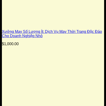
Xưởng May Số Lượng Ít: Dịch Vụ May Thời Trang Độc Đáo
Cho Doanh Nghiệp Nhỏ
$
1,000.00