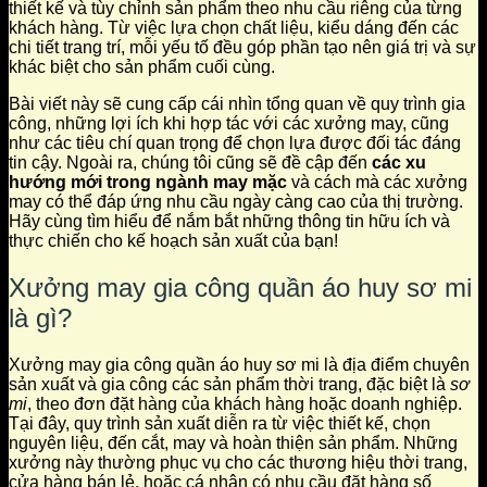
thiết kế và tùy chỉnh sản phẩm theo nhu cầu riêng của từng
khách hàng. Từ việc lựa chọn chất liệu, kiểu dáng đến các
chi tiết trang trí, mỗi yếu tố đều góp phần tạo nên giá trị và sự
khác biệt cho sản phẩm cuối cùng.
Bài viết này sẽ cung cấp cái nhìn tổng quan về quy trình gia
công, những lợi ích khi hợp tác với các xưởng may, cũng
như các tiêu chí quan trọng để chọn lựa được đối tác đáng
tin cậy. Ngoài ra, chúng tôi cũng sẽ đề cập đến
các xu
hướng mới trong ngành may mặc
và cách mà các xưởng
may có thể đáp ứng nhu cầu ngày càng cao của thị trường.
Hãy cùng tìm hiểu để nắm bắt những thông tin hữu ích và
thực chiến cho kế hoạch sản xuất của bạn!
Xưởng may gia công quần áo huy sơ mi
là gì?
Xưởng may gia công quần áo huy sơ mi là địa điểm chuyên
sản xuất và gia công các sản phẩm thời trang, đặc biệt là
sơ
mi
, theo đơn đặt hàng của khách hàng hoặc doanh nghiệp.
Tại đây, quy trình sản xuất diễn ra từ việc thiết kế, chọn
nguyên liệu, đến cắt, may và hoàn thiện sản phẩm. Những
xưởng này thường phục vụ cho các thương hiệu thời trang,
cửa hàng bán lẻ, hoặc cá nhân có nhu cầu đặt hàng số