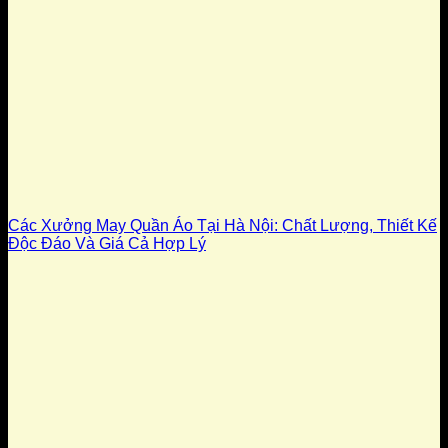
Các Xưởng May Quần Áo Tại Hà Nội: Chất Lượng, Thiết Kế
Độc Đáo Và Giá Cả Hợp Lý