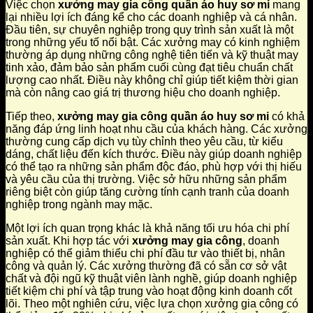
Việc chọn
xưởng may gia công quần áo huy sơ mi
mang
lại nhiều lợi ích đáng kể cho các doanh nghiệp và cá nhân.
Đầu tiên, sự chuyên nghiệp trong quy trình sản xuất là một
trong những yếu tố nổi bật. Các xưởng may có kinh nghiệm
thường áp dụng những công nghệ tiên tiến và kỹ thuật may
tinh xảo, đảm bảo sản phẩm cuối cùng đạt tiêu chuẩn chất
lượng cao nhất. Điều này không chỉ giúp tiết kiệm thời gian
mà còn nâng cao giá trị thương hiệu cho doanh nghiệp.
Tiếp theo,
xưởng may gia công quần áo huy sơ mi
có khả
năng đáp ứng linh hoạt nhu cầu của khách hàng. Các xưởng
thường cung cấp dịch vụ tùy chỉnh theo yêu cầu, từ kiểu
dáng, chất liệu đến kích thước. Điều này giúp doanh nghiệp
có thể tạo ra những sản phẩm độc đáo, phù hợp với thị hiếu
và yêu cầu của thị trường. Việc sở hữu những sản phẩm
riêng biệt còn giúp tăng cường tính cạnh tranh của doanh
nghiệp trong ngành may mặc.
Một lợi ích quan trọng khác là khả năng tối ưu hóa chi phí
sản xuất. Khi hợp tác với
xưởng may gia công
, doanh
nghiệp có thể giảm thiểu chi phí đầu tư vào thiết bị, nhân
công và quản lý. Các xưởng thường đã có sẵn cơ sở vật
chất và đội ngũ kỹ thuật viên lành nghề, giúp doanh nghiệp
tiết kiệm chi phí và tập trung vào hoạt động kinh doanh cốt
lõi. Theo một nghiên cứu, việc lựa chọn xưởng gia công có