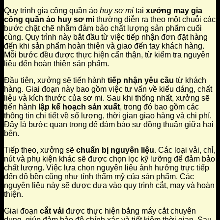
Quy trình gia công quần áo
huy sơ mi
tại
xưởng may gia
công quần áo huy sơ mi
thường diễn ra theo một chuỗi các
bước chặt chẽ nhằm đảm bảo chất lượng sản phẩm cuối
cùng. Quy trình này bắt đầu từ việc tiếp nhận đơn đặt hàng
đến khi sản phẩm hoàn thiện và giao đến tay khách hàng.
Mỗi bước đều được thực hiện cẩn thận, từ kiểm tra nguyên
liệu đến hoàn thiện sản phẩm.
Đầu tiên, xưởng sẽ tiến hành
tiếp nhận yêu cầu
từ khách
hàng. Giai đoạn này bao gồm việc tư vấn về kiểu dáng, chất
liệu và kích thước của sơ mi. Sau khi thống nhất, xưởng sẽ
tiến hành
lập kế hoạch sản xuất
, trong đó bao gồm các
thông tin chi tiết về số lượng, thời gian giao hàng và chi phí.
Đây là bước quan trọng để đảm bảo sự đồng thuận giữa hai
bên.
Tiếp theo, xưởng sẽ
chuẩn bị nguyên liệu
. Các loại vải, chỉ,
nút và phụ kiện khác sẽ được chọn lọc kỹ lưỡng để đảm bảo
chất lượng. Việc lựa chọn nguyên liệu ảnh hưởng trực tiếp
đến độ bền cũng như tính thẩm mỹ của sản phẩm. Các
nguyên liệu này sẽ được đưa vào quy trình cắt, may và hoàn
thiện.
Giai đoạn
cắt vải
được thực hiện bằng máy cắt chuyên
dụng, giúp đảm bảo độ chính xác và tiết kiệm thời gian. Sau