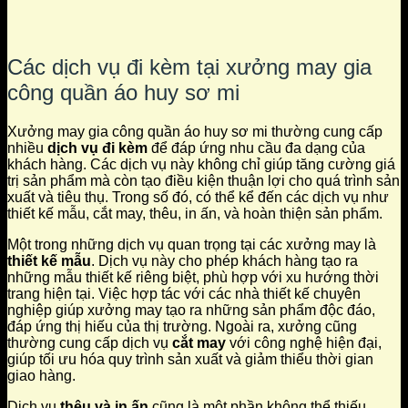
Các dịch vụ đi kèm tại xưởng may gia
công quần áo huy sơ mi
Xưởng may gia công quần áo huy sơ mi thường cung cấp
nhiều
dịch vụ đi kèm
để đáp ứng nhu cầu đa dạng của
khách hàng. Các dịch vụ này không chỉ giúp tăng cường giá
trị sản phẩm mà còn tạo điều kiện thuận lợi cho quá trình sản
xuất và tiêu thụ. Trong số đó, có thể kể đến các dịch vụ như
thiết kế mẫu, cắt may, thêu, in ấn, và hoàn thiện sản phẩm.
Một trong những dịch vụ quan trọng tại các xưởng may là
thiết kế mẫu
. Dịch vụ này cho phép khách hàng tạo ra
những mẫu thiết kế riêng biệt, phù hợp với xu hướng thời
trang hiện tại. Việc hợp tác với các nhà thiết kế chuyên
nghiệp giúp xưởng may tạo ra những sản phẩm độc đáo,
đáp ứng thị hiếu của thị trường. Ngoài ra, xưởng cũng
thường cung cấp dịch vụ
cắt may
với công nghệ hiện đại,
giúp tối ưu hóa quy trình sản xuất và giảm thiểu thời gian
giao hàng.
Dịch vụ
thêu và in ấn
cũng là một phần không thể thiếu