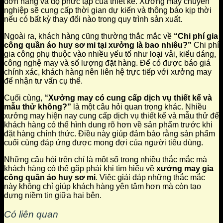
đơn hàng và độ phức tạp của thiết kế. Xưởng may chuyên
nghiệp sẽ cung cấp thời gian dự kiến và thông báo kịp thời
nếu có bất kỳ thay đổi nào trong quy trình sản xuất.
Ngoài ra, khách hàng cũng thường thắc mắc về
“Chi phí gia
công quần áo huy sơ mi tại xưởng là bao nhiêu?”
Chi phí
gia công phụ thuộc vào nhiều yếu tố như loại vải, kiểu dáng,
công nghệ may và số lượng đặt hàng. Để có được báo giá
chính xác, khách hàng nên liên hệ trực tiếp với xưởng may
để nhận tư vấn cụ thể.
Cuối cùng,
“Xưởng may có cung cấp dịch vụ thiết kế và
mẫu thử không?”
là một câu hỏi quan trọng khác. Nhiều
xưởng may hiện nay cung cấp dịch vụ thiết kế và mẫu thử để
khách hàng có thể hình dung rõ hơn về sản phẩm trước khi
đặt hàng chính thức. Điều này giúp đảm bảo rằng sản phẩm
cuối cùng đáp ứng được mong đợi của người tiêu dùng.
Những câu hỏi trên chỉ là một số trong nhiều thắc mắc mà
khách hàng có thể gặp phải khi tìm hiểu về
xưởng may gia
công quần áo huy sơ mi
. Việc giải đáp những thắc mắc
này không chỉ giúp khách hàng yên tâm hơn mà còn tạo
dựng niềm tin giữa hai bên.
Có liên quan