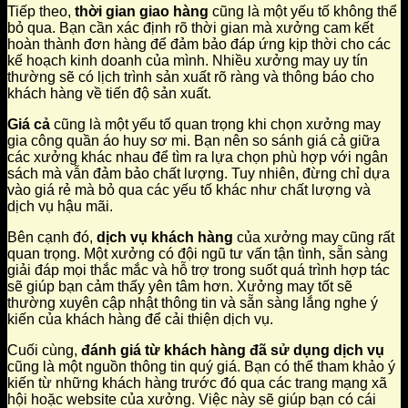
Tiếp theo,
thời gian giao hàng
cũng là một yếu tố không thể
bỏ qua. Bạn cần xác định rõ thời gian mà xưởng cam kết
hoàn thành đơn hàng để đảm bảo đáp ứng kịp thời cho các
kế hoạch kinh doanh của mình. Nhiều xưởng may uy tín
thường sẽ có lịch trình sản xuất rõ ràng và thông báo cho
khách hàng về tiến độ sản xuất.
Giá cả
cũng là một yếu tố quan trọng khi chọn xưởng may
gia công quần áo huy sơ mi. Bạn nên so sánh giá cả giữa
các xưởng khác nhau để tìm ra lựa chọn phù hợp với ngân
sách mà vẫn đảm bảo chất lượng. Tuy nhiên, đừng chỉ dựa
vào giá rẻ mà bỏ qua các yếu tố khác như chất lượng và
dịch vụ hậu mãi.
Bên cạnh đó,
dịch vụ khách hàng
của xưởng may cũng rất
quan trọng. Một xưởng có đội ngũ tư vấn tận tình, sẵn sàng
giải đáp mọi thắc mắc và hỗ trợ trong suốt quá trình hợp tác
sẽ giúp bạn cảm thấy yên tâm hơn. Xưởng may tốt sẽ
thường xuyên cập nhật thông tin và sẵn sàng lắng nghe ý
kiến của khách hàng để cải thiện dịch vụ.
Cuối cùng,
đánh giá từ khách hàng đã sử dụng dịch vụ
cũng là một nguồn thông tin quý giá. Bạn có thể tham khảo ý
kiến từ những khách hàng trước đó qua các trang mạng xã
hội hoặc website của xưởng. Việc này sẽ giúp bạn có cái