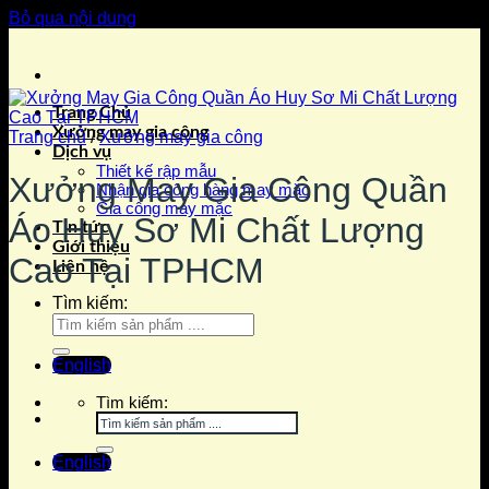
Bỏ qua nội dung
Trang Chủ
Xưởng may gia công
Trang chủ
/
Xưởng may gia công
Dịch vụ
Thiết kế rập mẫu
Xưởng May Gia Công Quần
Nhận gia công hàng may mặc
Gia công may mặc
Áo Huy Sơ Mi Chất Lượng
Tin tức
Giới thiệu
Cao Tại TPHCM
Liên hệ
Tìm kiếm:
English
Tìm kiếm:
English