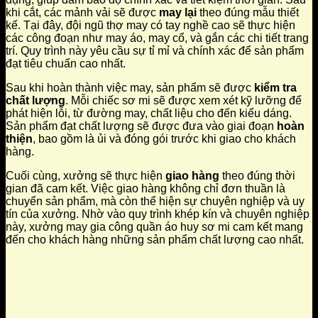
khi cắt, các mảnh vải sẽ được
may lại
theo đúng mẫu thiết
kế. Tại đây, đội ngũ thợ may có tay nghề cao sẽ thực hiện
các công đoạn như may áo, may cổ, và gắn các chi tiết trang
trí. Quy trình này yêu cầu sự tỉ mỉ và chính xác để sản phẩm
đạt tiêu chuẩn cao nhất.
Sau khi hoàn thành việc may, sản phẩm sẽ được
kiểm tra
chất lượng
. Mỗi chiếc sơ mi sẽ được xem xét kỹ lưỡng để
phát hiện lỗi, từ đường may, chất liệu cho đến kiểu dáng.
Sản phẩm đạt chất lượng sẽ được đưa vào giai đoạn
hoàn
thiện
, bao gồm là ủi và đóng gói trước khi giao cho khách
hàng.
Cuối cùng, xưởng sẽ thực hiện
giao hàng
theo đúng thời
gian đã cam kết. Việc giao hàng không chỉ đơn thuần là
chuyển sản phẩm, mà còn thể hiện sự chuyên nghiệp và uy
tín của xưởng. Nhờ vào quy trình khép kín và chuyên nghiệp
này, xưởng may gia công quần áo huy sơ mi cam kết mang
đến cho khách hàng những sản phẩm chất lượng cao nhất.