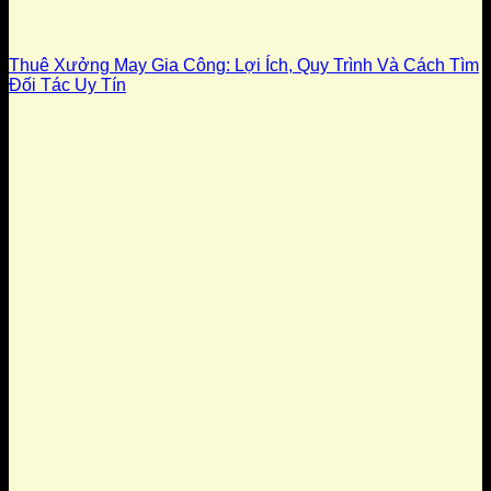
Thuê Xưởng May Gia Công: Lợi Ích, Quy Trình Và Cách Tìm
Đối Tác Uy Tín