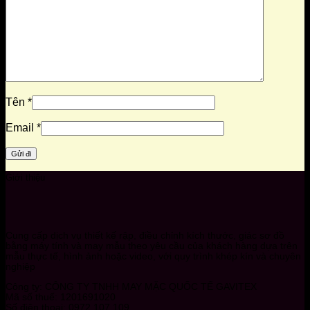
Tên
*
Email
*
Giới thiệu
Cung cấp dịch vụ thiết kế rập, điều chỉnh kích thước, giác sơ đồ
bằng máy tính và may mẫu theo yêu cầu của khách hàng dựa trên
mẫu thực tế, hình ảnh hoặc video, với quy trình khép kín và chuyên
nghiệp
Công ty: CÔNG TY TNHH MAY MẶC QUỐC TẾ GAVITEX
Mã số thuế: 1201691020
Số điện thoại: 0972 107 109