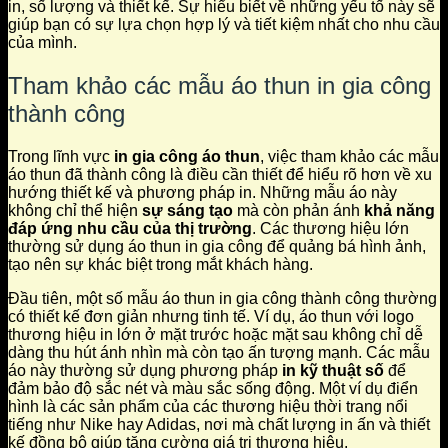
in, số lượng và thiết kế. Sự hiểu biết về những yếu tố này sẽ
giúp bạn có sự lựa chọn hợp lý và tiết kiệm nhất cho nhu cầu
của mình.
Tham khảo các mẫu áo thun in gia công
thành công
Trong lĩnh vực
in gia công áo thun
, việc tham khảo các mẫu
áo thun đã thành công là điều cần thiết để hiểu rõ hơn về xu
hướng thiết kế và phương pháp in. Những mẫu áo này
không chỉ thể hiện
sự sáng tạo
mà còn phản ánh
khả năng
đáp ứng nhu cầu của thị trường
. Các thương hiệu lớn
thường sử dụng áo thun in gia công để quảng bá hình ảnh,
tạo nên sự khác biệt trong mắt khách hàng.
Đầu tiên, một số mẫu áo thun in gia công thành công thường
có thiết kế đơn giản nhưng tinh tế. Ví dụ, áo thun với logo
thương hiệu in lớn ở mặt trước hoặc mặt sau không chỉ dễ
dàng thu hút ánh nhìn mà còn tạo ấn tượng mạnh. Các mẫu
áo này thường sử dụng phương pháp
in kỹ thuật số
để
đảm bảo độ sắc nét và màu sắc sống động. Một ví dụ điển
hình là các sản phẩm của các thương hiệu thời trang nổi
tiếng như Nike hay Adidas, nơi mà chất lượng in ấn và thiết
kế đồng bộ giúp tăng cường giá trị thương hiệu.