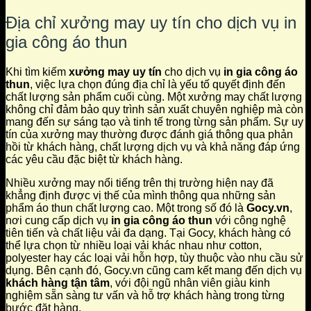
Địa chỉ xưởng may uy tín cho dịch vụ in
gia công áo thun
Khi tìm kiếm
xưởng may uy tín
cho dịch vụ
in gia công áo
thun
, việc lựa chọn đúng địa chỉ là yếu tố quyết định đến
chất lượng sản phẩm cuối cùng. Một xưởng may chất lượng
không chỉ đảm bảo quy trình sản xuất chuyên nghiệp mà còn
mang đến sự sáng tạo và tinh tế trong từng sản phẩm. Sự uy
tín của xưởng may thường được đánh giá thông qua phản
hồi từ khách hàng, chất lượng dịch vụ và khả năng đáp ứng
các yêu cầu đặc biệt từ khách hàng.
Nhiều xưởng may nổi tiếng trên thị trường hiện nay đã
khẳng định được vị thế của mình thông qua những sản
phẩm áo thun chất lượng cao. Một trong số đó là
Gocy.vn
,
nơi cung cấp dịch vụ
in gia công áo thun
với công nghệ
tiên tiến và chất liệu vải đa dạng. Tại Gocy, khách hàng có
thể lựa chọn từ nhiều loại vải khác nhau như cotton,
polyester hay các loại vải hỗn hợp, tùy thuộc vào nhu cầu sử
dụng. Bên cạnh đó, Gocy.vn cũng cam kết mang đến dịch vụ
khách hàng tận tâm
, với đội ngũ nhân viên giàu kinh
nghiệm sẵn sàng tư vấn và hỗ trợ khách hàng trong từng
bước đặt hàng.