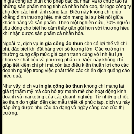
In gia công áo thun cho phép các cá nhân và tổ chức tạo ra
những sản phẩm mang tính cá nhân hóa cao, từ logo công ty
cho đến các hình ảnh sáng tạo. Điều này không chỉ giúp
khẳng định thương hiệu mà còn mang lại sự kết nối giữa
khách hàng và sản phẩm. Theo một nghiên cứu, 70% người
tiêu dùng cho biết họ cảm thấy gần gũi hơn với thương hiệu
khi nhận được sản phẩm cá nhân hóa.
Ngoài ra, dịch vụ
in gia công áo thun
còn có lợi thế về chi
phí, đặc biệt khi đặt hàng với số lượng lớn. Các xưởng in
thường cung cấp mức giá cạnh tranh cùng với nhiều lựa
chọn về chất liệu và phương pháp in. Việc này không chỉ
giúp tiết kiệm chi phí mà còn tạo điều kiện thuận lợi cho các
doanh nghiệp trong việc phát triển các chiến dịch quảng cáo
hiệu quả.
Như vậy, dịch vụ
in gia công áo thun
không chỉ mang lại
giá trị thẩm mỹ mà còn hỗ trợ mạnh mẽ cho hoạt động kinh
doanh và marketing của các doanh nghiệp. Từ những chiếc
áo thun đơn giản đến các mẫu thiết kế phức tạp, dịch vụ này
đáp ứng được nhu cầu đa dạng và ngày càng cao của thị
trường.