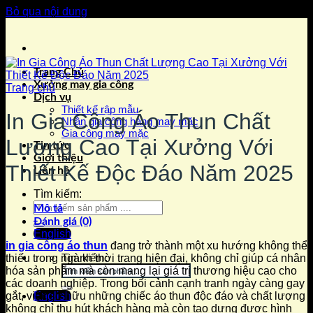
Bỏ qua nội dung
Trang Chủ
Xưởng may gia công
Trang chủ
Dịch vụ
Thiết kế rập mẫu
In Gia Công Áo Thun Chất
Nhận gia công hàng may mặc
Gia công may mặc
Lượng Cao Tại Xưởng Với
Tin tức
Giới thiệu
Thiết Kế Độc Đáo Năm 2025
Liên hệ
Tìm kiếm:
Mô tả
Đánh giá (0)
English
in gia công áo thun
đang trở thành một xu hướng không thể
Tìm kiếm:
thiếu trong ngành thời trang hiện đại, không chỉ giúp cá nhân
hóa sản phẩm mà còn mang lại giá trị thương hiệu cao cho
các doanh nghiệp. Trong bối cảnh cạnh tranh ngày càng gay
gắt, việc sở hữu những chiếc áo thun độc đáo và chất lượng
English
không chỉ thu hút khách hàng mà còn tạo dựng được hình