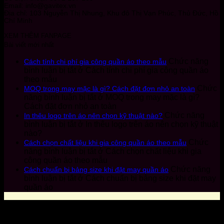
Email: info@gavitex.vn
Địa chỉ: 103 Nguyễn Thị Nhung, Khu đô Thị Vạn Phúc, Thủ Đức, Hồ
Chí Minh
XEM THÊM FANPAGE
Bài viết mới nhất
Chức năng
Cách tính chi phí gia công quần áo theo mẫu
bình luận bị tắt
ở Cách tính chi phí gia công quần áo
theo mẫu
Chức
MOQ trong may mặc là gì? Cách đặt đơn nhỏ an toàn
năng bình luận bị tắt
ở MOQ trong may mặc là gì?
Cách đặt đơn nhỏ an toàn
Chức năng
In thêu logo trên áo nên chọn kỹ thuật nào?
bình luận bị tắt
ở In thêu logo trên áo nên chọn kỹ thuật
nào?
Chức
Cách chọn chất liệu khi gia công quần áo theo mẫu
năng bình luận bị tắt
ở Cách chọn chất liệu khi gia
công quần áo theo mẫu
Chức năng
Cách chuẩn bị bảng size khi đặt may quần áo
bình luận bị tắt
ở Cách chuẩn bị bảng size khi đặt may
quần áo
Copyright 2026 by Canaan Group © All Rights Reserved