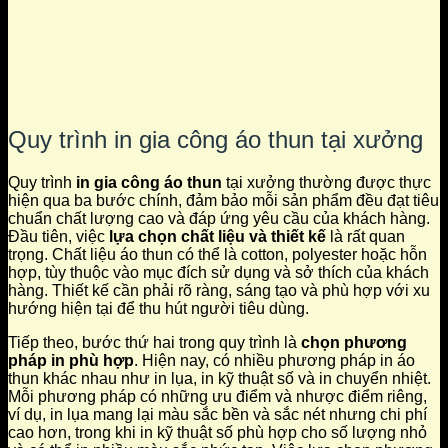
Quy trình in gia công áo thun tại xưởng
Quy trình
in gia công áo thun
tại xưởng thường được thực
hiện qua ba bước chính, đảm bảo mỗi sản phẩm đều đạt tiêu
chuẩn chất lượng cao và đáp ứng yêu cầu của khách hàng.
Đầu tiên, việc
lựa chọn chất liệu và thiết kế
là rất quan
trọng. Chất liệu áo thun có thể là cotton, polyester hoặc hỗn
hợp, tùy thuộc vào mục đích sử dụng và sở thích của khách
hàng. Thiết kế cần phải rõ ràng, sáng tạo và phù hợp với xu
hướng hiện tại để thu hút người tiêu dùng.
Tiếp theo, bước thứ hai trong quy trình là
chọn phương
pháp in phù hợp
. Hiện nay, có nhiều phương pháp in áo
thun khác nhau như in lụa, in kỹ thuật số và in chuyển nhiệt.
Mỗi phương pháp có những ưu điểm và nhược điểm riêng,
ví dụ, in lụa mang lại màu sắc bền và sắc nét nhưng chi phí
cao hơn, trong khi in kỹ thuật số phù hợp cho số lượng nhỏ