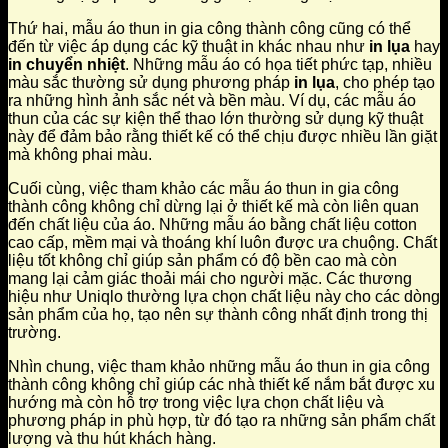
Thứ hai, mẫu áo thun in gia công thành công cũng có thể
đến từ việc áp dụng các kỹ thuật in khác nhau như
in lụa
hay
in chuyển nhiệt
. Những mẫu áo có họa tiết phức tạp, nhiều
màu sắc thường sử dụng phương pháp
in lụa
, cho phép tạo
ra những hình ảnh sắc nét và bền màu. Ví dụ, các mẫu áo
thun của các sự kiện thể thao lớn thường sử dụng kỹ thuật
này để đảm bảo rằng thiết kế có thể chịu được nhiều lần giặt
mà không phai màu.
Cuối cùng, việc tham khảo các mẫu áo thun in gia công
thành công không chỉ dừng lại ở thiết kế mà còn liên quan
đến chất liệu của áo. Những mẫu áo bằng chất liệu cotton
cao cấp, mềm mại và thoáng khí luôn được ưa chuộng. Chất
liệu tốt không chỉ giúp sản phẩm có độ bền cao mà còn
mang lại cảm giác thoải mái cho người mặc. Các thương
hiệu như Uniqlo thường lựa chọn chất liệu này cho các dòng
sản phẩm của họ, tạo nên sự thành công nhất định trong thị
trường.
Nhìn chung, việc tham khảo những mẫu áo thun in gia công
thành công không chỉ giúp các nhà thiết kế nắm bắt được xu
hướng mà còn hỗ trợ trong việc lựa chọn chất liệu và
phương pháp in phù hợp, từ đó tạo ra những sản phẩm chất
lượng và thu hút khách hàng.