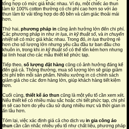
tổng hợp có mức giá khác nhau. Ví dụ, một chiếc áo thun
làm từ 100% cotton thường có chi phí cao hơn so với áo
thun làm từ vải tổng hợp do độ bền và cảm giác thoải mái
hơn.
Thứ hai,
phương pháp in
cũng ảnh hưởng lớn đến chi phí.
Các phương pháp in như
in lụa
,
in kỹ thuật số
, và
in chuyển
nhiệt
sẽ có mức giá khác nhau. Trong đó,
in lụa
thường rẻ
hơn cho số lượng lớn nhưng yêu cầu đầu tư ban đầu cho
khuôn in, trong khi
in kỹ thuật số
có thể tốn kém hơn nhưng
lại linh hoạt cho các mẫu thiết kế phức tạp.
Tiếp theo,
số lượng đặt hàng
cũng có ảnh hưởng đáng kể
đến giá cả. Thông thường, mua số lượng lớn sẽ giúp giảm
chi phí trên mỗi sản phẩm. Nhiều xưởng in có chính sách
giảm giá cho các đơn hàng lớn, giúp khách hàng tiết kiệm
hơn.
Cuối cùng,
thiết kế áo thun
cũng là một yếu tố cần xem xét.
Nếu thiết kế có nhiều màu sắc hoặc chi tiết phức tạp, chi phí
in sẽ cao hơn do yêu cầu sử dụng nhiều mực và thời gian in
ấn lâu hơn.
Tóm lại, việc xác định giá cả cho dịch vụ
in gia công áo
thun
cần cân nhắc nhiều yếu tố như chất liệu, phương pháp