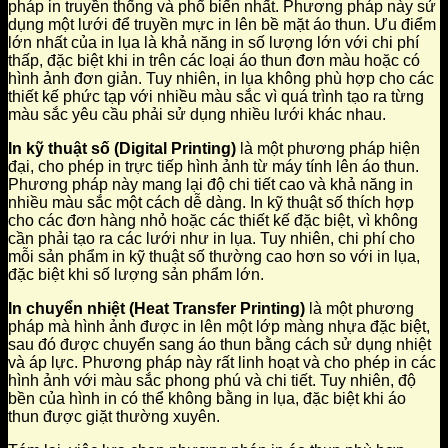
pháp in truyền thống và phổ biến nhất. Phương pháp này sử
dụng một lưới để truyền mực in lên bề mặt áo thun. Ưu điểm
lớn nhất của in lụa là khả năng in số lượng lớn với chi phí
thấp, đặc biệt khi in trên các loại áo thun đơn màu hoặc có
hình ảnh đơn giản. Tuy nhiên, in lụa không phù hợp cho các
thiết kế phức tạp với nhiều màu sắc vì quá trình tạo ra từng
màu sắc yêu cầu phải sử dụng nhiều lưới khác nhau.
In kỹ thuật số (Digital Printing)
là một phương pháp hiện
đại, cho phép in trực tiếp hình ảnh từ máy tính lên áo thun.
Phương pháp này mang lại độ chi tiết cao và khả năng in
nhiều màu sắc một cách dễ dàng. In kỹ thuật số thích hợp
cho các đơn hàng nhỏ hoặc các thiết kế đặc biệt, vì không
cần phải tạo ra các lưới như in lụa. Tuy nhiên, chi phí cho
mỗi sản phẩm in kỹ thuật số thường cao hơn so với in lụa,
đặc biệt khi số lượng sản phẩm lớn.
In chuyển nhiệt (Heat Transfer Printing)
là một phương
pháp mà hình ảnh được in lên một lớp màng nhựa đặc biệt,
sau đó được chuyển sang áo thun bằng cách sử dụng nhiệt
và áp lực. Phương pháp này rất linh hoạt và cho phép in các
hình ảnh với màu sắc phong phú và chi tiết. Tuy nhiên, độ
bền của hình in có thể không bằng in lụa, đặc biệt khi áo
thun được giặt thường xuyên.