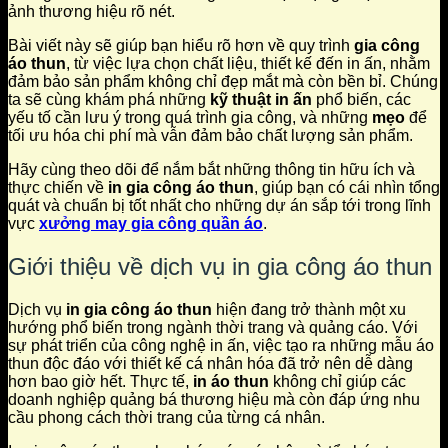
ảnh thương hiệu rõ nét.
Bài viết này sẽ giúp bạn hiểu rõ hơn về quy trình
gia công
áo thun
, từ việc lựa chọn chất liệu, thiết kế đến in ấn, nhằm
đảm bảo sản phẩm không chỉ đẹp mắt mà còn bền bỉ. Chúng
ta sẽ cùng khám phá những
kỹ thuật in ấn
phổ biến, các
yếu tố cần lưu ý trong quá trình gia công, và những
mẹo
để
tối ưu hóa chi phí mà vẫn đảm bảo chất lượng sản phẩm.
Hãy cùng theo dõi để nắm bắt những thông tin hữu ích và
thực chiến về
in gia công áo thun
, giúp bạn có cái nhìn tổng
quát và chuẩn bị tốt nhất cho những dự án sắp tới trong lĩnh
vực
xưởng may gia công quần áo
.
Giới thiệu về dịch vụ in gia công áo thun
Dịch vụ
in gia công áo thun
hiện đang trở thành một xu
hướng phổ biến trong ngành thời trang và quảng cáo. Với
sự phát triển của công nghệ in ấn, việc tạo ra những mẫu áo
thun độc đáo với thiết kế cá nhân hóa đã trở nên dễ dàng
hơn bao giờ hết. Thực tế,
in áo thun
không chỉ giúp các
doanh nghiệp quảng bá thương hiệu mà còn đáp ứng nhu
cầu phong cách thời trang của từng cá nhân.