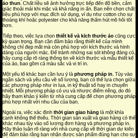
áo thun
. Chất liệu sẽ ảnh hưởng trực tiếp đến độ bền, cảm
giác thoải mái khi mặc và khả năng in ấn. Bạn nên chọn chất
liệu phù hợp với mục đích sử dụng, ví dụ như cotton cho sự
thoáng khí hoặc polyester cho khả năng thấm hút mồ hôi tốt
hơn.
Tiếp theo, việc lựa chọn
thiết kế và kích thước áo
cũng cực
kỳ quan trọng. Bạn cần đảm bảo rằng thiết kế của mình
không chỉ đẹp mắt mà còn phù hợp với kích thước và hình
dáng của người mặc. Để tránh những sai sót không đáng có,
hãy cung cấp rõ ràng thông tin về kích thước và mẫu thiết kế
của áo, bao gồm cả màu sắc và vị trí in.
Một yếu tố khác bạn cần lưu ý là
phương pháp in
. Tùy vào
ngân sách và yêu cầu về số lượng, bạn có thể lựa chọn giữa
các phương pháp như in lụa, in kỹ thuật số hay in chuyển
nhiệt. Mỗi phương pháp có ưu và nhược điểm riêng, do đó
hãy tham khảo ý kiến từ nhà cung cấp để chọn phương pháp
phù hợp nhất với nhu cầu của bạn.
Ngoài ra, việc xác định
thời gian giao hàng
là một khía
cạnh không thể thiếu. Thời gian sản xuất và giao hàng có thể
khác nhau tùy vào số lượng đơn hàng và phương pháp in.
Hãy thảo luận rõ ràng với nhà cung cấp về thời gian dự kiến
để đảm bảo rằng bạn nhận được sản phẩm đúng hạn cho sự