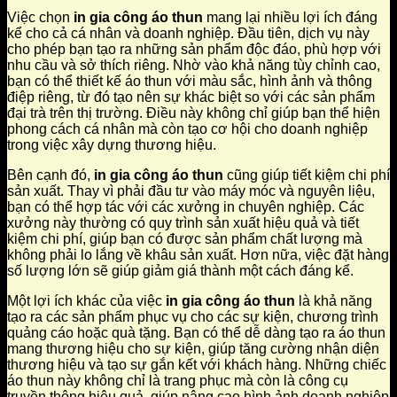
Việc chọn
in gia công áo thun
mang lại nhiều lợi ích đáng
kể cho cả cá nhân và doanh nghiệp. Đầu tiên, dịch vụ này
cho phép bạn tạo ra những sản phẩm độc đáo, phù hợp với
nhu cầu và sở thích riêng. Nhờ vào khả năng tùy chỉnh cao,
bạn có thể thiết kế áo thun với màu sắc, hình ảnh và thông
điệp riêng, từ đó tạo nên sự khác biệt so với các sản phẩm
đại trà trên thị trường. Điều này không chỉ giúp bạn thể hiện
phong cách cá nhân mà còn tạo cơ hội cho doanh nghiệp
trong việc xây dựng thương hiệu.
Bên cạnh đó,
in gia công áo thun
cũng giúp tiết kiệm chi phí
sản xuất. Thay vì phải đầu tư vào máy móc và nguyên liệu,
bạn có thể hợp tác với các xưởng in chuyên nghiệp. Các
xưởng này thường có quy trình sản xuất hiệu quả và tiết
kiệm chi phí, giúp bạn có được sản phẩm chất lượng mà
không phải lo lắng về khâu sản xuất. Hơn nữa, việc đặt hàng
số lượng lớn sẽ giúp giảm giá thành một cách đáng kể.
Một lợi ích khác của việc
in gia công áo thun
là khả năng
tạo ra các sản phẩm phục vụ cho các sự kiện, chương trình
quảng cáo hoặc quà tặng. Bạn có thể dễ dàng tạo ra áo thun
mang thương hiệu cho sự kiện, giúp tăng cường nhận diện
thương hiệu và tạo sự gắn kết với khách hàng. Những chiếc
áo thun này không chỉ là trang phục mà còn là công cụ
truyền thông hiệu quả, giúp nâng cao hình ảnh doanh nghiệp