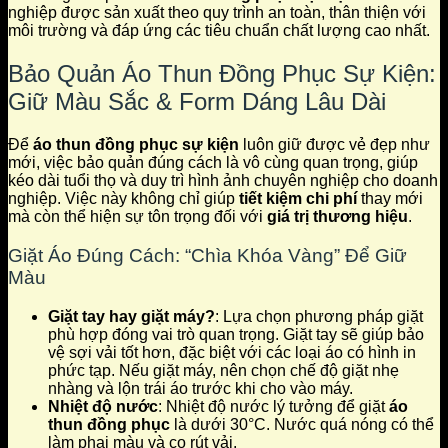
nghiệp được sản xuất theo quy trình an toàn, thân thiện với
môi trường và đáp ứng các tiêu chuẩn chất lượng cao nhất.
Bảo Quản Áo Thun Đồng Phục Sự Kiện:
Giữ Màu Sắc & Form Dáng Lâu Dài
Để
áo thun đồng phục sự kiện
luôn giữ được vẻ đẹp như
mới, việc bảo quản đúng cách là vô cùng quan trọng, giúp
kéo dài tuổi thọ và duy trì hình ảnh chuyên nghiệp cho doanh
nghiệp. Việc này không chỉ giúp
tiết kiệm chi phí
thay mới
mà còn thể hiện sự tôn trọng đối với
giá trị thương hiệu
.
Giặt Áo Đúng Cách: “Chìa Khóa Vàng” Để Giữ
Màu
Giặt tay hay giặt máy?
: Lựa chọn phương pháp giặt
phù hợp đóng vai trò quan trọng. Giặt tay sẽ giúp bảo
vệ sợi vải tốt hơn, đặc biệt với các loại áo có hình in
phức tạp. Nếu giặt máy, nên chọn chế độ giặt nhẹ
nhàng và lộn trái áo trước khi cho vào máy.
Nhiệt độ nước
: Nhiệt độ nước lý tưởng để giặt
áo
thun đồng phục
là dưới 30°C. Nước quá nóng có thể
làm phai màu và co rút vải.