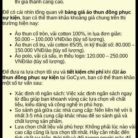
thì giá thành càng cao.
Để có cái nhìn tổng quan về
bảng giá áo thun đồng phục
sự kiện
, bạn có thể tham khảo khoảng giá chung trên thị
trường hiện nay:
Áo thun cổ tròn, vải cotton 100%, in lụa đơn giản:
50.000 – 100.000 VNĐ/áo (tùy số lượng).
Áo thun cổ trụ, vải cotton 65/35, in kỹ thuật số: 80.000 –
150.000 VNĐ/áo (tùy số lượng).
Áo polo, vải cá sấu, in thêu logo: 120.000 – 250.000
VNĐ/áo (tùy số lượng).
Để đưa ra lựa chọn tối ưu và
tiết kiệm chi phí
khi đặt
áo
thun đồng phục sự kiện
tại GoCy.vn, bạn có thể tham khảo
một số tư vấn sau:
Xác định rõ ngân sách: Việc xác định ngân sách ngay
từ đầu giúp bạn khoanh vùng các lựa chọn về chất
liệu, kiểu dáng và công nghệ in phù hợp.
So sánh giá giữa các nhà cung cấp: Nên liên hệ với ít
nhất 3-5 nhà cung cấp khác nhau để so sánh giá và
chất lượng sản phẩm.
Lựa chọn chất liệu vải phù hợp: Không phải lúc nào vải
cao cấp cũng là lựa chọn tốt nhất. Hãy cân nhắc đến
tính chất sự kiện, thời tiết và đối tượng người mặc để