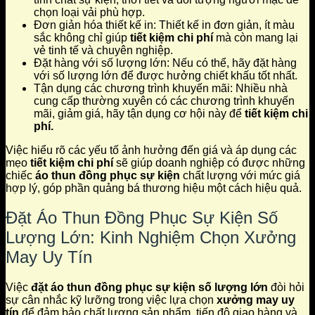
chọn loại vải phù hợp.
Đơn giản hóa thiết kế in: Thiết kế in đơn giản, ít màu
sắc không chỉ giúp
tiết kiệm chi phí
mà còn mang lại
vẻ tinh tế và chuyên nghiệp.
Đặt hàng với số lượng lớn: Nếu có thể, hãy đặt hàng
với số lượng lớn để được hưởng chiết khấu tốt nhất.
Tận dụng các chương trình khuyến mãi: Nhiều nhà
cung cấp thường xuyên có các chương trình khuyến
mãi, giảm giá, hãy tận dụng cơ hội này để
tiết kiệm chi
phí.
Việc hiểu rõ các yếu tố ảnh hưởng đến giá và áp dụng các
mẹo
tiết kiệm chi phí
sẽ giúp doanh nghiệp có được những
chiếc
áo thun đồng phục sự kiện
chất lượng với mức giá
hợp lý, góp phần quảng bá thương hiệu một cách hiệu quả.
Đặt Áo Thun Đồng Phục Sự Kiện Số
Lượng Lớn: Kinh Nghiệm Chọn Xưởng
May Uy Tín
Việc
đặt áo thun đồng phục sự kiện số lượng lớn
đòi hỏi
sự cân nhắc kỹ lưỡng trong việc lựa chọn
xưởng may uy
tín
để đảm bảo chất lượng sản phẩm, tiến độ giao hàng và