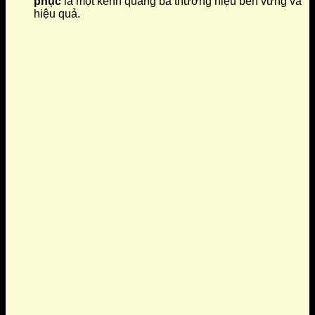
phục
là một kênh quảng bá thương hiệu bền vững và
hiệu quả.