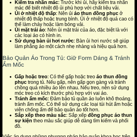
Kiểm tra nhãn mác
: Trước khi ủi, hãy kiểm tra nhãn
mác để biết nhiệt độ ủi phù hợp với chất liệu vải.
Ủi ở nhiệt độ thấp
: Nên ủi
áo thun đồng phục
ở
nhiệt độ thấp hoặc trung bình. Ủi ở nhiệt độ quá cao có
thể làm cháy hoặc làm bóng vải.
Ủi mặt trái áo
: Nên ủi mặt trái của áo, đặc biệt là với
các loại áo có hình in.
Sử dụng bàn ủi hơi nước
: Bàn ủi hơi nước sẽ giúp
làm phẳng áo một cách nhẹ nhàng và hiệu quả hơn.
Bảo Quản Áo Trong Tủ: Giữ Form Dáng & Tránh
Ẩm Mốc
Gấp hoặc treo
: Có thể gấp hoặc treo
áo thun đồng
phục
trong tủ. Nếu gấp, nên gấp gọn gàng và tránh
chồng quá nhiều áo lên nhau. Nếu treo, nên sử dụng
móc treo có kích thước phù hợp với vai áo.
Tránh ẩm mốc
: Đảm bảo tủ quần áo luôn khô thoáng,
tránh ẩm mốc. Có thể sử dụng các loại túi hút ẩm hoặc
viên chống ẩm để bảo quản áo tốt hơn.
Sắp xếp theo màu sắc
: Sắp xếp
đồng phục áo thun
sự kiện
theo màu sắc giúp dễ dàng tìm kiếm và phối
đồ.
Việc áp dụng những phương pháp bảo quản khoa học trên