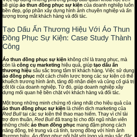
sẽ giúp
áo thun đồng phục sự kiện
của doanh nghiệp luôn
bền đẹp, góp phần xây dựng hình ảnh chuyên nghiệp và ấn
tượng trong mắt khách hàng và đối tác.
Tạo Dấu Ấn Thương Hiệu Với Áo Thun
Đồng Phục Sự Kiện: Case Study Thành
Công
Áo thun đồng phục sự kiện
không chỉ là trang phục, mà
còn là
công cụ marketing
hiệu quả, giúp
tạo dấu ấn
thương hiệu
sâu sắc trong tâm trí khách hàng. Việc sử dụng
áo đồng phục
một cách chiến lược trong các sự kiện có thể
khuếch trương hình ảnh, tăng độ nhận diện và củng cố giá trị
cốt lõi của doanh nghiệp. Từ đó, giúp doanh nghiệp xây
dựng mối quan hệ bền chặt với khách hàng và đối tác.
Một trong những minh chứng rõ ràng nhất cho hiệu quả của
áo thun đồng phục sự kiện
là chiến dịch marketing của
Red Bull
tại các sự kiện thể thao mạo hiểm. Thay vì chỉ tài
trợ đơn thuần,
Red Bull
đã trang bị cho đội ngũ nhân viên
những chiếc
áo thun đồng phục
mang đậm phong cách
năng động, trẻ trung và cá tính, tương đồng với hình ảnh
thương hiệu.
Áo đồng phục
nổi bật với logo và màu sắc đặc