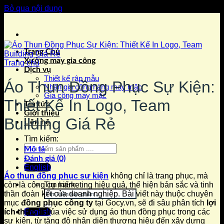
Bỏ qua nội dung
Trang Chủ
Xưởng may gia công
Trang chủ
Dịch vụ
Thiết kế rập mẫu
Áo Thun Đồng Phục Sự Kiện:
Nhận gia công hàng may mặc
Gia công may mặc
Thiết Kế In Logo, Team
Tin tức
Giới thiệu
Building Giá Rẻ
Liên hệ
Tìm kiếm:
Mô tả
Đánh giá (0)
English
Áo thun đồng phục sự kiện
không chỉ là trang phục, mà
Tìm kiếm:
còn là công cụ marketing hiệu quả, thể hiện bản sắc và tinh
thần đoàn kết của doanh nghiệp. Bài viết này thuộc chuyên
mục
đồng phục công ty
tại Gocy.vn, sẽ đi sâu phân tích
lợi
ích thực tế
của việc sử dụng áo thun đồng phục trong các
English
sự kiện, từ tăng độ nhận diện thương hiệu đến xây dựng