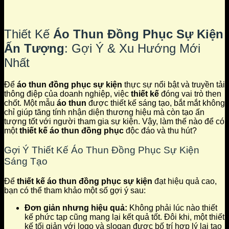
Thiết Kế
Áo Thun Đồng Phục Sự Kiện
Ấn Tượng
: Gợi Ý & Xu Hướng Mới
Nhất
Để
áo thun đồng phục sự kiện
thực sự nổi bật và truyền tải
thông điệp của doanh nghiệp, việc
thiết kế
đóng vai trò then
chốt. Một mẫu
áo thun
được thiết kế sáng tạo, bắt mắt không
chỉ giúp tăng tính nhận diện thương hiệu mà còn tạo ấn
tượng tốt với người tham gia sự kiện. Vậy, làm thế nào để có
một
thiết kế áo thun đồng phục
độc đáo và thu hút?
Gợi Ý Thiết Kế Áo Thun Đồng Phục Sự Kiện
Sáng Tạo
Để
thiết kế áo thun đồng phục sự kiện
đạt hiệu quả cao,
bạn có thể tham khảo một số gợi ý sau:
Đơn giản nhưng hiệu quả:
Không phải lúc nào thiết
kế phức tạp cũng mang lại kết quả tốt. Đôi khi, một thiết
kế tối giản với logo và slogan được bố trí hợp lý lại tạo