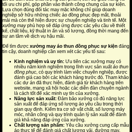
tối ưu chi phí, góp phần vào thành công chung của sự kiện.
Lựa chọn đúng đối tác may mặc không chỉ giúp doanh
nghiệp sở hữu những chiếc áo đồng phục đẹp mắt, thoải
mái mà còn thể hiện được sự chuyên nghiệp và tinh tế. Một
xưởng may
phù hợp sẽ đáp ứng được các yêu cầu về thiết
kế, chất liệu, kỹ thuật in ấn và số lượng, đồng thời mang đến
sự an tâm về dịch vụ hậu mãi.
Để tìm được
xưởng may áo thun đồng phục sự kiện
đáng
tin cậy, doanh nghiệp cần xem xét các yếu tố sau:
Kinh nghiệm và uy tín:
Ưu tiên các xưởng may có
nhiều năm kinh nghiệm trong lĩnh vực sản xuất
áo thun
đồng phục
, có quy trình làm việc chuyên nghiệp, được
đánh giá cao bởi các khách hàng trước đó. Tham khảo
các dự án đã thực hiện, đánh giá từ khách hàng trên
website, mạng xã hội hoặc các diễn đàn chuyên ngành
là cách tốt để xác minh uy tín của xưởng.
Năng lực sản xuất:
Đảm bảo xưởng có đủ năng lực
sản xuất để đáp ứng số lượng áo yêu cầu trong thời
gian quy định. Kiểm tra cơ sở vật chất, số lượng máy
móc, nhân công và quy trình quản lý sản xuất để đánh
giá khả năng đáp ứng của xưởng.
Chất lượng sản phẩm:
Yêu cầu xưởng cung cấp mẫu
áo thực tế để đánh giá chất lượng vải, đường may,