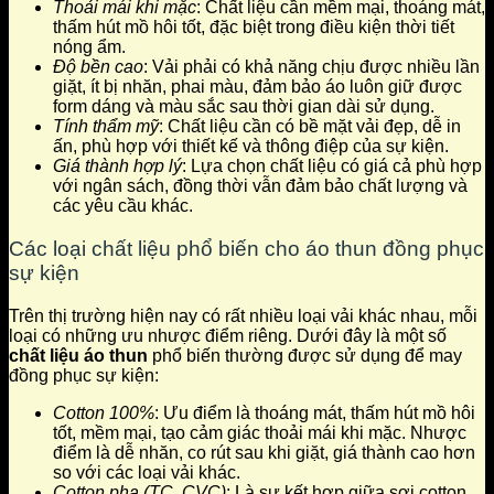
Thoải mái khi mặc
: Chất liệu cần mềm mại, thoáng mát,
thấm hút mồ hôi tốt, đặc biệt trong điều kiện thời tiết
nóng ẩm.
Độ bền cao
: Vải phải có khả năng chịu được nhiều lần
giặt, ít bị nhăn, phai màu, đảm bảo áo luôn giữ được
form dáng và màu sắc sau thời gian dài sử dụng.
Tính thẩm mỹ
: Chất liệu cần có bề mặt vải đẹp, dễ in
ấn, phù hợp với thiết kế và thông điệp của sự kiện.
Giá thành hợp lý
: Lựa chọn chất liệu có giá cả phù hợp
với ngân sách, đồng thời vẫn đảm bảo chất lượng và
các yêu cầu khác.
Các loại chất liệu phổ biến cho áo thun đồng phục
sự kiện
Trên thị trường hiện nay có rất nhiều loại vải khác nhau, mỗi
loại có những ưu nhược điểm riêng. Dưới đây là một số
chất liệu áo thun
phổ biến thường được sử dụng để may
đồng phục sự kiện:
Cotton 100%
: Ưu điểm là thoáng mát, thấm hút mồ hôi
tốt, mềm mại, tạo cảm giác thoải mái khi mặc. Nhược
điểm là dễ nhăn, co rút sau khi giặt, giá thành cao hơn
so với các loại vải khác.
Cotton pha (TC, CVC)
: Là sự kết hợp giữa sợi cotton