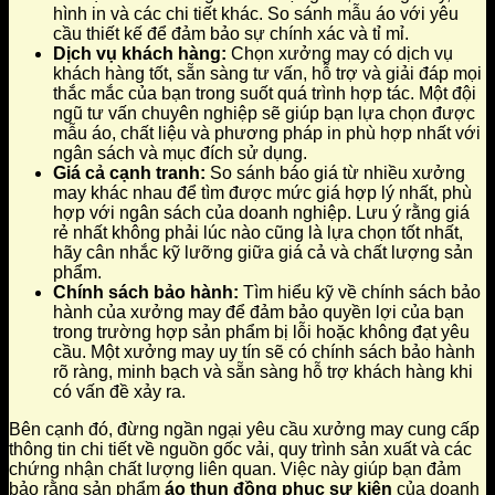
hình in và các chi tiết khác. So sánh mẫu áo với yêu
cầu thiết kế để đảm bảo sự chính xác và tỉ mỉ.
Dịch vụ khách hàng:
Chọn xưởng may có dịch vụ
khách hàng tốt, sẵn sàng tư vấn, hỗ trợ và giải đáp mọi
thắc mắc của bạn trong suốt quá trình hợp tác. Một đội
ngũ tư vấn chuyên nghiệp sẽ giúp bạn lựa chọn được
mẫu áo, chất liệu và phương pháp in phù hợp nhất với
ngân sách và mục đích sử dụng.
Giá cả cạnh tranh:
So sánh báo giá từ nhiều xưởng
may khác nhau để tìm được mức giá hợp lý nhất, phù
hợp với ngân sách của doanh nghiệp. Lưu ý rằng giá
rẻ nhất không phải lúc nào cũng là lựa chọn tốt nhất,
hãy cân nhắc kỹ lưỡng giữa giá cả và chất lượng sản
phẩm.
Chính sách bảo hành:
Tìm hiểu kỹ về chính sách bảo
hành của xưởng may để đảm bảo quyền lợi của bạn
trong trường hợp sản phẩm bị lỗi hoặc không đạt yêu
cầu. Một xưởng may uy tín sẽ có chính sách bảo hành
rõ ràng, minh bạch và sẵn sàng hỗ trợ khách hàng khi
có vấn đề xảy ra.
Bên cạnh đó, đừng ngần ngại yêu cầu xưởng may cung cấp
thông tin chi tiết về nguồn gốc vải, quy trình sản xuất và các
chứng nhận chất lượng liên quan. Việc này giúp bạn đảm
bảo rằng sản phẩm
áo thun đồng phục sự kiện
của doanh