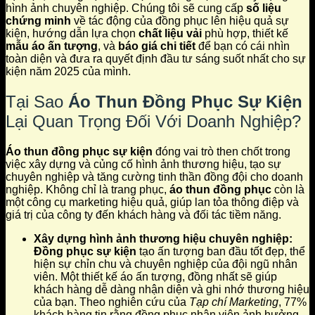
hình ảnh chuyên nghiệp. Chúng tôi sẽ cung cấp
số liệu
chứng minh
về tác động của đồng phục lên hiệu quả sự
kiện, hướng dẫn lựa chọn
chất liệu vải
phù hợp, thiết kế
mẫu áo ấn tượng
, và
báo giá chi tiết
để bạn có cái nhìn
toàn diện và đưa ra quyết định đầu tư sáng suốt nhất cho sự
kiện năm 2025 của mình.
Tại Sao
Áo Thun Đồng Phục Sự Kiện
Lại Quan Trọng Đối Với Doanh Nghiệp?
Áo thun đồng phục sự kiện
đóng vai trò then chốt trong
việc xây dựng và củng cố hình ảnh thương hiệu, tạo sự
chuyên nghiệp và tăng cường tinh thần đồng đội cho doanh
nghiệp. Không chỉ là trang phục,
áo thun đồng phục
còn là
một công cụ marketing hiệu quả, giúp lan tỏa thông điệp và
giá trị của công ty đến khách hàng và đối tác tiềm năng.
Xây dựng hình ảnh thương hiệu chuyên nghiệp:
Đồng phục sự kiện
tạo ấn tượng ban đầu tốt đẹp, thể
hiện sự chỉn chu và chuyên nghiệp của đội ngũ nhân
viên. Một thiết kế áo ấn tượng, đồng nhất sẽ giúp
khách hàng dễ dàng nhận diện và ghi nhớ thương hiệu
của bạn. Theo nghiên cứu của
Tạp chí Marketing
, 77%
khách hàng tin rằng đồng phục nhân viên ảnh hưởng