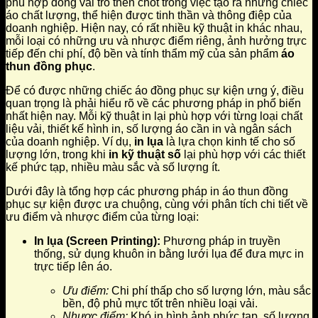
phù hợp đóng vai trò then chốt trong việc tạo ra những chiếc
áo chất lượng, thể hiện được tinh thần và thông điệp của
doanh nghiệp. Hiện nay, có rất nhiều kỹ thuật in khác nhau,
mỗi loại có những ưu và nhược điểm riêng, ảnh hưởng trực
tiếp đến chi phí, độ bền và tính thẩm mỹ của sản phẩm
áo
thun đồng phục
.
Để có được những chiếc áo đồng phục sự kiện ưng ý, điều
quan trọng là phải hiểu rõ về các phương pháp in phổ biến
nhất hiện nay. Mỗi kỹ thuật in lại phù hợp với từng loại chất
liệu vải, thiết kế hình in, số lượng áo cần in và ngân sách
của doanh nghiệp. Ví dụ,
in lụa
là lựa chọn kinh tế cho số
lượng lớn, trong khi
in kỹ thuật số
lại phù hợp với các thiết
kế phức tạp, nhiều màu sắc và số lượng ít.
Dưới đây là tổng hợp các phương pháp in áo thun đồng
phục sự kiện được ưa chuộng, cùng với phân tích chi tiết về
ưu điểm và nhược điểm của từng loại:
In lụa (Screen Printing):
Phương pháp in truyền
thống, sử dụng khuôn in bằng lưới lụa để đưa mực in
trực tiếp lên áo.
Ưu điểm:
Chi phí thấp cho số lượng lớn, màu sắc
bền, độ phủ mực tốt trên nhiều loại vải.
Nhược điểm:
Khó in hình ảnh phức tạp, số lượng