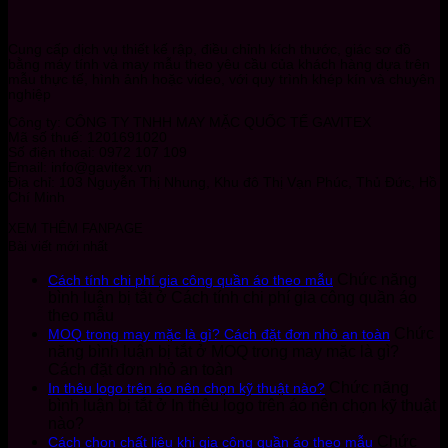
Cung cấp dịch vụ thiết kế rập, điều chỉnh kích thước, giác sơ đồ
bằng máy tính và may mẫu theo yêu cầu của khách hàng dựa trên
mẫu thực tế, hình ảnh hoặc video, với quy trình khép kín và chuyên
nghiệp
Công ty: CÔNG TY TNHH MAY MẶC QUỐC TẾ GAVITEX
Mã số thuế: 1201691020
Số điện thoại: 0972 107 109
Email: info@gavitex.vn
Địa chỉ: 103 Nguyễn Thị Nhung, Khu đô Thị Vạn Phúc, Thủ Đức, Hồ
Chí Minh
XEM THÊM FANPAGE
Bài viết mới nhất
Chức năng
Cách tính chi phí gia công quần áo theo mẫu
bình luận bị tắt
ở Cách tính chi phí gia công quần áo
theo mẫu
Chức
MOQ trong may mặc là gì? Cách đặt đơn nhỏ an toàn
năng bình luận bị tắt
ở MOQ trong may mặc là gì?
Cách đặt đơn nhỏ an toàn
Chức năng
In thêu logo trên áo nên chọn kỹ thuật nào?
bình luận bị tắt
ở In thêu logo trên áo nên chọn kỹ thuật
nào?
Chức
Cách chọn chất liệu khi gia công quần áo theo mẫu