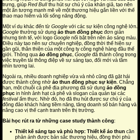
trưng, giúp
Red Bull
thu hút sự chú ý của khán giả, tạo nên
một ấn tượng mạnh mẽ về một thương hiệu gắn liền với thể
thao mạo hiểm và lối sống năng động.
Một ví dụ khác đến từ
Google
với các sự kiện công nghệ lớn.
Google
thường sử dụng
áo thun đồng phục
đơn giản
nhưng tinh tế, với logo
Google
nổi bật trên nền áo sáng màu.
Điều này tạo nên sự chuyên nghiệp, đồng thời thể hiện sự
gần gũi, thân thiện của một công ty công nghệ hàng đầu thế
giới. Thông qua
áo đồng phục
,
Google
đã thành công trong
việc truyền tải thông điệp về sự sáng tạo, đổi mới và tầm
nhìn tương lai.
Ngoài ra, nhiều doanh nghiệp vừa và nhỏ cũng đã gặt hái
được thành công nhờ
áo thun đồng phục sự kiện
. Chẳng
hạn, một chuỗi cà phê địa phương đã sử dụng
áo đồng
phục
in hình ảnh hạt cà phê và slogan của quán tại các
festival
ẩm thực. Nhờ đó, họ đã thu hút được sự chú ý của
đông đảo khách hàng tiềm năng, tăng doanh số bán hàng và
nâng cao vị thế cạnh tranh trên thị trường.
Bài học rút ra từ những case study thành công
:
Thiết kế sáng tạo và phù hợp:
Thiết kế áo thun
cần
phản ánh được bản sắc thương hiệu, đồng thời phù