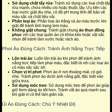
Sử dụng chất tẩy rửa
: Tránh sử dụng các loại chất tẩy
rửa mạnh, chứa nhiều clo hoặc thuốc tẩy. Ưu tiên các
loại nước giặt dịu nhẹ, có độ pH trung tính để bảo vệ
màu sắc và chất liệu vải.
Phân loại áo
: Phân loại áo trắng và áo màu trước khi
giặt để tránh tình trạng lem màu.
Không giặt chung
: Tránh giặt chung
áo thun đồng
phục
với các loại quần áo có khóa kéo hoặc vật sắc
nhọn để tránh làm xước hoặc rách áo.
Phơi Áo Đúng Cách: Tránh Ánh Nắng Trực Tiếp
Lộn trái áo
: Luôn lộn trái áo khi phơi để tránh ánh
nắng trực tiếp làm phai màu, đặc biệt là với các loại áo
có màu sắc sặc sỡ.
Chọn vị trí phơi
: Phơi áo ở nơi thoáng mát, có gió
nhẹ. Tránh phơi áo dưới ánh nắng gắt, đặc biệt vào
giữa trưa.
Sử dụng móc treo
: Sử dụng móc treo để phơi áo giúp
giữ form dáng áo tốt hơn. Tránh vắt áo quá mạnh sau
khi giặt vì có thể làm giãn vải.
Ủi Áo Đúng Cách: Chú Ý Nhiệt Độ