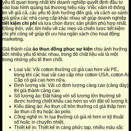
yếu tố quan trọng nhất khi doanh nghiệp quyết định đầu tư
vào loại hình quảng bá thương hiệu này. Việc nắm rõ thông
tin về giá cả, các yếu tố ảnh hưởng đến giá, và cách so sánh
giá giữa các nhà cung cấp khác nhau sẽ giúp doanh nghiệp
tiết kiệm chi phí
và lựa chọn được sản phẩm phù hợp nhất.
Đồng thời, việc tìm hiểu về các mẹo và chiến lược tiết kiệm
chi phí cũng sẽ giúp tối ưu hóa ngân sách cho hoạt động
marketing.
Giá thành của
áo thun đồng phục sự kiện
chịu ảnh hưởng
bởi nhiều yếu tố khác nhau, trong đó chất liệu vải là một
trong những yếu tố then chốt.
Loại vải: Vải cotton thường có giá cao hơn vải PE,
trong khi các loại vải cao cấp như cotton USA, cotton Ai
Cập có giá cao hơn nữa.
Định lượng vải: Vải có định lượng càng cao (càng dày)
thì giá thành càng cao.
Số lượng áo: Đặt hàng với số lượng lớn thường sẽ
được hưởng chiết khấu cao hơn so với đặt số lượng ít.
Kiểu dáng áo: Áo thun cổ tròn thường có giá thấp hơn
áo thun cổ trụ hoặc áo polo.
Công nghệ in: In lụa thường có giá rẻ hơn in kỹ thuật
số hoặc in chuyển nhiệt.
Thiết kế in: Thiết kế in càng phức tạp, nhiều màu sắc