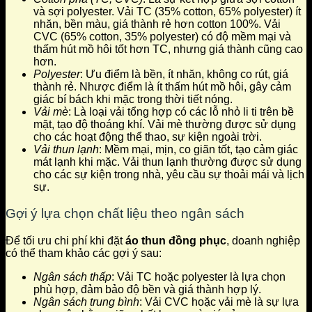
và sợi polyester. Vải TC (35% cotton, 65% polyester) ít
nhăn, bền màu, giá thành rẻ hơn cotton 100%. Vải
CVC (65% cotton, 35% polyester) có độ mềm mại và
thấm hút mồ hôi tốt hơn TC, nhưng giá thành cũng cao
hơn.
Polyester
: Ưu điểm là bền, ít nhăn, không co rút, giá
thành rẻ. Nhược điểm là ít thấm hút mồ hôi, gây cảm
giác bí bách khi mặc trong thời tiết nóng.
Vải mè
: Là loại vải tổng hợp có các lỗ nhỏ li ti trên bề
mặt, tạo độ thoáng khí. Vải mè thường được sử dụng
cho các hoạt động thể thao, sự kiện ngoài trời.
Vải thun lạnh
: Mềm mại, mịn, co giãn tốt, tạo cảm giác
mát lạnh khi mặc. Vải thun lạnh thường được sử dụng
cho các sự kiện trong nhà, yêu cầu sự thoải mái và lịch
sự.
Gợi ý lựa chọn chất liệu theo ngân sách
Để tối ưu chi phí khi đặt
áo thun đồng phục
, doanh nghiệp
có thể tham khảo các gợi ý sau:
Ngân sách thấp
: Vải TC hoặc polyester là lựa chọn
phù hợp, đảm bảo độ bền và giá thành hợp lý.
Ngân sách trung bình
: Vải CVC hoặc vải mè là sự lựa