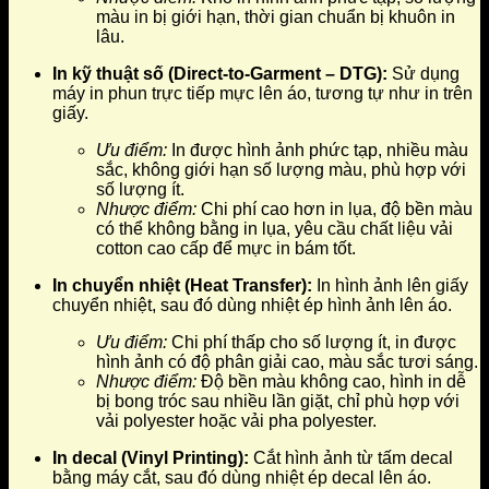
màu in bị giới hạn, thời gian chuẩn bị khuôn in
lâu.
In kỹ thuật số (Direct-to-Garment – DTG):
Sử dụng
máy in phun trực tiếp mực lên áo, tương tự như in trên
giấy.
Ưu điểm:
In được hình ảnh phức tạp, nhiều màu
sắc, không giới hạn số lượng màu, phù hợp với
số lượng ít.
Nhược điểm:
Chi phí cao hơn in lụa, độ bền màu
có thể không bằng in lụa, yêu cầu chất liệu vải
cotton cao cấp để mực in bám tốt.
In chuyển nhiệt (Heat Transfer):
In hình ảnh lên giấy
chuyển nhiệt, sau đó dùng nhiệt ép hình ảnh lên áo.
Ưu điểm:
Chi phí thấp cho số lượng ít, in được
hình ảnh có độ phân giải cao, màu sắc tươi sáng.
Nhược điểm:
Độ bền màu không cao, hình in dễ
bị bong tróc sau nhiều lần giặt, chỉ phù hợp với
vải polyester hoặc vải pha polyester.
In decal (Vinyl Printing):
Cắt hình ảnh từ tấm decal
bằng máy cắt, sau đó dùng nhiệt ép decal lên áo.