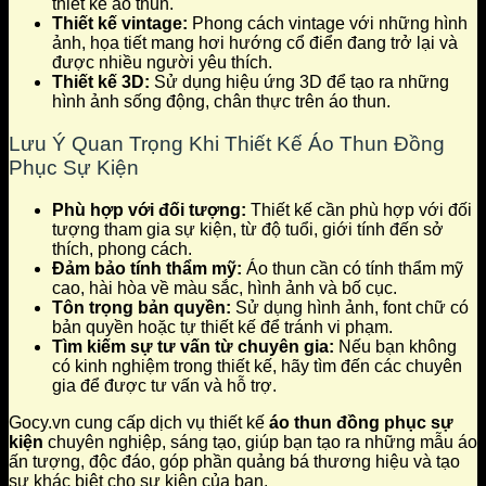
thiết kế áo thun.
Thiết kế vintage:
Phong cách vintage với những hình
ảnh, họa tiết mang hơi hướng cổ điển đang trở lại và
được nhiều người yêu thích.
Thiết kế 3D:
Sử dụng hiệu ứng 3D để tạo ra những
hình ảnh sống động, chân thực trên áo thun.
Lưu Ý Quan Trọng Khi Thiết Kế Áo Thun Đồng
Phục Sự Kiện
Phù hợp với đối tượng:
Thiết kế cần phù hợp với đối
tượng tham gia sự kiện, từ độ tuổi, giới tính đến sở
thích, phong cách.
Đảm bảo tính thẩm mỹ:
Áo thun cần có tính thẩm mỹ
cao, hài hòa về màu sắc, hình ảnh và bố cục.
Tôn trọng bản quyền:
Sử dụng hình ảnh, font chữ có
bản quyền hoặc tự thiết kế để tránh vi phạm.
Tìm kiếm sự tư vấn từ chuyên gia:
Nếu bạn không
có kinh nghiệm trong thiết kế, hãy tìm đến các chuyên
gia để được tư vấn và hỗ trợ.
Gocy.vn cung cấp dịch vụ thiết kế
áo thun đồng phục sự
kiện
chuyên nghiệp, sáng tạo, giúp bạn tạo ra những mẫu áo
ấn tượng, độc đáo, góp phần quảng bá thương hiệu và tạo
sự khác biệt cho sự kiện của bạn.