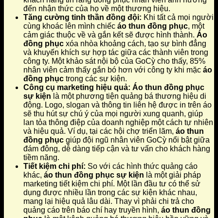
đến nhận thức của họ về một thương hiệu.
Tăng cường tinh thần đồng đội:
Khi tất cả mọi người
cùng khoác lên mình chiếc
áo thun đồng phục
, một
cảm giác thuộc về và gắn kết sẽ được hình thành.
Áo
đồng phục
xóa nhòa khoảng cách, tạo sự bình đẳng
và khuyến khích sự hợp tác giữa các thành viên trong
công ty. Một khảo sát nội bộ của GoCỳ cho thấy, 85%
nhân viên cảm thấy gắn bó hơn với công ty khi mặc
áo
đồng phục
trong các sự kiện.
Công cụ marketing hiệu quả:
Áo thun đồng phục
sự kiện
là một phương tiện quảng bá thương hiệu di
động. Logo, slogan và thông tin liên hệ được in trên áo
sẽ thu hút sự chú ý của mọi người xung quanh, giúp
lan tỏa thông điệp của doanh nghiệp một cách tự nhiên
và hiệu quả. Ví dụ, tại các hội chợ triển lãm,
áo thun
đồng phục
giúp đội ngũ nhân viên GoCỳ nổi bật giữa
đám đông, dễ dàng tiếp cận và tư vấn cho khách hàng
tiềm năng.
Tiết kiệm chi phí:
So với các hình thức quảng cáo
khác,
áo thun đồng phục sự kiện
là một giải pháp
marketing tiết kiệm chi phí. Một lần đầu tư có thể sử
dụng được nhiều lần trong các sự kiện khác nhau,
mang lại hiệu quả lâu dài. Thay vì phải chi trả cho
quảng cáo trên báo chí hay truyền hình,
áo thun đồng