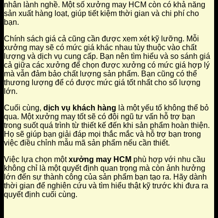
nhân lành nghề. Một số xưởng may HCM còn có khả năng
sản xuất hàng loạt, giúp tiết kiệm thời gian và chi phí cho
bạn.
Chính sách giá cả cũng cần được xem xét kỹ lưỡng. Mỗi
xưởng may sẽ có mức giá khác nhau tùy thuộc vào chất
lượng và dịch vụ cung cấp. Bạn nên tìm hiểu và so sánh giá
cả giữa các xưởng để chọn được xưởng có mức giá hợp lý
mà vẫn đảm bảo chất lượng sản phẩm. Bạn cũng có thể
thương lượng để có được mức giá tốt nhất cho số lượng
lớn.
Cuối cùng,
dịch vụ khách hàng
là một yếu tố không thể bỏ
qua. Một xưởng may tốt sẽ có đội ngũ tư vấn hỗ trợ bạn
trong suốt quá trình từ thiết kế đến khi sản phẩm hoàn thiện.
Họ sẽ giúp bạn giải đáp mọi thắc mắc và hỗ trợ bạn trong
việc điều chỉnh mẫu mã sản phẩm nếu cần thiết.
Việc lựa chọn một
xưởng may HCM
phù hợp với nhu cầu
không chỉ là một quyết định quan trọng mà còn ảnh hưởng
lớn đến sự thành công của sản phẩm bạn tạo ra. Hãy dành
thời gian để nghiên cứu và tìm hiểu thật kỹ trước khi đưa ra
quyết định cuối cùng.