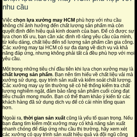
nhu cầu
Việc
chọn lựa xưởng may HCM
phù hợp với nhu cầu
không chỉ ảnh hưởng đến chất lượng sản phẩm mà còn
quyết định đến hiệu quả kinh doanh của bạn. Để có được sự
lựa chọn tối ưu, bạn cần xác định rõ ràng yêu cầu của mình,
từ kiểu dáng, chất liệu đến số lượng sản phẩm cần gia công.
Các xưởng may tại HCM có sự đa dạng về dịch vụ và khả
năng đáp ứng, nhưng không phải tất cả đều phù hợp với mọi
yêu cầu.
Một trong những tiêu chí đầu tiên khi lựa chọn xưởng may là
chất lượng sản phẩm
. Bạn nên tìm hiểu về chất liệu vải mà
xưởng sử dụng, quy trình sản xuất và kiểm soát chất lượng.
Các xưởng may uy tín thường sẽ có hệ thống kiểm tra chất
lượng nghiêm ngặt, đảm bảo rằng sản phẩm cuối cùng đạt
tiêu chuẩn mong muốn. Bạn có thể tham khảo ý kiến từ các
khách hàng đã sử dụng dịch vụ để có cái nhìn tổng quan
hơn.
Ngoài ra,
thời gian sản xuất
cũng là yếu tố quan trọng. Nếu
bạn đang tìm kiếm một xưởng may có khả năng sản xuất
nhanh chóng để đáp ứng nhu cầu thị trường, hãy xem xét
các xưởng có quy trình sản xuất hiệu quả và đội ngũ công