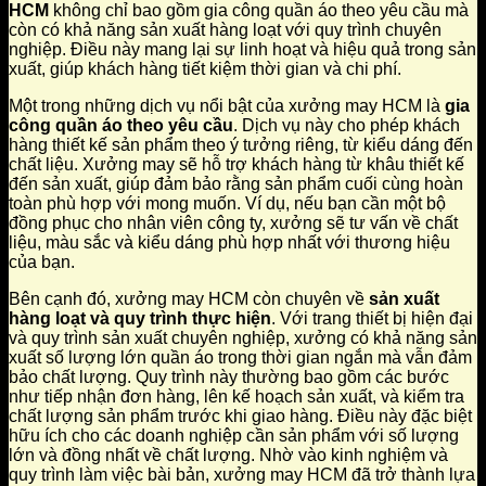
HCM
không chỉ bao gồm gia công quần áo theo yêu cầu mà
còn có khả năng sản xuất hàng loạt với quy trình chuyên
nghiệp. Điều này mang lại sự linh hoạt và hiệu quả trong sản
xuất, giúp khách hàng tiết kiệm thời gian và chi phí.
Một trong những dịch vụ nổi bật của xưởng may HCM là
gia
công quần áo theo yêu cầu
. Dịch vụ này cho phép khách
hàng thiết kế sản phẩm theo ý tưởng riêng, từ kiểu dáng đến
chất liệu. Xưởng may sẽ hỗ trợ khách hàng từ khâu thiết kế
đến sản xuất, giúp đảm bảo rằng sản phẩm cuối cùng hoàn
toàn phù hợp với mong muốn. Ví dụ, nếu bạn cần một bộ
đồng phục cho nhân viên công ty, xưởng sẽ tư vấn về chất
liệu, màu sắc và kiểu dáng phù hợp nhất với thương hiệu
của bạn.
Bên cạnh đó, xưởng may HCM còn chuyên về
sản xuất
hàng loạt và quy trình thực hiện
. Với trang thiết bị hiện đại
và quy trình sản xuất chuyên nghiệp, xưởng có khả năng sản
xuất số lượng lớn quần áo trong thời gian ngắn mà vẫn đảm
bảo chất lượng. Quy trình này thường bao gồm các bước
như tiếp nhận đơn hàng, lên kế hoạch sản xuất, và kiểm tra
chất lượng sản phẩm trước khi giao hàng. Điều này đặc biệt
hữu ích cho các doanh nghiệp cần sản phẩm với số lượng
lớn và đồng nhất về chất lượng. Nhờ vào kinh nghiệm và
quy trình làm việc bài bản, xưởng may HCM đã trở thành lựa