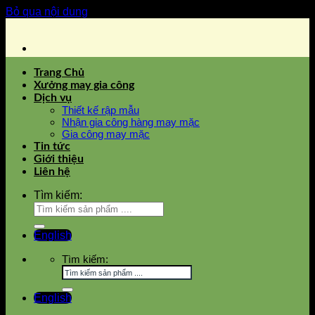
Bỏ qua nội dung
Trang Chủ
Xưởng may gia công
Dịch vụ
Thiết kế rập mẫu
Nhận gia công hàng may mặc
Gia công may mặc
Tin tức
Giới thiệu
Liên hệ
Tìm kiếm:
English
Tìm kiếm:
English