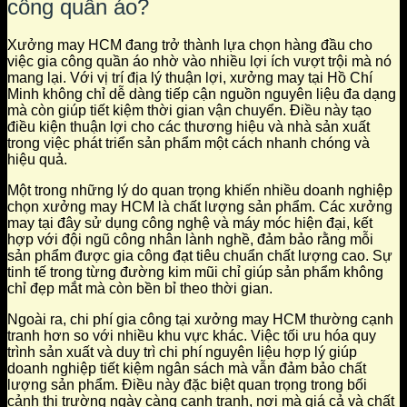
công quần áo?
Xưởng may HCM đang trở thành lựa chọn hàng đầu cho
việc gia công quần áo nhờ vào nhiều lợi ích vượt trội mà nó
mang lại. Với vị trí địa lý thuận lợi, xưởng may tại Hồ Chí
Minh không chỉ dễ dàng tiếp cận nguồn nguyên liệu đa dạng
mà còn giúp tiết kiệm thời gian vận chuyển. Điều này tạo
điều kiện thuận lợi cho các thương hiệu và nhà sản xuất
trong việc phát triển sản phẩm một cách nhanh chóng và
hiệu quả.
Một trong những lý do quan trọng khiến nhiều doanh nghiệp
chọn xưởng may HCM là chất lượng sản phẩm. Các xưởng
may tại đây sử dụng công nghệ và máy móc hiện đại, kết
hợp với đội ngũ công nhân lành nghề, đảm bảo rằng mỗi
sản phẩm được gia công đạt tiêu chuẩn chất lượng cao. Sự
tinh tế trong từng đường kim mũi chỉ giúp sản phẩm không
chỉ đẹp mắt mà còn bền bỉ theo thời gian.
Ngoài ra, chi phí gia công tại xưởng may HCM thường cạnh
tranh hơn so với nhiều khu vực khác. Việc tối ưu hóa quy
trình sản xuất và duy trì chi phí nguyên liệu hợp lý giúp
doanh nghiệp tiết kiệm ngân sách mà vẫn đảm bảo chất
lượng sản phẩm. Điều này đặc biệt quan trọng trong bối
cảnh thị trường ngày càng cạnh tranh, nơi mà giá cả và chất