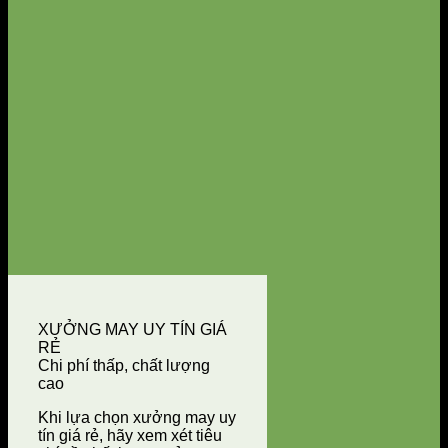
XƯỞNG MAY UY TÍN GIÁ
RẺ
Chi phí thấp, chất lượng
cao
Khi lựa chọn xưởng may uy
tín giá rẻ, hãy xem xét tiêu