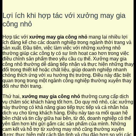
Lợi ích khi hợp tác với xưởng may gia
công nhỏ
Hợp tác với
xưởng may gia công nhỏ
mang lại nhiều lợi
ích đáng kể cho các doanh nghiệp trong ngành thời trang và
sản xuất. Đầu tiên, việc làm việc với những xưởng nhỏ
thường giúp các công ty có sự linh hoạt cao hơn trong việc
điều chỉnh sản phẩm theo yêu cầu cụ thể. Xưởng may gia
công nhỏ thường dễ dàng tiếp nhận và thực hiện những thay
đổi trong thiết kế hoặc chất liệu, giúp doanh nghiệp nhanh
chóng thích ứng với xu hướng thị trường. Điều này đặc biệt
quan trọng trong một ngành công nghiệp thường xuyên thay
đổi như thời trang.
Thứ hai,
xưởng may gia công nhỏ
thường cung cấp dịch
vụ chăm sóc khách hàng tốt hơn. Do quy mô nhỏ, các xưởng
này thường có khả năng giao tiếp trực tiếp và cá nhân hóa
dịch vụ cho từng khách hàng. Điều này tạo ra mối quan hệ
bền chặt và tin cậy giữa hai bên, từ đó, doanh nghiệp có thể
yên tâm hơn khi gửi gắm các sản phẩm của mình. Những
cam kết và hỗ trợ từ xưởng may nhỏ cũng thường xuyên
được thực hiện một cách tận tình và chu đáo hơn so với các