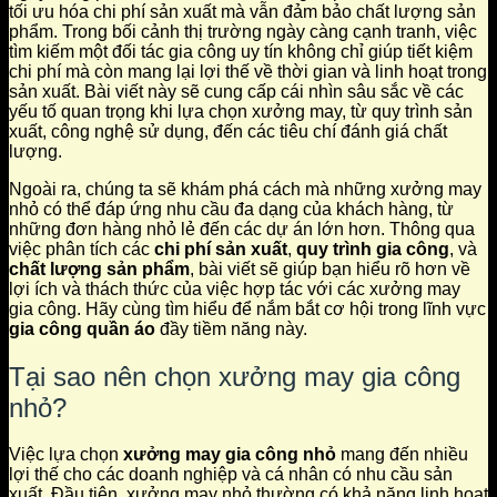
tối ưu hóa chi phí sản xuất mà vẫn đảm bảo chất lượng sản
phẩm. Trong bối cảnh thị trường ngày càng cạnh tranh, việc
tìm kiếm một đối tác gia công uy tín không chỉ giúp tiết kiệm
chi phí mà còn mang lại lợi thế về thời gian và linh hoạt trong
sản xuất. Bài viết này sẽ cung cấp cái nhìn sâu sắc về các
yếu tố quan trọng khi lựa chọn xưởng may, từ quy trình sản
xuất, công nghệ sử dụng, đến các tiêu chí đánh giá chất
lượng.
Ngoài ra, chúng ta sẽ khám phá cách mà những xưởng may
nhỏ có thể đáp ứng nhu cầu đa dạng của khách hàng, từ
những đơn hàng nhỏ lẻ đến các dự án lớn hơn. Thông qua
việc phân tích các
chi phí sản xuất
,
quy trình gia công
, và
chất lượng sản phẩm
, bài viết sẽ giúp bạn hiểu rõ hơn về
lợi ích và thách thức của việc hợp tác với các xưởng may
gia công. Hãy cùng tìm hiểu để nắm bắt cơ hội trong lĩnh vực
gia công quần áo
đầy tiềm năng này.
Tại sao nên chọn xưởng may gia công
nhỏ?
Việc lựa chọn
xưởng may gia công nhỏ
mang đến nhiều
lợi thế cho các doanh nghiệp và cá nhân có nhu cầu sản
xuất. Đầu tiên, xưởng may nhỏ thường có khả năng linh hoạt