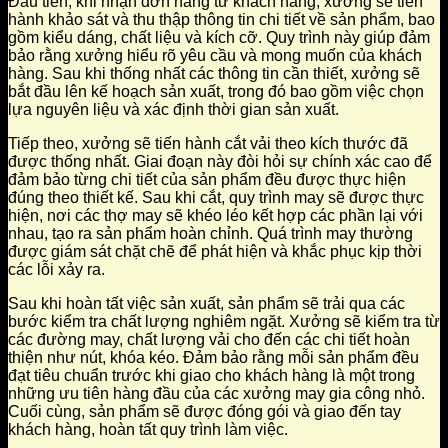
Đầu tiên, khi nhận đơn hàng từ khách hàng, xưởng sẽ tiến
hành khảo sát và thu thập thông tin chi tiết về sản phẩm, bao
gồm kiểu dáng, chất liệu và kích cỡ. Quy trình này giúp đảm
bảo rằng xưởng hiểu rõ yêu cầu và mong muốn của khách
hàng. Sau khi thống nhất các thông tin cần thiết, xưởng sẽ
bắt đầu lên kế hoạch sản xuất, trong đó bao gồm việc chọn
lựa nguyên liệu và xác định thời gian sản xuất.
Tiếp theo, xưởng sẽ tiến hành cắt vải theo kích thước đã
được thống nhất. Giai đoạn này đòi hỏi sự chính xác cao để
đảm bảo từng chi tiết của sản phẩm đều được thực hiện
đúng theo thiết kế. Sau khi cắt, quy trình may sẽ được thực
hiện, nơi các thợ may sẽ khéo léo kết hợp các phần lại với
nhau, tạo ra sản phẩm hoàn chỉnh. Quá trình may thường
được giám sát chặt chẽ để phát hiện và khắc phục kịp thời
các lỗi xảy ra.
Sau khi hoàn tất việc sản xuất, sản phẩm sẽ trải qua các
bước kiểm tra chất lượng nghiêm ngặt. Xưởng sẽ kiểm tra từ
các đường may, chất lượng vải cho đến các chi tiết hoàn
thiện như nút, khóa kéo. Đảm bảo rằng mỗi sản phẩm đều
đạt tiêu chuẩn trước khi giao cho khách hàng là một trong
những ưu tiên hàng đầu của các xưởng may gia công nhỏ.
Cuối cùng, sản phẩm sẽ được đóng gói và giao đến tay
khách hàng, hoàn tất quy trình làm việc.