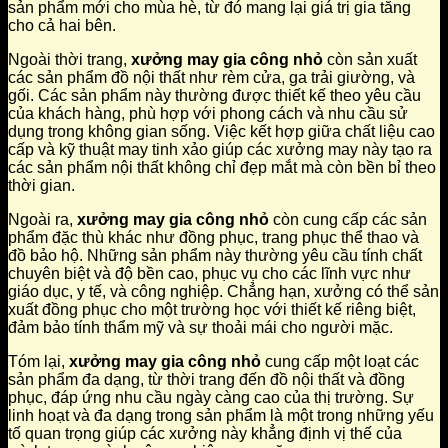
sản phẩm mới cho mùa hè, từ đó mang lại giá trị gia tăng
cho cả hai bên.
Ngoài thời trang,
xưởng may gia công nhỏ
còn sản xuất
các sản phẩm đồ nội thất như rèm cửa, ga trải giường, và
gối. Các sản phẩm này thường được thiết kế theo yêu cầu
của khách hàng, phù hợp với phong cách và nhu cầu sử
dụng trong không gian sống. Việc kết hợp giữa chất liệu cao
cấp và kỹ thuật may tinh xảo giúp các xưởng may này tạo ra
các sản phẩm nội thất không chỉ đẹp mắt mà còn bền bỉ theo
thời gian.
Ngoài ra,
xưởng may gia công nhỏ
còn cung cấp các sản
phẩm đặc thù khác như đồng phục, trang phục thể thao và
đồ bảo hộ. Những sản phẩm này thường yêu cầu tính chất
chuyên biệt và độ bền cao, phục vụ cho các lĩnh vực như
giáo dục, y tế, và công nghiệp. Chẳng hạn, xưởng có thể sản
xuất đồng phục cho một trường học với thiết kế riêng biệt,
đảm bảo tính thẩm mỹ và sự thoải mái cho người mặc.
Tóm lại,
xưởng may gia công nhỏ
cung cấp một loạt các
sản phẩm đa dạng, từ thời trang đến đồ nội thất và đồng
phục, đáp ứng nhu cầu ngày càng cao của thị trường. Sự
linh hoạt và đa dạng trong sản phẩm là một trong những yếu
tố quan trọng giúp các xưởng này khẳng định vị thế của