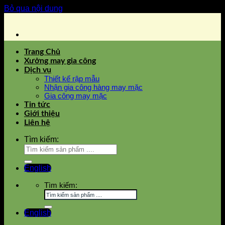
Bỏ qua nội dung
Trang Chủ
Xưởng may gia công
Dịch vụ
Thiết kế rập mẫu
Nhận gia công hàng may mặc
Gia công may mặc
Tin tức
Giới thiệu
Liên hệ
Tìm kiếm:
English
Tìm kiếm:
English