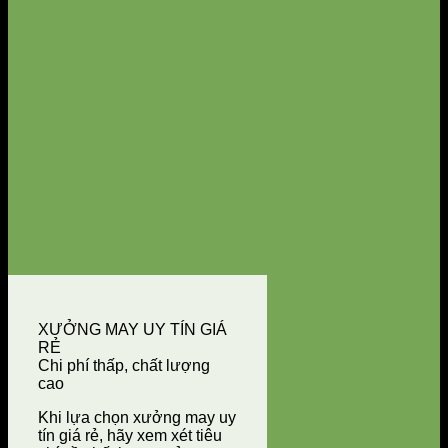
XƯỞNG MAY UY TÍN GIÁ
RẺ
Chi phí thấp, chất lượng
cao
Khi lựa chọn xưởng may uy
tín giá rẻ, hãy xem xét tiêu