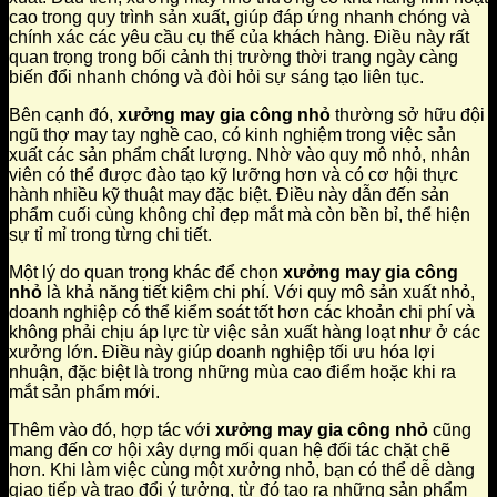
cao trong quy trình sản xuất, giúp đáp ứng nhanh chóng và
chính xác các yêu cầu cụ thể của khách hàng. Điều này rất
quan trọng trong bối cảnh thị trường thời trang ngày càng
biến đổi nhanh chóng và đòi hỏi sự sáng tạo liên tục.
Bên cạnh đó,
xưởng may gia công nhỏ
thường sở hữu đội
ngũ thợ may tay nghề cao, có kinh nghiệm trong việc sản
xuất các sản phẩm chất lượng. Nhờ vào quy mô nhỏ, nhân
viên có thể được đào tạo kỹ lưỡng hơn và có cơ hội thực
hành nhiều kỹ thuật may đặc biệt. Điều này dẫn đến sản
phẩm cuối cùng không chỉ đẹp mắt mà còn bền bỉ, thể hiện
sự tỉ mỉ trong từng chi tiết.
Một lý do quan trọng khác để chọn
xưởng may gia công
nhỏ
là khả năng tiết kiệm chi phí. Với quy mô sản xuất nhỏ,
doanh nghiệp có thể kiểm soát tốt hơn các khoản chi phí và
không phải chịu áp lực từ việc sản xuất hàng loạt như ở các
xưởng lớn. Điều này giúp doanh nghiệp tối ưu hóa lợi
nhuận, đặc biệt là trong những mùa cao điểm hoặc khi ra
mắt sản phẩm mới.
Thêm vào đó, hợp tác với
xưởng may gia công nhỏ
cũng
mang đến cơ hội xây dựng mối quan hệ đối tác chặt chẽ
hơn. Khi làm việc cùng một xưởng nhỏ, bạn có thể dễ dàng
giao tiếp và trao đổi ý tưởng, từ đó tạo ra những sản phẩm