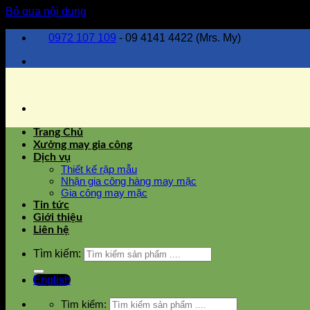
Bỏ qua nội dung
0972 107 109
- 09 4141 4422 (Mrs. My)
Trang Chủ
Xưởng may gia công
Dịch vụ
Thiết kế rập mẫu
Nhận gia công hàng may mặc
Gia công may mặc
Tin tức
Giới thiệu
Liên hệ
Tìm kiếm:
English
Tìm kiếm: