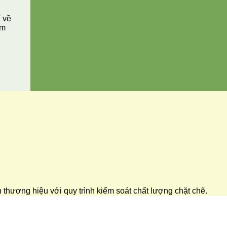
í về
ăm
ển thương hiệu với quy trình kiểm soát chất lượng chặt chẽ.