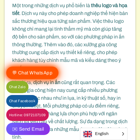
Một trong những dịch vụ phổ biến là
thêu logo và họa
tiết
. Dịch vụ này cho phép doanh nghiệp thể hiện bản
sắc thương hiệu qua từng sản phẩm. Việc thêu logo
không chỉ mang lại tính thẩm mỹ mà còn giúp tăng
độ bền cho sản phẩm, so với các phương pháp in ấn
thông thường. Thêm vào đó, các xưởng gia công
thường cung cấp dịch vụ thiết kế riêng, cho phép
khách hàng tùy chỉnh mẫu mã và kiểu dáng theo ý
muốn.
💬 Chat WhatsApp
Ngoài ra,
dịch vụ in ấn
cũng rất quan trọng. Các
Chat Zalo
xưởng gia công hiện nay cung cấp nhiều phương
pháp in khác nhau như in lụa, in kỹ thuật số, hay in
Chat Facebook
chuyển nhiệt. Mỗi phương pháp có ưu điểm riêng,
cho phép khách hàng lựa chọn phù hợp với ngân
Hotline: 0972107109
sách và yêu cầu về chất lượng. Sự đa dạng trong dịch
✉️ Send Email
vụ in ấn giúp tạo ra những mẫu áo polo độc đáo và cá
English
tính.