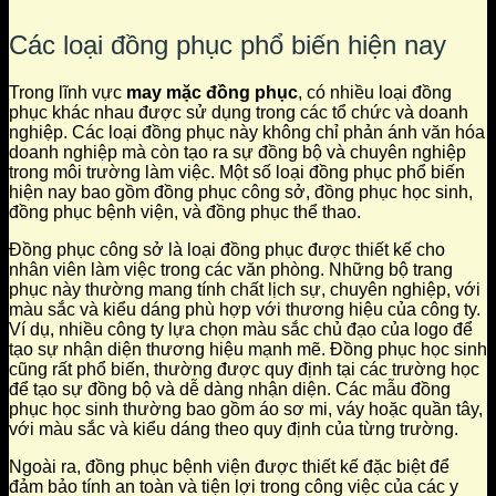
Các loại đồng phục phổ biến hiện nay
Trong lĩnh vực
may mặc đồng phục
, có nhiều loại đồng
phục khác nhau được sử dụng trong các tổ chức và doanh
nghiệp. Các loại đồng phục này không chỉ phản ánh văn hóa
doanh nghiệp mà còn tạo ra sự đồng bộ và chuyên nghiệp
trong môi trường làm việc. Một số loại đồng phục phổ biến
hiện nay bao gồm đồng phục công sở, đồng phục học sinh,
đồng phục bệnh viện, và đồng phục thể thao.
Đồng phục công sở là loại đồng phục được thiết kế cho
nhân viên làm việc trong các văn phòng. Những bộ trang
phục này thường mang tính chất lịch sự, chuyên nghiệp, với
màu sắc và kiểu dáng phù hợp với thương hiệu của công ty.
Ví dụ, nhiều công ty lựa chọn màu sắc chủ đạo của logo để
tạo sự nhận diện thương hiệu mạnh mẽ. Đồng phục học sinh
cũng rất phổ biến, thường được quy định tại các trường học
để tạo sự đồng bộ và dễ dàng nhận diện. Các mẫu đồng
phục học sinh thường bao gồm áo sơ mi, váy hoặc quần tây,
với màu sắc và kiểu dáng theo quy định của từng trường.
Ngoài ra, đồng phục bệnh viện được thiết kế đặc biệt để
đảm bảo tính an toàn và tiện lợi trong công việc của các y