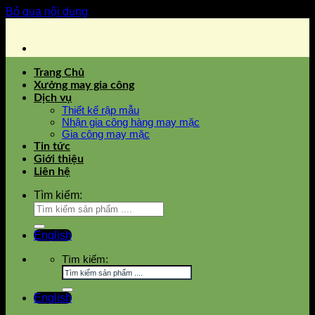
Bỏ qua nội dung
Trang Chủ
Xưởng may gia công
Dịch vụ
Thiết kế rập mẫu
Nhận gia công hàng may mặc
Gia công may mặc
Tin tức
Giới thiệu
Liên hệ
Tìm kiếm:
English
Tìm kiếm:
English