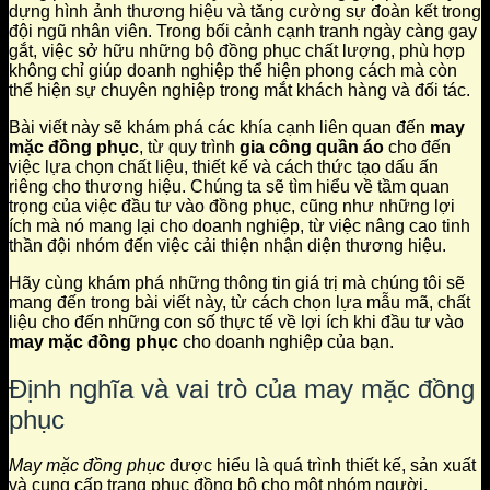
dựng hình ảnh thương hiệu và tăng cường sự đoàn kết trong
đội ngũ nhân viên. Trong bối cảnh cạnh tranh ngày càng gay
gắt, việc sở hữu những bộ đồng phục chất lượng, phù hợp
không chỉ giúp doanh nghiệp thể hiện phong cách mà còn
thể hiện sự chuyên nghiệp trong mắt khách hàng và đối tác.
Bài viết này sẽ khám phá các khía cạnh liên quan đến
may
mặc đồng phục
, từ quy trình
gia công quần áo
cho đến
việc lựa chọn chất liệu, thiết kế và cách thức tạo dấu ấn
riêng cho thương hiệu. Chúng ta sẽ tìm hiểu về tầm quan
trọng của việc đầu tư vào đồng phục, cũng như những lợi
ích mà nó mang lại cho doanh nghiệp, từ việc nâng cao tinh
thần đội nhóm đến việc cải thiện nhận diện thương hiệu.
Hãy cùng khám phá những thông tin giá trị mà chúng tôi sẽ
mang đến trong bài viết này, từ cách chọn lựa mẫu mã, chất
liệu cho đến những con số thực tế về lợi ích khi đầu tư vào
may mặc đồng phục
cho doanh nghiệp của bạn.
Định nghĩa và vai trò của may mặc đồng
phục
May mặc đồng phục
được hiểu là quá trình thiết kế, sản xuất
và cung cấp trang phục đồng bộ cho một nhóm người,