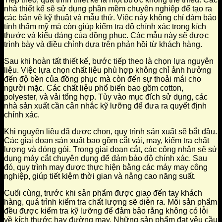
nhà thiết kế sẽ sử dụng phần mềm chuyên nghiệp để tạo ra
các bản vẽ kỹ thuật và mẫu thử. Việc này không chỉ đảm bảo
tính thẩm mỹ mà còn giúp kiểm tra độ chính xác trong kích
thước và kiểu dáng của đồng phục. Các mẫu này sẽ được
trình bày và điều chỉnh dựa trên phản hồi từ khách hàng.
Sau khi hoàn tất thiết kế, bước tiếp theo là chọn lựa nguyên
liệu. Việc lựa chọn chất liệu phù hợp không chỉ ảnh hưởng
đến độ bền của đồng phục mà còn đến sự thoải mái cho
người mặc. Các chất liệu phổ biến bao gồm cotton,
polyester, và vải tổng hợp. Tùy vào mục đích sử dụng, các
nhà sản xuất cần cân nhắc kỹ lưỡng để đưa ra quyết định
chính xác.
Khi nguyên liệu đã được chọn, quy trình sản xuất sẽ bắt đầu.
Các giai đoạn sản xuất bao gồm cắt vải, may, kiểm tra chất
lượng và đóng gói. Trong giai đoạn cắt, các công nhân sẽ sử
dụng máy cắt chuyên dụng để đảm bảo độ chính xác. Sau
đó, quy trình may được thực hiện bằng các máy may công
nghiệp, giúp tiết kiệm thời gian và nâng cao năng suất.
Cuối cùng, trước khi sản phẩm được giao đến tay khách
hàng, quá trình kiểm tra chất lượng sẽ diễn ra. Mỗi sản phẩm
đều được kiểm tra kỹ lưỡng để đảm bảo rằng không có lỗi
về kích thước hay đường may. Những sản phẩm đạt yêu cầu