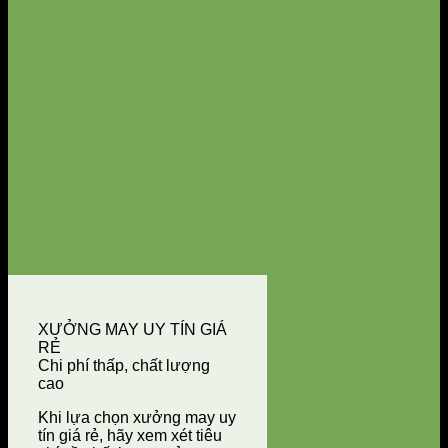
XƯỞNG MAY UY TÍN GIÁ
RẺ
Chi phí thấp, chất lượng
cao
Khi lựa chọn xưởng may uy
tín giá rẻ, hãy xem xét tiêu