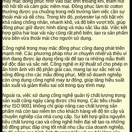
may mặc đồng phục nhờ vào đặc tính thoáng khí, thấm hút
mồ hôi tốt và cảm giác mềm mại. Đồng phục làm từ
cotton
thường được ưa chuộng trong môi trường làm việc cần sự
thoải mái và dễ chịu. Trong khi đó,
polyester
lại nổi bật với
khả năng chống nhăn, nhanh khô, và độ bền vượt trội, giúp
đồng phục giữ được hình dáng và màu sắc lâu dài. Việc kết
hợp giữa hai loại vải này cũng rất phổ biến, tạo ra sản phẩm
vừa bền vừa thoải mái cho người sử dụng.
Công nghệ trong may mặc đồng phục cũng đang phát triển
mạnh mẽ. Các phương pháp như
in chuyển nhiệt
và
thêu vi
tính
đang được áp dụng rộng rãi để tạo ra những mẫu thiết
kế độc đáo và sắc nét. Công nghệ
in kỹ thuật số
cho phép in
ấn hình ảnh với độ phân giải cao, mang lại sự sắc nét và
sống động cho các mẫu đồng phục. Một số doanh nghiệp
còn ứng dụng công nghệ
may tự động
, giúp tăng hiệu suất
sản xuất và giảm thiểu sai sót trong quy trình may.
Ngoài ra, việc sử dụng công nghệ quản lý chất lượng trong
sản xuất cũng ngày càng được chú trọng. Các tiêu chuẩn
như ISO 9001 không chỉ giúp nâng cao chất lượng sản
phẩm mà còn tạo niềm tin cho khách hàng về độ tin cậy và
chuyên nghiệp của nhà cung cấp. Sự kết hợp giữa nguyên
liệu chất lượng cao và công nghệ hiện đại sẽ tạo ra những
bộ đồng phục đáp ứng tốt nhất nhu cầu của doanh nghiệp,