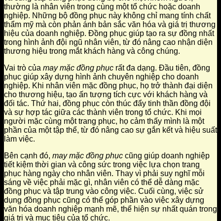
thường là nhân viên trong cùng một tổ chức hoặc doanh
nghiệp. Những bộ đồng phục này không chỉ mang tính chất
thẩm mỹ mà còn phản ánh bản sắc văn hóa và giá trị thương
hiệu của doanh nghiệp. Đồng phục giúp tạo ra sự đồng nhất
trong hình ảnh đội ngũ nhân viên, từ đó nâng cao nhận diện
thương hiệu trong mắt khách hàng và công chúng.
Vai trò của
may mặc đồng phục
rất đa dạng. Đầu tiên, đồng
phục giúp xây dựng hình ảnh chuyên nghiệp cho doanh
nghiệp. Khi nhân viên mặc đồng phục, họ trở thành đại diện
cho thương hiệu, tạo ấn tượng tích cực với khách hàng và
đối tác. Thứ hai, đồng phục còn thúc đẩy tinh thần đồng đội
và sự hợp tác giữa các thành viên trong tổ chức. Khi mọi
người mặc cùng một trang phục, họ cảm thấy mình là một
phần của một tập thể, từ đó nâng cao sự gắn kết và hiệu suất
làm việc.
Bên cạnh đó,
may mặc đồng phục
cũng giúp doanh nghiệp
tiết kiệm thời gian và công sức trong việc lựa chọn trang
phục hàng ngày cho nhân viên. Thay vì phải suy nghĩ mỗi
sáng về việc phải mặc gì, nhân viên có thể dễ dàng mặc
đồng phục và tập trung vào công việc. Cuối cùng, việc sử
dụng đồng phục cũng có thể góp phần vào việc xây dựng
văn hóa doanh nghiệp mạnh mẽ, thể hiện sự nhất quán trong
giá trị và mục tiêu của tổ chức.