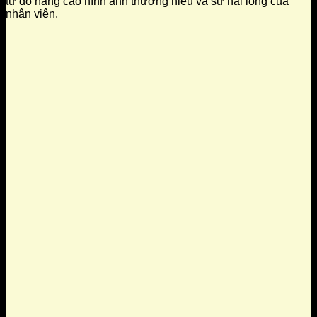
từ đó nâng cao hình ảnh thương hiệu và sự hài lòng của
nhân viên.