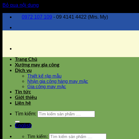
Bỏ qua nội dung
0972 107 109
- 09 4141 4422 (Mrs. My)
Trang Chủ
Xưởng may gia công
Dịch vụ
Thiết kế rập mẫu
Nhận gia công hàng may mặc
Gia công may mặc
Tin tức
Giới thiệu
Liên hệ
Tìm kiếm:
English
Tìm kiếm: