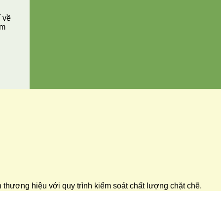
í về
ăm
ển thương hiệu với quy trình kiểm soát chất lượng chặt chẽ.