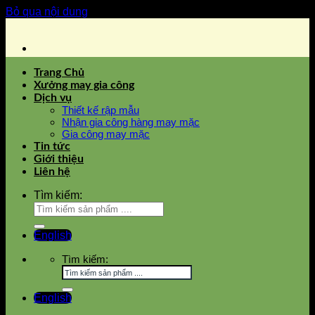
Bỏ qua nội dung
Trang Chủ
Xưởng may gia công
Dịch vụ
Thiết kế rập mẫu
Nhận gia công hàng may mặc
Gia công may mặc
Tin tức
Giới thiệu
Liên hệ
Tìm kiếm:
English
Tìm kiếm:
English