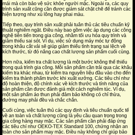
mái mà còn bảo vệ sức khỏe người mặc. Ngoài ra, các quy
trình sản xuất cũng cần được giám sát chặt chẽ để tránh các
hiện tượng như xù lông hay phai màu.
Tiếp theo, quy trình sản xuất phải tuân thủ các tiêu chuẩn kỹ
thuật nghiêm ngặt. Điều này bao gồm việc áp dụng các công
nghệ tiên tiến trong gia công, nhằm tối ưu hóa quy trình và
giảm thiểu sai sót. Ví dụ, việc sử dụng máy móc tự động
trong khâu cắt vải sẽ giúp giảm thiểu tình trạng sai lệch về
kích thước, từ đó nâng cao chất lượng sản phẩm cuối cùng.
Hơn nữa, kiểm tra chất lượng là một bước không thể thiếu
trong quá trình gia công. Mỗi sản phẩm cần trải qua các khâu
kiểm tra khác nhau, từ kiểm tra nguyên liệu đầu vào cho đến
kiểm tra thành phẩm trước khi xuất xưởng. Các tiêu chí như
độ hoàn thiện, độ chính xác về kích thước và tính năng của
sản phẩm cần được đánh giá một cách nghiêm túc. Ví dụ,
một sản phẩm áo thun phải đảm bảo không có chỉ thừa,
đường may phải đều và chắc chắn.
Cuối cùng, việc tuân thủ các quy định và tiêu chuẩn quốc tế
về an toàn và chất lượng cũng là yêu cầu quan trọng trong
gia công hàng may mặc. Các sản phẩm cần phải đáp ứng
các tiêu chí như OEKO-TEX Standard 100, chứng nhận an
toàn cho sản phẩm may mặc. Điều này không chỉ giúp bảo