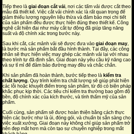
Tiếp theo là
giai đoạn cắt vải
, nơi các tấm vải được cắt theo
mẫu đã thiết kế. Việc cắt vải chính xác là rất quan trọng để
giảm thiểu lượng nguyên liệu thừa và đảm bảo mọi chi tiết
của sản phẩm đều được thực hiện đúng theo thiết kế. Công
nghệ cắt hiện đại như máy cắt tự động đã giúp tăng năng
suất và độ chính xác trong bước này.
Sau khi cắt, các mảnh vải sẽ được đưa vào
giai đoạn may
,
là bước mà sản phẩm bắt đầu hình thành. Tại đây, các công
nhân sẽ thực hiện việc may ghép các mảnh vải lại với nhau
theo trình tự đã định sẵn. Giai đoạn này yêu cầu kỹ năng cao
và sự tỉ mỉ để đảm bảo đường may đều và chắc chắn.
Khi sản phẩm đã hoàn thành, bước tiếp theo là
kiểm tra
chất lượng
. Quy trình kiểm tra chất lượng sẽ giúp phát hiện
các lỗi hoặc khuyết điểm trong sản phẩm, từ đó có biện pháp
khắc phục kịp thời. Các tiêu chí kiểm tra thường bao gồm độ
bền, độ chính xác của kích thước, và tính thẩm mỹ của sản
phẩm.
Cuối cùng, sản phẩm sẽ được hoàn thiện bằng cách thực
hiện các bước như là ủi, đóng gói, và chuẩn bị sẵn sàng cho
việc xuất xưởng. Giai đoạn này không chỉ giúp sản phẩm trở
nên đẹp mắt hơn mà còn tạo sự chuyên nghiệp trong mắt
khách hàng.