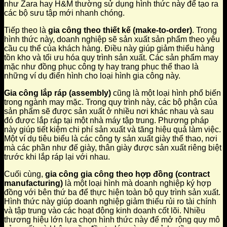
như Zara hay H&M thường sử dụng hình thức này để tạo ra
các bộ sưu tập mới nhanh chóng.
Tiếp theo là
gia công theo thiết kế (make-to-order)
. Trong
hình thức này, doanh nghiệp sẽ sản xuất sản phẩm theo yêu
cầu cụ thể của khách hàng. Điều này giúp giảm thiểu hàng
tồn kho và tối ưu hóa quy trình sản xuất. Các sản phẩm may
mặc như đồng phục công ty hay trang phục thể thao là
những ví dụ điển hình cho loại hình gia công này.
Gia công lắp ráp (assembly)
cũng là một loại hình phổ biến
trong ngành may mặc. Trong quy trình này, các bộ phận của
sản phẩm sẽ được sản xuất ở nhiều nơi khác nhau và sau
đó được lắp ráp tại một nhà máy tập trung. Phương pháp
này giúp tiết kiệm chi phí sản xuất và tăng hiệu quả làm việc.
Một ví dụ tiêu biểu là các công ty sản xuất giày thể thao, nơi
mà các phần như đế giày, thân giày được sản xuất riêng biệt
trước khi lắp ráp lại với nhau.
Cuối cùng,
gia công gia công theo hợp đồng (contract
manufacturing)
là một loại hình mà doanh nghiệp ký hợp
đồng với bên thứ ba để thực hiện toàn bộ quy trình sản xuất.
Hình thức này giúp doanh nghiệp giảm thiểu rủi ro tài chính
và tập trung vào các hoạt động kinh doanh cốt lõi. Nhiều
thương hiệu lớn lựa chọn hình thức này để mở rộng quy mô