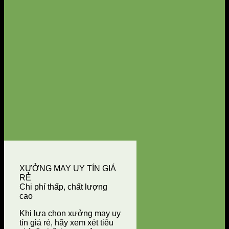
XƯỞNG MAY UY TÍN GIÁ
RẺ
Chi phí thấp, chất lượng
cao
Khi lựa chọn xưởng may uy
tín giá rẻ, hãy xem xét tiêu