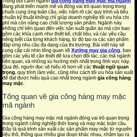
Trong bối cảnh ngành
gia công hàng may mặc mã ngành
đang phát triển mạnh mẽ và đóng vai trò quan trọng trong
chuỗi cung ứng toàn cầu, việc nắm rõ các quy trình và tiêu
chuẩn kỹ thuật không chỉ giúp doanh nghiệp tối ưu hóa chi
phí mà còn nâng cao chất lượng sản phẩm. Ngành này
không chỉ liên quan đến việc sản xuất quần áo mà còn bao
gồm các khía cạnh như thiết kế, chất liệu, và các yêu cầu
riêng biệt của từng khách hàng, từ đó tạo ra các sản phẩm
đáp ứng nhu cầu đa dạng của thị trường. Bài viết này sẽ
cung cấp cái nhìn tổng quan về
Xưởng may gia công
, bao
gồm các yếu tố cần thiết để lựa chọn đối tác, các mã ngành
liên quan, và những xu hướng mới nhất trong lĩnh vực này.
Qua đó, người đọc sẽ hiểu rõ hơn về các
thuật ngữ quan
trọng
, quy trình làm việc, cũng như cách tối ưu hóa sản xuất
để đạt được hiệu quả cao nhất trong ngành
gia công hàng
may mặc
.
Tổng quan về gia công hàng may mặc
mã ngành
Gia công hàng may mặc mã ngành đóng vai trò quan trọng
trong ngành công nghiệp thời trang và may mặc toàn cầu.
Đây là quá trình sản xuất các sản phẩm may mặc từ nguyên
liệu thô, thông qua nhiều giai đoạn khác nhau, nhằm tạo ra