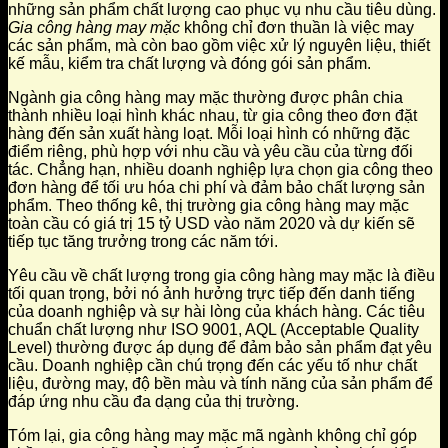
những sản phẩm chất lượng cao phục vụ nhu cầu tiêu dùng.
Gia công hàng may mặc
không chỉ đơn thuần là việc may
các sản phẩm, mà còn bao gồm việc xử lý nguyên liệu, thiết
kế mẫu, kiểm tra chất lượng và đóng gói sản phẩm.
Ngành gia công hàng may mặc thường được phân chia
thành nhiều loại hình khác nhau, từ gia công theo đơn đặt
hàng đến sản xuất hàng loạt. Mỗi loại hình có những đặc
điểm riêng, phù hợp với nhu cầu và yêu cầu của từng đối
tác. Chẳng hạn, nhiều doanh nghiệp lựa chọn gia công theo
đơn hàng để tối ưu hóa chi phí và đảm bảo chất lượng sản
phẩm. Theo thống kê, thị trường gia công hàng may mặc
toàn cầu có giá trị 15 tỷ USD vào năm 2020 và dự kiến sẽ
tiếp tục tăng trưởng trong các năm tới.
Yêu cầu về chất lượng trong gia công hàng may mặc là điều
tối quan trọng, bởi nó ảnh hưởng trực tiếp đến danh tiếng
của doanh nghiệp và sự hài lòng của khách hàng. Các tiêu
chuẩn chất lượng như ISO 9001, AQL (Acceptable Quality
Level) thường được áp dụng để đảm bảo sản phẩm đạt yêu
cầu. Doanh nghiệp cần chú trọng đến các yếu tố như chất
liệu, đường may, độ bền màu và tính năng của sản phẩm để
đáp ứng nhu cầu đa dạng của thị trường.
Tóm lại, gia công hàng may mặc mã ngành không chỉ góp