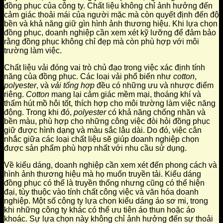
đồng phục của công ty. Chất liệu không chỉ ảnh hưởng đến
cảm giác thoải mái của người mặc mà còn quyết định đến độ
bền và khả năng giữ gìn hình ảnh thương hiệu. Khi lựa chọn
đồng phục, doanh nghiệp cần xem xét kỹ lưỡng để đảm bảo
rằng đồng phục không chỉ đẹp mà còn phù hợp với môi
trường làm việc.
Chất liệu vải đóng vai trò chủ đạo trong việc xác định tính
năng của đồng phục. Các loại vải phổ biến như
cotton
,
polyester
, và
vải tổng hợp
đều có những ưu và nhược điểm
riêng.
Cotton
mang lại cảm giác mềm mại, thoáng khí và
thấm hút mồ hôi tốt, thích hợp cho môi trường làm việc năng
động. Trong khi đó,
polyester
có khả năng chống nhăn và
bền màu, phù hợp cho những công việc đòi hỏi đồng phục
giữ được hình dạng và màu sắc lâu dài. Do đó, việc cân
nhắc giữa các loại chất liệu sẽ giúp doanh nghiệp chọn
được sản phẩm phù hợp nhất với nhu cầu sử dụng.
Về kiểu dáng, doanh nghiệp cần xem xét đến phong cách và
hình ảnh thương hiệu mà họ muốn truyền tải. Kiểu dáng
đồng phục có thể là truyền thống nhưng cũng có thể hiện
đại, tùy thuộc vào tính chất công việc và văn hóa doanh
nghiệp. Một số công ty lựa chọn kiểu dáng áo sơ mi, trong
khi những công ty khác có thể ưu tiên áo thun hoặc áo
khoác. Sự lựa chọn này không chỉ ảnh hưởng đến sự thoải