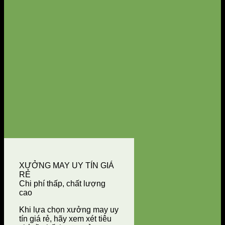
XƯỞNG MAY UY TÍN GIÁ
RẺ
Chi phí thấp, chất lượng
cao
Khi lựa chọn xưởng may uy
tín giá rẻ, hãy xem xét tiêu