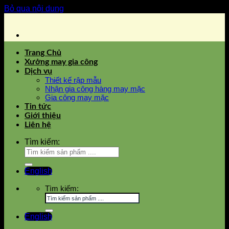
Bỏ qua nội dung
Trang Chủ
Xưởng may gia công
Dịch vụ
Thiết kế rập mẫu
Nhận gia công hàng may mặc
Gia công may mặc
Tin tức
Giới thiệu
Liên hệ
Tìm kiếm:
English
Tìm kiếm:
English