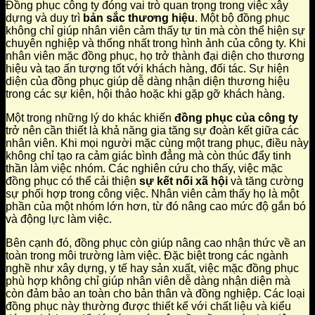
Đồng phục công ty đóng vai trò quan trọng trong việc xây
dựng và duy trì
bản sắc thương hiệu
. Một bộ đồng phục
không chỉ giúp nhân viên cảm thấy tự tin mà còn thể hiện sự
chuyên nghiệp và thống nhất trong hình ảnh của công ty. Khi
nhân viên mặc đồng phục, họ trở thành đại diện cho thương
hiệu và tạo ấn tượng tốt với khách hàng, đối tác. Sự hiện
diện của đồng phục giúp dễ dàng nhận diện thương hiệu
trong các sự kiện, hội thảo hoặc khi gặp gỡ khách hàng.
Một trong những lý do khác khiến
đồng phục của công ty
trở nên cần thiết là khả năng gia tăng sự đoàn kết giữa các
nhân viên. Khi mọi người mặc cùng một trang phục, điều này
không chỉ tạo ra cảm giác bình đẳng mà còn thúc đẩy tinh
thần làm việc nhóm. Các nghiên cứu cho thấy, việc mặc
đồng phục có thể cải thiện
sự kết nối xã hội
và tăng cường
sự phối hợp trong công việc. Nhân viên cảm thấy họ là một
phần của một nhóm lớn hơn, từ đó nâng cao mức độ gắn bó
và động lực làm việc.
Bên cạnh đó, đồng phục còn giúp nâng cao nhận thức về an
toàn trong môi trường làm việc. Đặc biệt trong các ngành
nghề như xây dựng, y tế hay sản xuất, việc mặc đồng phục
phù hợp không chỉ giúp nhân viên dễ dàng nhận diện mà
còn đảm bảo an toàn cho bản thân và đồng nghiệp. Các loại
đồng phục này thường được thiết kế với chất liệu và kiểu