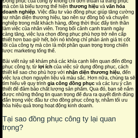
Đồng phục của công ty không chỉ đơn thuần là trang phục
mà còn là biểu tượng thể hiện
thương hiệu
và
văn hóa
doanh nghiệp
. Việc đầu tư vào đồng phục giúp tăng cường
sự nhận diện thương hiệu, tạo nên sự đồng bộ và chuyên
nghiệp trong mắt khách hàng, đồng thời thúc đẩy tinh thần
làm việc của nhân viên. Trong bối cảnh cạnh tranh ngày
càng tăng, việc lựa chọn đồng phục phù hợp trở nên cấp
thiết hơn bao giờ hết, bởi nó không chỉ phản ánh giá trị cốt
lõi của công ty mà còn là một phần quan trọng trong chiến
lược marketing tổng thể.
Bài viết này sẽ khám phá các khía cạnh liên quan đến đồng
phục công ty, từ
lợi ích
của việc sử dụng đồng phục, cách
thiết kế sao cho phù hợp với
nhận diện thương hiệu
, đến
việc lựa chọn nguyên liệu và màu sắc. Hơn nữa, chúng ta sẽ
tìm hiểu về quy trình
gia công đồng phục
và các lưu ý cần
thiết để đảm bảo chất lượng sản phẩm. Qua đó, bạn sẽ nắm
được những thông tin quan trọng để đưa ra quyết định đúng
đắn trong việc đầu tư cho đồng phục công ty, nhằm tối ưu
hóa hiệu quả trong hoạt động kinh doanh.
Tại sao đồng phục công ty lại quan
trọng?