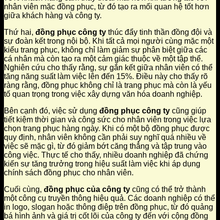
nhân viên mặc đồng phục, từ đó tạo ra mối quan hệ tốt hơn
giữa khách hàng và công ty.
Thứ hai,
đồng phục công ty
thúc đẩy tinh thần đồng đội và
sự đoàn kết trong nội bộ. Khi tất cả mọi người cùng mặc một
kiểu trang phục, không chỉ làm giảm sự phân biệt giữa các
cá nhân mà còn tạo ra một cảm giác thuộc về một tập thể.
Nghiên cứu cho thấy rằng, sự gắn kết giữa nhân viên có thể
tăng năng suất làm việc lên đến 15%. Điều này cho thấy rõ
ràng rằng, đồng phục không chỉ là trang phục mà còn là yếu
tố quan trọng trong việc xây dựng văn hóa doanh nghiệp.
Bên cạnh đó, việc sử dụng
đồng phục công ty
cũng giúp
tiết kiệm thời gian và công sức cho nhân viên trong việc lựa
chọn trang phục hàng ngày. Khi có một bộ đồng phục được
quy định, nhân viên không cần phải suy nghĩ quá nhiều về
việc sẽ mặc gì, từ đó giảm bớt căng thẳng và tập trung vào
công việc. Thực tế cho thấy, nhiều doanh nghiệp đã chứng
kiến sự tăng trưởng trong hiệu suất làm việc khi áp dụng
chính sách đồng phục cho nhân viên.
Cuối cùng,
đồng phục của công ty
cũng có thể trở thành
một công cụ truyền thông hiệu quả. Các doanh nghiệp có thể
in logo, slogan hoặc thông điệp trên đồng phục, từ đó quảng
bá hình ảnh và giá trị cốt lõi của công ty đến với cộng đồng