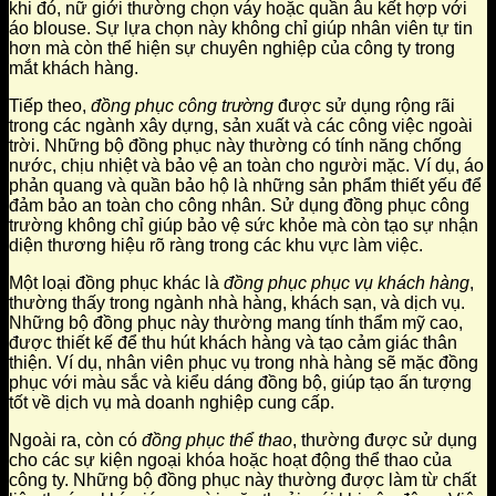
khi đó, nữ giới thường chọn váy hoặc quần âu kết hợp với
áo blouse. Sự lựa chọn này không chỉ giúp nhân viên tự tin
hơn mà còn thể hiện sự chuyên nghiệp của công ty trong
mắt khách hàng.
Tiếp theo,
đồng phục công trường
được sử dụng rộng rãi
trong các ngành xây dựng, sản xuất và các công việc ngoài
trời. Những bộ đồng phục này thường có tính năng chống
nước, chịu nhiệt và bảo vệ an toàn cho người mặc. Ví dụ, áo
phản quang và quần bảo hộ là những sản phẩm thiết yếu để
đảm bảo an toàn cho công nhân. Sử dụng đồng phục công
trường không chỉ giúp bảo vệ sức khỏe mà còn tạo sự nhận
diện thương hiệu rõ ràng trong các khu vực làm việc.
Một loại đồng phục khác là
đồng phục phục vụ khách hàng
,
thường thấy trong ngành nhà hàng, khách sạn, và dịch vụ.
Những bộ đồng phục này thường mang tính thẩm mỹ cao,
được thiết kế để thu hút khách hàng và tạo cảm giác thân
thiện. Ví dụ, nhân viên phục vụ trong nhà hàng sẽ mặc đồng
phục với màu sắc và kiểu dáng đồng bộ, giúp tạo ấn tượng
tốt về dịch vụ mà doanh nghiệp cung cấp.
Ngoài ra, còn có
đồng phục thể thao
, thường được sử dụng
cho các sự kiện ngoại khóa hoặc hoạt động thể thao của
công ty. Những bộ đồng phục này thường được làm từ chất