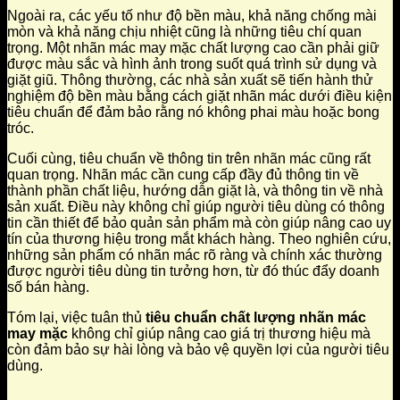
Ngoài ra, các yếu tố như độ bền màu, khả năng chống mài
mòn và khả năng chịu nhiệt cũng là những tiêu chí quan
trọng. Một nhãn mác may mặc chất lượng cao cần phải giữ
được màu sắc và hình ảnh trong suốt quá trình sử dụng và
giặt giũ. Thông thường, các nhà sản xuất sẽ tiến hành thử
nghiệm độ bền màu bằng cách giặt nhãn mác dưới điều kiện
tiêu chuẩn để đảm bảo rằng nó không phai màu hoặc bong
tróc.
Cuối cùng, tiêu chuẩn về thông tin trên nhãn mác cũng rất
quan trọng. Nhãn mác cần cung cấp đầy đủ thông tin về
thành phần chất liệu, hướng dẫn giặt là, và thông tin về nhà
sản xuất. Điều này không chỉ giúp người tiêu dùng có thông
tin cần thiết để bảo quản sản phẩm mà còn giúp nâng cao uy
tín của thương hiệu trong mắt khách hàng. Theo nghiên cứu,
những sản phẩm có nhãn mác rõ ràng và chính xác thường
được người tiêu dùng tin tưởng hơn, từ đó thúc đẩy doanh
số bán hàng.
Tóm lại, việc tuân thủ
tiêu chuẩn chất lượng nhãn mác
may mặc
không chỉ giúp nâng cao giá trị thương hiệu mà
còn đảm bảo sự hài lòng và bảo vệ quyền lợi của người tiêu
dùng.