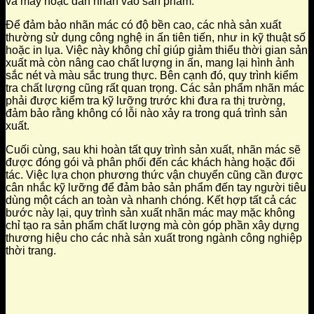
và may hoặc dán nhãn vào sản phẩm.
Để đảm bảo nhãn mác có độ bền cao, các nhà sản xuất
thường sử dụng công nghệ in ấn tiên tiến, như in kỹ thuật số
hoặc in lụa. Việc này không chỉ giúp giảm thiểu thời gian sản
xuất mà còn nâng cao chất lượng in ấn, mang lại hình ảnh
sắc nét và màu sắc trung thực. Bên cạnh đó, quy trình kiểm
tra chất lượng cũng rất quan trọng. Các sản phẩm nhãn mác
phải được kiểm tra kỹ lưỡng trước khi đưa ra thị trường,
đảm bảo rằng không có lỗi nào xảy ra trong quá trình sản
xuất.
Cuối cùng, sau khi hoàn tất quy trình sản xuất, nhãn mác sẽ
được đóng gói và phân phối đến các khách hàng hoặc đối
tác. Việc lựa chọn phương thức vận chuyển cũng cần được
cân nhắc kỹ lưỡng để đảm bảo sản phẩm đến tay người tiêu
dùng một cách an toàn và nhanh chóng. Kết hợp tất cả các
bước này lại, quy trình sản xuất nhãn mác may mặc không
chỉ tạo ra sản phẩm chất lượng mà còn góp phần xây dựng
thương hiệu cho các nhà sản xuất trong ngành công nghiệp
thời trang.