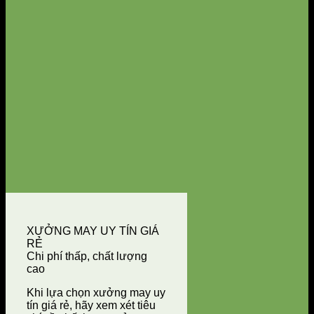
XƯỞNG MAY UY TÍN GIÁ
RẺ
Chi phí thấp, chất lượng
cao
Khi lựa chọn xưởng may uy
tín giá rẻ, hãy xem xét tiêu