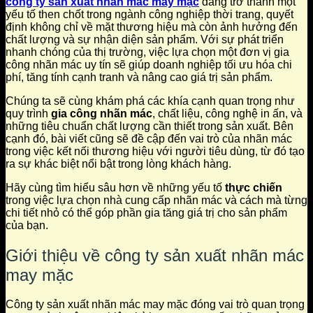
công ty sản xuất nhãn mác may mặc
đang trở thành một
yếu tố then chốt trong ngành công nghiệp thời trang, quyết
định không chỉ về mặt thương hiệu mà còn ảnh hưởng đến
chất lượng và sự nhận diện sản phẩm. Với sự phát triển
nhanh chóng của thị trường, việc lựa chọn một đơn vị gia
công nhãn mác uy tín sẽ giúp doanh nghiệp tối ưu hóa chi
phí, tăng tính cạnh tranh và nâng cao giá trị sản phẩm.
Chúng ta sẽ cùng khám phá các khía cạnh quan trọng như
quy trình
gia công nhãn mác
, chất liệu, công nghệ in ấn, và
những tiêu chuẩn chất lượng cần thiết trong sản xuất. Bên
cạnh đó, bài viết cũng sẽ đề cập đến vai trò của nhãn mác
trong việc kết nối thương hiệu với người tiêu dùng, từ đó tạo
ra sự khác biệt nổi bật trong lòng khách hàng.
Hãy cùng tìm hiểu sâu hơn về những yếu tố
thực chiến
trong việc lựa chọn nhà cung cấp nhãn mác và cách mà từng
chi tiết nhỏ có thể góp phần gia tăng giá trị cho sản phẩm
của bạn.
Giới thiệu về công ty sản xuất nhãn mác
may mặc
Công ty sản xuất nhãn mác may mặc đóng vai trò quan trọng