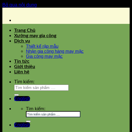
Bỏ qua nội dung
Trang Chủ
Xưởng may gia công
Dịch vụ
Thiết kế rập mẫu
Nhận gia công hàng may mặc
Gia công may mặc
Tin tức
Giới thiệu
Liên hệ
Tìm kiếm:
English
Tìm kiếm:
English