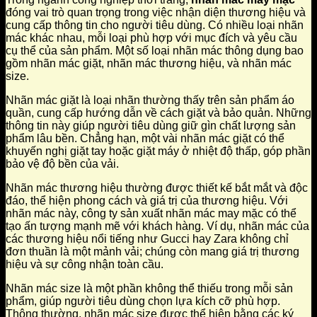
đóng vai trò quan trọng trong việc nhận diện thương hiệu và
cung cấp thông tin cho người tiêu dùng. Có nhiều loại nhãn
mác khác nhau, mỗi loại phù hợp với mục đích và yêu cầu
cụ thể của sản phẩm. Một số loại nhãn mác thông dụng bao
gồm nhãn mác giặt, nhãn mác thương hiệu, và nhãn mác
size.
Nhãn mác giặt là loại nhãn thường thấy trên sản phẩm áo
quần, cung cấp hướng dẫn về cách giặt và bảo quản. Những
thông tin này giúp người tiêu dùng giữ gìn chất lượng sản
phẩm lâu bền. Chẳng hạn, một vài nhãn mác giặt có thể
khuyến nghị giặt tay hoặc giặt máy ở nhiệt độ thấp, góp phần
bảo vệ độ bền của vải.
Nhãn mác thương hiệu thường được thiết kế bắt mắt và độc
đáo, thể hiện phong cách và giá trị của thương hiệu. Với
nhãn mác này, công ty sản xuất nhãn mác may mặc có thể
tạo ấn tượng mạnh mẽ với khách hàng. Ví dụ, nhãn mác của
các thương hiệu nổi tiếng như Gucci hay Zara không chỉ
đơn thuần là một mảnh vải; chúng còn mang giá trị thương
hiệu và sự công nhận toàn cầu.
Nhãn mác size là một phần không thể thiếu trong mỗi sản
phẩm, giúp người tiêu dùng chọn lựa kích cỡ phù hợp.
Thông thường, nhãn mác size được thể hiện bằng các ký