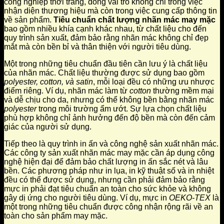
công nghiệp thời trang, đóng vai trò không chỉ trong việc
nhận diện thương hiệu mà còn trong việc cung cấp thông tin
về sản phẩm.
Tiêu chuẩn chất lượng nhãn mác may mặc
bao gồm nhiều khía cạnh khác nhau, từ chất liệu cho đến
quy trình sản xuất, đảm bảo rằng nhãn mác không chỉ đẹp
mắt mà còn bền bỉ và thân thiện với người tiêu dùng.
Một trong những tiêu chuẩn đầu tiên cần lưu ý là chất liệu
của nhãn mác. Chất liệu thường được sử dụng bao gồm
polyester, cotton, và satin
, mỗi loại đều có những ưu nhược
điểm riêng. Ví dụ, nhãn mác làm từ
cotton
thường mềm mại
và dễ chịu cho da, nhưng có thể không bền bằng nhãn mác
polyester
trong môi trường ẩm ướt. Sự lựa chọn chất liệu
phù hợp không chỉ ảnh hưởng đến độ bền mà còn đến cảm
giác của người sử dụng.
Tiếp theo là quy trình in ấn và công nghệ sản xuất nhãn mác.
Các công ty sản xuất nhãn mác may mặc cần áp dụng công
nghệ hiện đại để đảm bảo chất lượng in ấn sắc nét và lâu
bền. Các phương pháp như in lụa, in kỹ thuật số và in nhiệt
đều có thể được sử dụng, nhưng cần phải đảm bảo rằng
mực in phải đạt tiêu chuẩn an toàn cho sức khỏe và không
gây dị ứng cho người tiêu dùng. Ví dụ, mực in
OEKO-TEX
là
một trong những tiêu chuẩn được công nhận rộng rãi về an
toàn cho sản phẩm may mặc.