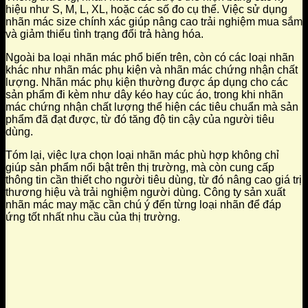
hiệu như S, M, L, XL, hoặc các số đo cụ thể. Việc sử dụng
nhãn mác size chính xác giúp nâng cao trải nghiệm mua sắm
và giảm thiểu tình trạng đổi trả hàng hóa.
Ngoài ba loại nhãn mác phổ biến trên, còn có các loại nhãn
khác như nhãn mác phụ kiện và nhãn mác chứng nhận chất
lượng. Nhãn mác phụ kiện thường được áp dụng cho các
sản phẩm đi kèm như dây kéo hay cúc áo, trong khi nhãn
mác chứng nhận chất lượng thể hiện các tiêu chuẩn mà sản
phẩm đã đạt được, từ đó tăng độ tin cậy của người tiêu
dùng.
Tóm lại, việc lựa chọn loại nhãn mác phù hợp không chỉ
giúp sản phẩm nổi bật trên thị trường, mà còn cung cấp
thông tin cần thiết cho người tiêu dùng, từ đó nâng cao giá trị
thương hiệu và trải nghiệm người dùng. Công ty sản xuất
nhãn mác may mặc cần chú ý đến từng loại nhãn để đáp
ứng tốt nhất nhu cầu của thị trường.