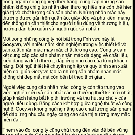
trong ngành công nghiệp thời trang, cung cấp những sản
phẩm không chỉ giúp nhận diện thương hiệu mà còn thể hiện
giá trị và chất lượng của sản phẩm. Những nhãn mác này
thường được gắn trên quần áo, giày dép và phụ kiện, mang
đến thông tin cần thiết cho người tiêu dùng về thương hiệu,
hướng dẫn bảo quản và nguồn gốc sản phẩm.
Một trong những công ty nổi bật trong lĩnh vực này là
Gocy.vn
, với nhiều năm kinh nghiệm trong việc thiết kế và
sản xuất nhãn mác may mặc chất lượng cao. Công ty cam
kết cung cấp các sản phẩm nhãn mác đa dạng về chất liệu,
kiểu dáng và kích thước, đáp ứng nhu cầu của từng khách
hàng. Đội ngũ thiết kế chuyên nghiệp và quy trình sản xuất
hiện đại giúp Gocy.vn tạo ra những sản phẩm nhãn mác
không chỉ đẹp mắt mà còn bền bỉ theo thời gian.
Ngoài việc cung cấp nhãn mác, công ty còn tập trung vào
việc nghiên cứu và cập nhật các xu hướng thiết kế mới nhất,
giúp khách hàng bắt kịp thị trường và thu hút sự chú ý của
người tiêu dùng. Bằng cách kết hợp giữa nghệ thuật và công
nghệ, Gocy.vn không ngừng nâng cao chất lượng sản phẩm
để đáp ứng nhu cầu ngày càng cao của thị trường may mặc
hiện đại.
Thêm vào đó, công ty cũng chú trọng đến vấn đề bền vững