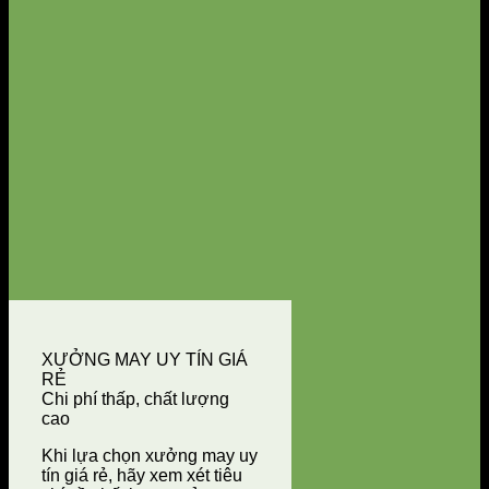
XƯỞNG MAY UY TÍN GIÁ
RẺ
Chi phí thấp, chất lượng
cao
Khi lựa chọn xưởng may uy
tín giá rẻ, hãy xem xét tiêu