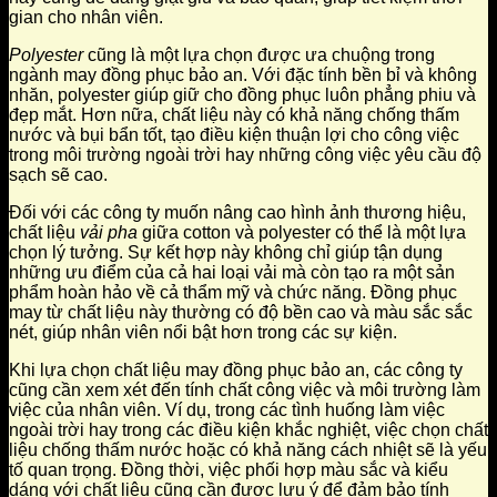
gian cho nhân viên.
Polyester
cũng là một lựa chọn được ưa chuộng trong
ngành may đồng phục bảo an. Với đặc tính bền bỉ và không
nhăn, polyester giúp giữ cho đồng phục luôn phẳng phiu và
đẹp mắt. Hơn nữa, chất liệu này có khả năng chống thấm
nước và bụi bẩn tốt, tạo điều kiện thuận lợi cho công việc
trong môi trường ngoài trời hay những công việc yêu cầu độ
sạch sẽ cao.
Đối với các công ty muốn nâng cao hình ảnh thương hiệu,
chất liệu
vải pha
giữa cotton và polyester có thể là một lựa
chọn lý tưởng. Sự kết hợp này không chỉ giúp tận dụng
những ưu điểm của cả hai loại vải mà còn tạo ra một sản
phẩm hoàn hảo về cả thẩm mỹ và chức năng. Đồng phục
may từ chất liệu này thường có độ bền cao và màu sắc sắc
nét, giúp nhân viên nổi bật hơn trong các sự kiện.
Khi lựa chọn chất liệu may đồng phục bảo an, các công ty
cũng cần xem xét đến tính chất công việc và môi trường làm
việc của nhân viên. Ví dụ, trong các tình huống làm việc
ngoài trời hay trong các điều kiện khắc nghiệt, việc chọn chất
liệu chống thấm nước hoặc có khả năng cách nhiệt sẽ là yếu
tố quan trọng. Đồng thời, việc phối hợp màu sắc và kiểu
dáng với chất liệu cũng cần được lưu ý để đảm bảo tính