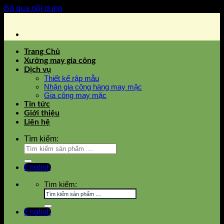
Bỏ qua nội dung
Trang Chủ
Xưởng may gia công
Dịch vụ
Thiết kế rập mẫu
Nhận gia công hàng may mặc
Gia công may mặc
Tin tức
Giới thiệu
Liên hệ
Tìm kiếm:
English
Tìm kiếm:
English