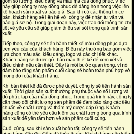
gồm số lượng, kiểu dáng và mẫu mã của đồng phục. Việc
này giúp công ty may đồng phục dễ dàng hơn trong việc lên
kế hoạch sản xuất và báo giá. Sau khi có các thông tin cơ
bản, khách hàng sẽ liên hệ với công ty để nhận tư vấn và
báo giá sơ bộ. Trong giai đoạn này, việc trao đổi thông tin chi
tiết về yêu cầu sẽ giúp giảm thiểu sai sót trong quá trình sản
xuất.
Tiếp theo, công ty sẽ tiến hành thiết kế mẫu đồng phục dựa
trên yêu cầu của khách hàng. Điều này thường bao gồm việc
lựa chọn màu sắc, kiểu dáng, logo và các chi tiết khác.
Khách hàng sẽ được gửi bản mẫu thiết kế để xem xét và
điều chỉnh nếu cần thiết. Đây là một bước quan trọng, vì nó
đảm bảo rằng sản phẩm cuối cùng sẽ hoàn toàn phù hợp với
mong đợi của khách hàng.
Khi bản thiết kế đã được phê duyệt, công ty sẽ tiến hành sản
xuất. Thời gian sản xuất thường phụ thuộc vào số lượng và
độ phức tạp của mẫu đồng phục. Trong quá trình này, công ty
cần theo dõi chất lượng sản phẩm để đảm bảo rằng các tiêu
chuẩn về chất lượng và thẩm mỹ được đáp ứng. Khách
hàng cũng có thể yêu cầu kiểm tra chất lượng trong quá trình
sản xuất để yên tâm hơn về sản phẩm cuối cùng.
Cuối cùng, sau khi sản xuất hoàn tất, công ty sẽ tiến hành
giao hàng đến địa điểm đã thỏa thuận. Khách hàng nên kiểm