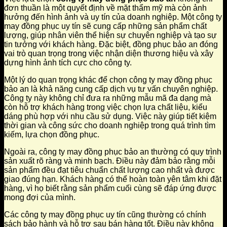
đơn thuần là một quyết định về mặt thẩm mỹ mà còn ảnh
hưởng đến hình ảnh và uy tín của doanh nghiệp. Một công ty
may đồng phục uy tín sẽ cung cấp những sản phẩm chất
lượng, giúp nhân viên thể hiện sự chuyên nghiệp và tạo sự
tin tưởng với khách hàng. Đặc biệt, đồng phục bảo an đóng
vai trò quan trọng trong việc nhận diện thương hiệu và xây
dựng hình ảnh tích cực cho công ty.
Một lý do quan trọng khác để chọn công ty may đồng phục
bảo an là khả năng cung cấp dịch vụ tư vấn chuyên nghiệp.
Công ty này không chỉ đưa ra những mẫu mã đa dạng mà
còn hỗ trợ khách hàng trong việc chọn lựa chất liệu, kiểu
dáng phù hợp với nhu cầu sử dụng. Việc này giúp tiết kiệm
thời gian và công sức cho doanh nghiệp trong quá trình tìm
kiếm, lựa chọn đồng phục.
Ngoài ra, công ty may đồng phục bảo an thường có quy trình
sản xuất rõ ràng và minh bạch. Điều này đảm bảo rằng mỗi
sản phẩm đều đạt tiêu chuẩn chất lượng cao nhất và được
giao đúng hạn. Khách hàng có thể hoàn toàn yên tâm khi đặt
hàng, vì họ biết rằng sản phẩm cuối cùng sẽ đáp ứng được
mong đợi của mình.
Các công ty may đồng phục uy tín cũng thường có chính
sách bảo hành và hỗ trợ sau bán hàng tốt. Điều này không