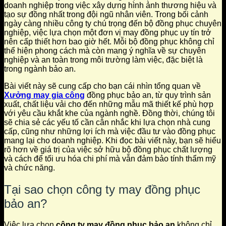
doanh nghiệp trong việc xây dựng hình ảnh thương hiệu và
tạo sự đồng nhất trong đội ngũ nhân viên. Trong bối cảnh
ngày càng nhiều công ty chú trọng đến bộ đồng phục chuyên
nghiệp, việc lựa chọn một đơn vị may đồng phục uy tín trở
nên cấp thiết hơn bao giờ hết. Mỗi bộ đồng phục không chỉ
thể hiện phong cách mà còn mang ý nghĩa về sự chuyên
nghiệp và an toàn trong môi trường làm việc, đặc biệt là
trong ngành bảo an.
Bài viết này sẽ cung cấp cho bạn cái nhìn tổng quan về
Xưởng may gia công
đồng phục bảo an, từ quy trình sản
xuất, chất liệu vải cho đến những mẫu mã thiết kế phù hợp
với yêu cầu khắt khe của ngành nghề. Đồng thời, chúng tôi
sẽ chia sẻ các yếu tố cần cân nhắc khi lựa chọn nhà cung
cấp, cũng như những lợi ích mà việc đầu tư vào đồng phục
mang lại cho doanh nghiệp. Khi đọc bài viết này, bạn sẽ hiểu
rõ hơn về giá trị của việc sở hữu bộ đồng phục chất lượng
và cách để tối ưu hóa chi phí mà vẫn đảm bảo tính thẩm mỹ
và chức năng.
Tại sao chọn công ty may đồng phục
bảo an?
Việc lựa chọn
công ty may đồng phục bảo an
không chỉ