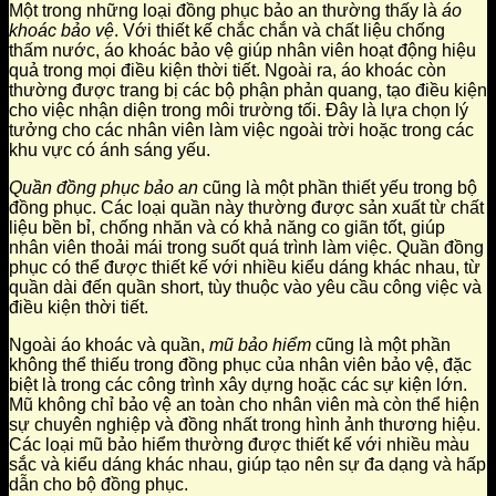
Một trong những loại đồng phục bảo an thường thấy là
áo
khoác bảo vệ
. Với thiết kế chắc chắn và chất liệu chống
thấm nước, áo khoác bảo vệ giúp nhân viên hoạt động hiệu
quả trong mọi điều kiện thời tiết. Ngoài ra, áo khoác còn
thường được trang bị các bộ phận phản quang, tạo điều kiện
cho việc nhận diện trong môi trường tối. Đây là lựa chọn lý
tưởng cho các nhân viên làm việc ngoài trời hoặc trong các
khu vực có ánh sáng yếu.
Quần đồng phục bảo an
cũng là một phần thiết yếu trong bộ
đồng phục. Các loại quần này thường được sản xuất từ chất
liệu bền bỉ, chống nhăn và có khả năng co giãn tốt, giúp
nhân viên thoải mái trong suốt quá trình làm việc. Quần đồng
phục có thể được thiết kế với nhiều kiểu dáng khác nhau, từ
quần dài đến quần short, tùy thuộc vào yêu cầu công việc và
điều kiện thời tiết.
Ngoài áo khoác và quần,
mũ bảo hiểm
cũng là một phần
không thể thiếu trong đồng phục của nhân viên bảo vệ, đặc
biệt là trong các công trình xây dựng hoặc các sự kiện lớn.
Mũ không chỉ bảo vệ an toàn cho nhân viên mà còn thể hiện
sự chuyên nghiệp và đồng nhất trong hình ảnh thương hiệu.
Các loại mũ bảo hiểm thường được thiết kế với nhiều màu
sắc và kiểu dáng khác nhau, giúp tạo nên sự đa dạng và hấp
dẫn cho bộ đồng phục.