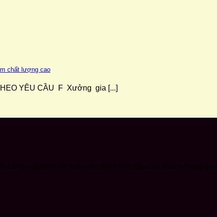
ẩm chất lượng cao
 YÊU CẦU F Xưởng gia [...]
ơ đồ bằng máy tính và may mẫu theo yêu cầu của khách hàng dựa 