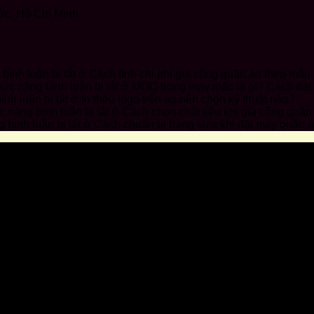
ức, Hồ Chí Minh
ình luận bị tắt
ở Cách tính chi phí gia công quần áo theo mẫu
ức năng bình luận bị tắt
ở MOQ trong may mặc là gì? Cách đặt
nh luận bị tắt
ở In thêu logo trên áo nên chọn kỹ thuật nào?
 năng bình luận bị tắt
ở Cách chọn chất liệu khi gia công quần
bình luận bị tắt
ở Cách chuẩn bị bảng size khi đặt may quần 