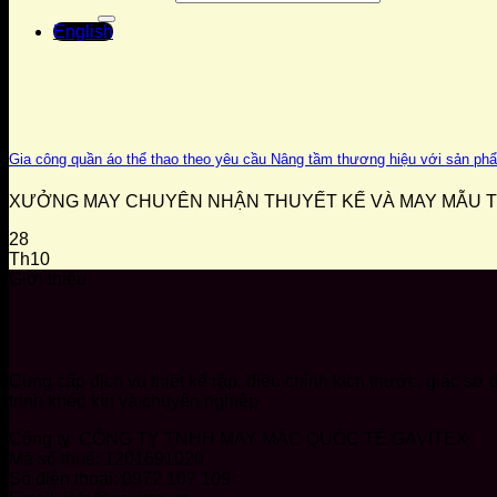
English
Gia công quần áo thể thao theo yêu cầu Nâng tầm thương hiệu với sản ph
XƯỞNG MAY CHUYÊN NHẬN THUYẾT KẾ VÀ MAY MẪU THEO
28
Th10
Giới thiệu
Cung cấp dịch vụ thiết kế rập, điều chỉnh kích thước, giác s
trình khép kín và chuyên nghiệp
Công ty: CÔNG TY TNHH MAY MẶC QUỐC TẾ GAVITEX
Mã số thuế: 1201691020
Số điện thoại: 0972 107 109