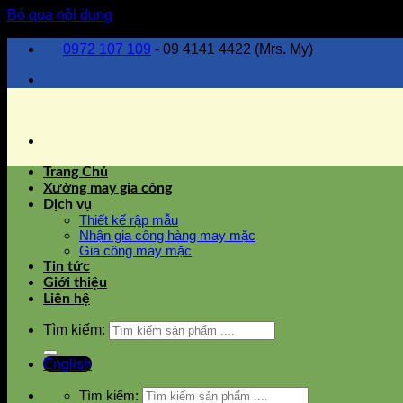
Bỏ qua nội dung
0972 107 109
- 09 4141 4422 (Mrs. My)
Trang Chủ
Xưởng may gia công
Dịch vụ
Thiết kế rập mẫu
Nhận gia công hàng may mặc
Gia công may mặc
Tin tức
Giới thiệu
Liên hệ
Tìm kiếm:
English
Tìm kiếm: