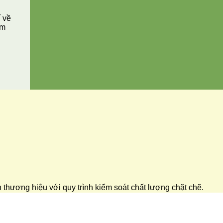
í về
ăm
ển thương hiệu với quy trình kiểm soát chất lượng chặt chẽ.