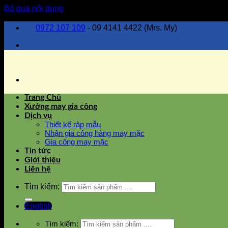
Bỏ qua nội dung
0972 107 109
- 09 4141 4422 (Mrs. My)
Trang Chủ
Xưởng may gia công
Dịch vụ
Thiết kế rập mẫu
Nhận gia công hàng may mặc
Gia công may mặc
Tin tức
Giới thiệu
Liên hệ
Tìm kiếm:
English
Tìm kiếm: