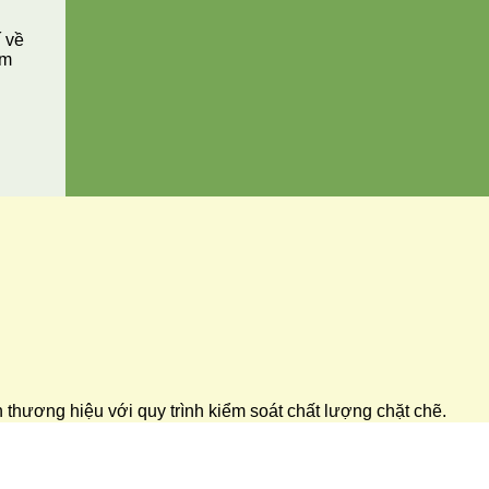
í về
ăm
ển thương hiệu với quy trình kiểm soát chất lượng chặt chẽ.