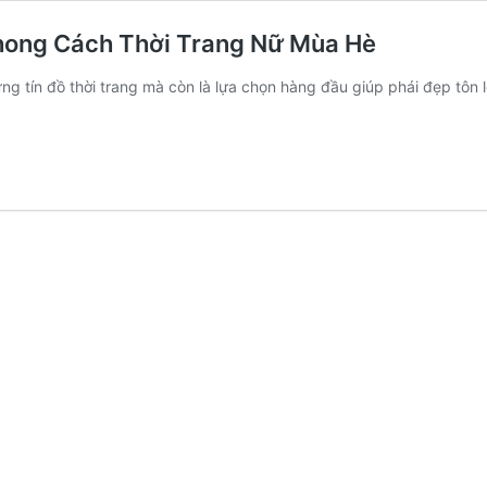
hong Cách Thời Trang Nữ Mùa Hè
tín đồ thời trang mà còn là lựa chọn hàng đầu giúp phái đẹp tôn lê
op
m
i
p
ng
ong
ch
i
ng
a