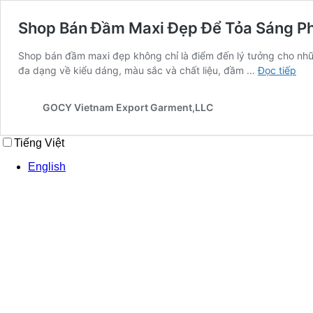
Shop Bán Đầm Maxi Đẹp Để Tỏa Sáng P
Shop bán đầm maxi đẹp không chỉ là điểm đến lý tưởng cho những 
Sh
đa dạng về kiểu dáng, màu sắc và chất liệu, đầm …
Đọc tiếp
Bán
Đầ
GOCY Vietnam Export Garment,LLC
Max
Đẹ
Tiếng Việt
Để
Tỏa
English
Sá
Ph
Cá
Thờ
Tra
Nữ
Mù
Hè