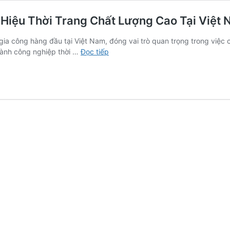
Hiệu Thời Trang Chất Lượng Cao Tại Việt
ia công hàng đầu tại Việt Nam, đóng vai trò quan trọng trong việc
Công
gành công nghiệp thời …
Đọc tiếp
Ty
May
Mặc
Quảng
Việt
–
Thương
Hiệu
Thời
Trang
Chất
Lượng
Cao
Tại
Việt
Nam