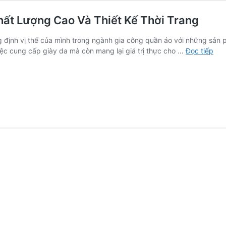
ất Lượng Cao Và Thiết Kế Thời Trang
định vị thế của mình trong ngành gia công quần áo với những sản ph
Cô
ệc cung cấp giày da mà còn mang lại giá trị thực cho …
Đọc tiếp
Ty
Le
Già
Da:
Sản
Ph
Chấ
Lượ
Cao
Và
Thi
Kế
Thờ
Tra