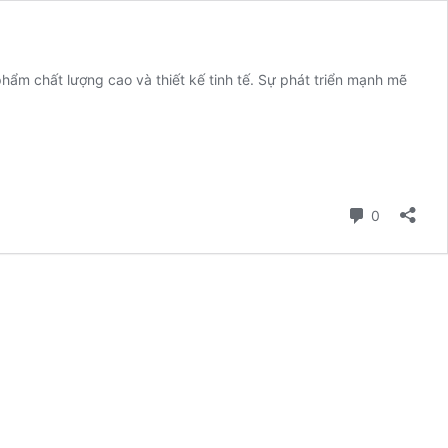
ẩm chất lượng cao và thiết kế tinh tế. Sự phát triển mạnh mẽ
ng
gamex
y
Bình luận
0
ẩm
t
ng
ết
i
ng